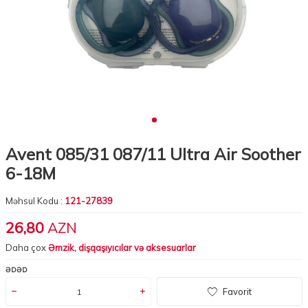
Avent 085/31 087/11 Ultra Air Soother
6-18M
Məhsul Kodu :
121-27839
26,80
AZN
Daha çox
Əmzik, dişqaşıyıcılar və aksesuarlar
ƏDƏD
Favorit