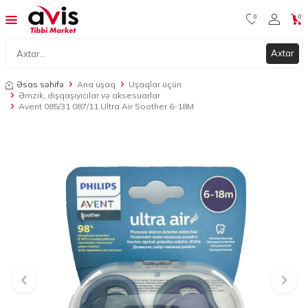
0
0
Axtar
Əsas səhifə
Ana uşaq
Uşaqlar üçün
Əmzik, dişqaşıyıcılar və aksesuarlar
Avent 085/31 087/11 Ultra Air Soother 6-18M