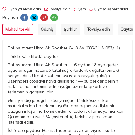
Siyahıya əlavə edin
Tövsiyə edin
Şərh
Qiymət Xəbərdarlığı
Paylaşın
Məhsul təsviri
Ödəniş
Şərhlər
Tövsiyə edin
Qaytarm
Philips Avent Ultra Air Soother 6-18 Ay (085/31 & 087/11)
Tərkibi və istifadə qaydası
Philips Avent Ultra Air Soother — 6 aydan 18 aya qədər
uşaqlar üçün nəzərdə tutulmuş ortodontik uğultu (əmzik)
seriyasıdır. Ultra Air xəttinin əsas xüsusiyyəti qabığın
üzərindəki çoxsaylı hava dəlikləridir — bu dəliklər dərinin
nəfəs almasını təmin edir, uşağın üzündə qızartı və
tərləmənin qarşısını alır.
Əmziyin dişqapağı hissəsi yumşaq, təhlükəsiz silikon
materialından hazırlanır; uşağın damağının və dişlərinin
düzgün inkişafına kömək edən ortodontik formaya malikdir.
Qalxanın özü isə BPA (bisfenol A) tərkibsiz plastikdən
istehsal edilir.
İstifadə qaydası: Hər istifadədən əvvəl əmziyi isti su ilə