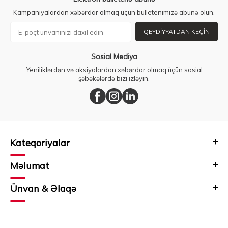
Kampaniyalardan xəbərdar olmaq üçün bülletenimizə abunə olun.
QEYDIYYATDAN KEÇIN
Sosial Mediya
Yeniliklərdən və aksiyalardan xəbərdar olmaq üçün sosial
şəbəkələrdə bizi izləyin.
Kateqoriyalar
Məlumat
Ünvan & Əlaqə