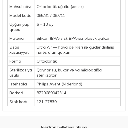
Məhsul növü
Ortodontik uğultu (əmzik)
Model kodu
085/31 / 087/11
Uyğun yaş
6 – 18 ay
qrupu
Material
Silikon (BPA-sız), BPA-sız plastik qalxan
Əsas
Ultra Air — hava dəlikləri ilə gücləndirilmiş
xüsusiyyət
nəfəs alan qalxan
Forma
Ortodontik
Sterilizasiya
Qaynar su, buxar və ya mikrodalğalı
üsulu
sterilizator
İstehsalçı
Philips Avent (Niderland)
Barkod
8720689042314
Stok kodu
121-27839
Elektron bülletenə abunə