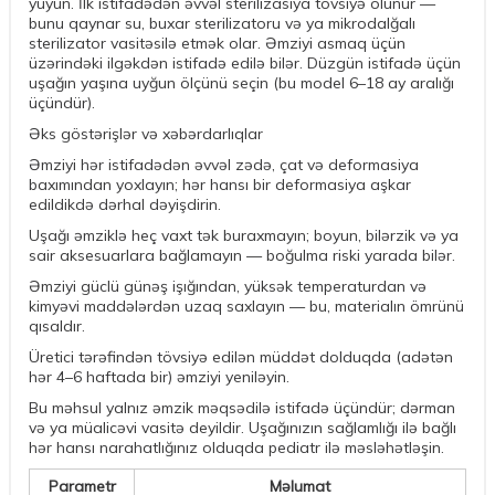
yuyun. İlk istifadədən əvvəl sterilizasiya tövsiyə olunur —
bunu qaynar su, buxar sterilizatoru və ya mikrodalğalı
sterilizator vasitəsilə etmək olar. Əmziyi asmaq üçün
üzərindəki ilgəkdən istifadə edilə bilər. Düzgün istifadə üçün
uşağın yaşına uyğun ölçünü seçin (bu model 6–18 ay aralığı
üçündür).
Əks göstərişlər və xəbərdarlıqlar
Əmziyi hər istifadədən əvvəl zədə, çat və deformasiya
baxımından yoxlayın; hər hansı bir deformasiya aşkar
edildikdə dərhal dəyişdirin.
Uşağı əmziklə heç vaxt tək buraxmayın; boyun, bilərzik və ya
sair aksesuarlara bağlamayın — boğulma riski yarada bilər.
Əmziyi güclü günəş işığından, yüksək temperaturdan və
kimyəvi maddələrdən uzaq saxlayın — bu, materialın ömrünü
qısaldır.
Üretici tərəfindən tövsiyə edilən müddət dolduqda (adətən
hər 4–6 haftada bir) əmziyi yeniləyin.
Bu məhsul yalnız əmzik məqsədilə istifadə üçündür; dərman
və ya müalicəvi vasitə deyildir. Uşağınızın sağlamlığı ilə bağlı
hər hansı narahatlığınız olduqda pediatr ilə məsləhətləşin.
Parametr
Məlumat