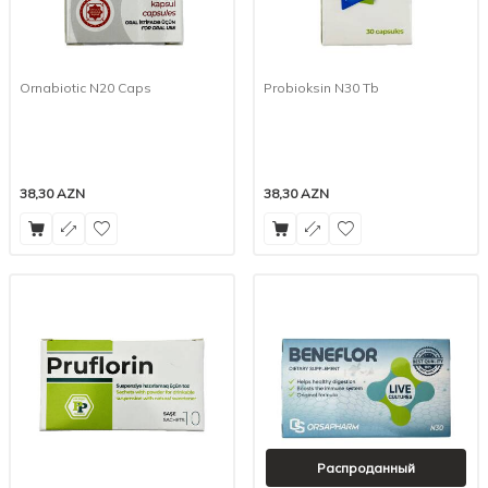
Ornabiotic N20 Caps
Probioksin N30 Tb
38,30
AZN
38,30
AZN
Распроданный