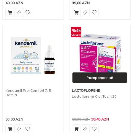
40,00
AZN
39,60
AZN
%
45
Скидка
Распроданный
Kendamil Pro-Comfort 7, 5
LACTOFLORENE
Damla
Lactoflorene Cist Toz N20
53,00
AZN
69,90
AZN
38,45
AZN