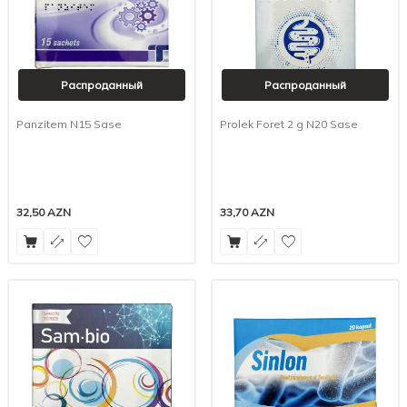
Распроданный
Распроданный
Panzitem N15 Sase
Prolek Foret 2 g N20 Sase
32,50
AZN
33,70
AZN