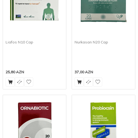
Liafos N10 Cap
Nurkasan N20 Cap
25,80
AZN
37,00
AZN