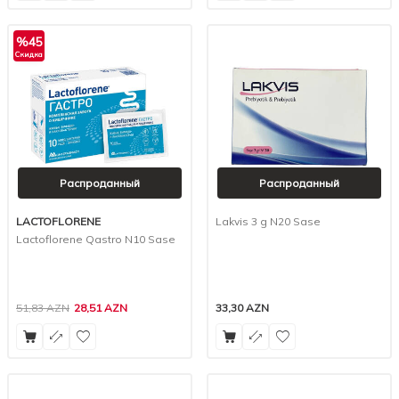
%
45
Скидка
Распроданный
Распроданный
LACTOFLORENE
Lakvis 3 g N20 Sase
Lactoflorene Qastro N10 Sase
51,83
AZN
28,51
AZN
33,30
AZN