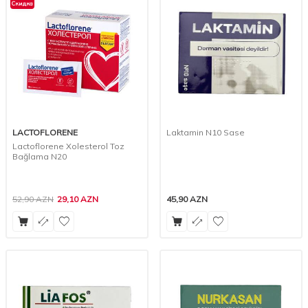
Скидка
LACTOFLORENE
Laktamin N10 Sase
Lactoflorene Xolesterol Toz
Bağlama N20
52,90
AZN
29,10
AZN
45,90
AZN