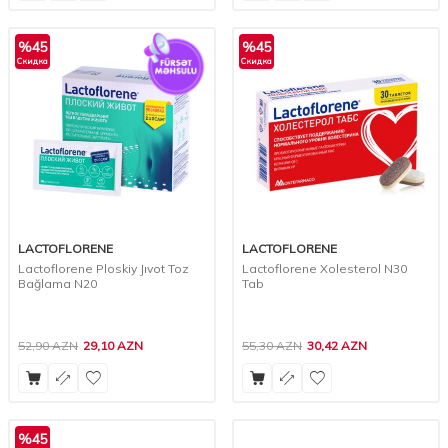
%
45
%
45
Скидка
Скидка
LACTOFLORENE
LACTOFLORENE
Lactoflorene Ploskiy Jıvot Toz
Lactoflorene Xolesterol N30
Bağlama N20
Tab
52,90
AZN
29,10
AZN
55,30
AZN
30,42
AZN
%
45