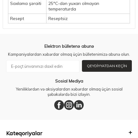
Saxlama şəraiti
25°C-dən yuxarı olmayan
temperaturda
Resept
Reseptsiz
Elektron bülletenə abunə
Kampaniyalardan xəbərdar olmaq üçün bülletenimizə abunə olun.
QEYDIYYATDAN KEÇIN
Sosial Mediya
Yeniliklərdən və aksiyalardan xəbərdar olmaq üçün sosial
şəbəkələrdə bizi izləyin.
Kateqoriyalar