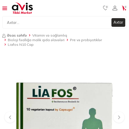
0
0
Axtar
Əsas səhifə
Vitamin və sağlamlıq
Bioloji fəallığa malik qida əlavələri
Pre və probiyotiklər
Liafos N10 Cap