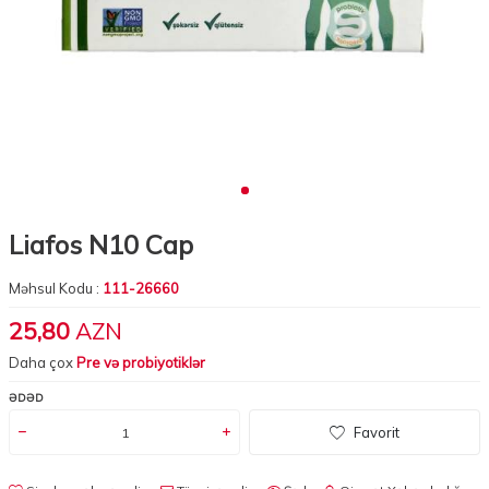
Liafos N10 Cap
Məhsul Kodu :
111-26660
25,80
AZN
Daha çox
Pre və probiyotiklər
ƏDƏD
Favorit