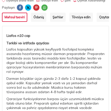
Siyahıya əlavə edin
Tövsiyə edin
Şərh
Qiymət Xəbərdarlığı
Paylaşın
Məhsul təsviri
Ödəniş
Şərhlər
Tövsiyə edin
Qaytarm
Liafos n10 cap
Tərkibi və istifadə qaydası
Liafos kapsulları yüksək keyfiyyətli fosfolipid kompleksi
əsasında hazırlanmış müasir dərman preparatıdır. Preparatın
tərkibində əsas təsiredici maddə kimi fosfolipidlər, lesitin və
digər bioloji aktiv komponentlər yer alır. Bu komponentlər
qaraciyər hüceyrələrinin membranlarının bərpasında mühüm
rol oynayır.
Dərman böyüklər üçün gündə 2-3 dəfə 1-2 kapsul şəklində
qəbul edilir. Kapsullar yemək vaxtı və ya yemədən dərhal
sonra bol su ilə udulmalıdır. Müalicə kursu həkimin
tövsiyəsinə əsasən adətən 4-8 həftə təşkil edir.
Qaraciyər funksiyalarının bərpası üçün uzunmüddətli müalicə
tələb oluna bilər. Preparatı qəbul edərkən spirtli içkilərdən
çəkinmək və pəhriz qaydalarına riayət etmək vacibdir.