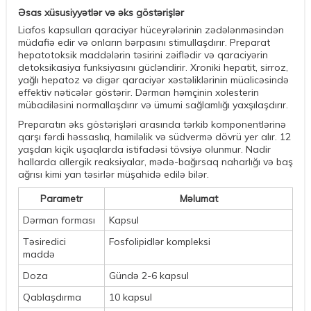
Əsas xüsusiyyətlər və əks göstərişlər
Liafos kapsulları qaraciyər hüceyrələrinin zədələnməsindən
müdafiə edir və onların bərpasını stimullaşdırır. Preparat
hepatotoksik maddələrin təsirini zəiflədir və qaraciyərin
detoksikasiya funksiyasını gücləndirir. Xroniki hepatit, sirroz,
yağlı hepatoz və digər qaraciyər xəstəliklərinin müalicəsində
effektiv nəticələr göstərir. Dərman həmçinin xolesterin
mübadiləsini normallaşdırır və ümumi sağlamlığı yaxşılaşdırır.
Preparatın əks göstərişləri arasında tərkib komponentlərinə
qarşı fərdi həssaslıq, hamiləlik və südvermə dövrü yer alır. 12
yaşdan kiçik uşaqlarda istifadəsi tövsiyə olunmur. Nadir
hallarda allergik reaksiyalar, mədə-bağırsaq naharlığı və baş
ağrısı kimi yan təsirlər müşahidə edilə bilər.
Parametr
Məlumat
Dərman forması
Kapsul
Təsiredici
Fosfolipidlər kompleksi
maddə
Doza
Gündə 2-6 kapsul
Qablaşdırma
10 kapsul