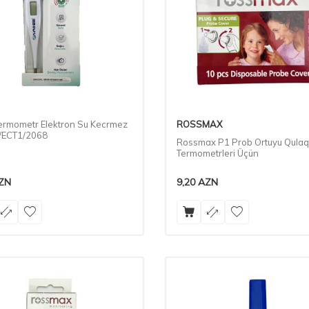
ermometr Elektron Su Kecrmez
ROSSMAX
/ECT1/2068
Rossmax P1 Prob Ortuyu Qulaq
Termometrleri Üçün
ZN
9,20
AZN