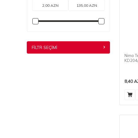
FILTR SEÇIMI
Nimo T
KD204
8,40
A