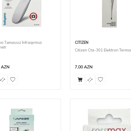
o Təmassız İnfraqırmızı
CITIZEN
etr
Citizen Cta-301 Elektron Term
AZN
7,00
AZN