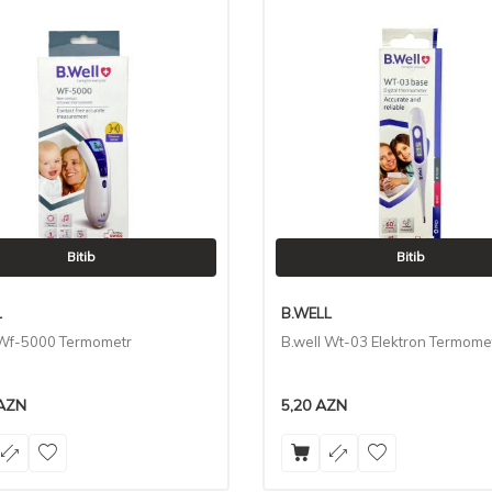
Bitib
Bitib
L
B.WELL
 Wf-5000 Termometr
B.well Wt-03 Elektron Termome
AZN
5,20
AZN