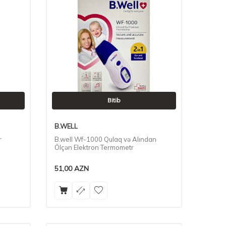
Bitib
B.WELL
r
B.well Wf-1000 Qulaq və Alından
Ölçən Elektron Termometr
51,00
AZN