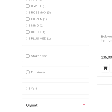
B.WELL
(3)
ROSSMAX
(3)
CITIZEN
(1)
NIMO
(1)
ROSIO
(1)
Babyon
PLUS MED
(1)
Termom
Stokda var
135,00
Endirimlər
Yeni
Qiymət