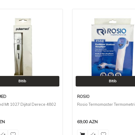
Bitib
Bitib
MED
ROSIO
ed Mt 1027 Dijital Derece 4802
Rosio Termomaster Termometri
ZN
69,00
AZN