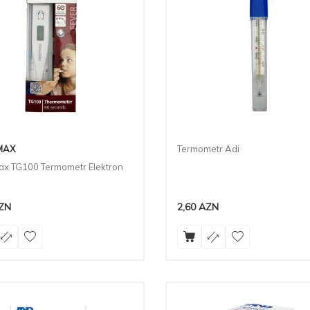
MAX
Termometr Adi
x TG100 Termometr Elektron
0
ZN
2,60
AZN