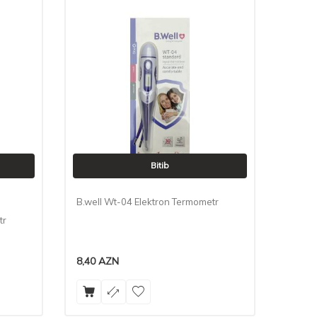
Bitib
B.well Wt-04 Elektron Termometr
tr
8,40
AZN