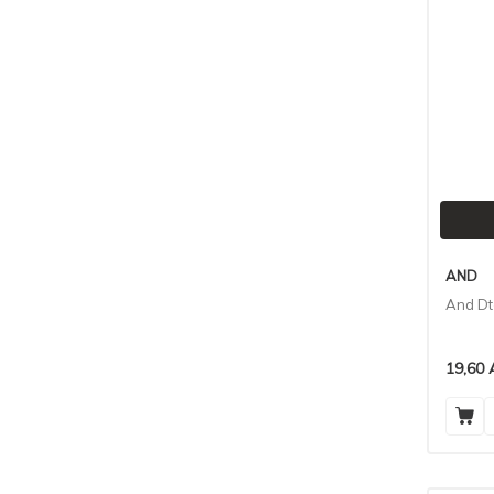
AND
And Dt
19,60