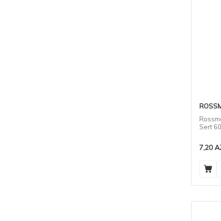
ROSS
Rossma
Sert 6
7,20
A