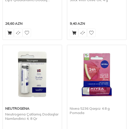
Balzamı, 4.7 ml
26,60
AZN
9,40
AZN
NEUTROGENA
Nivea 5236 Qarpiz 4.8 g
Pomada
Neutrogena Çatlamış Dodaqlar
Nəmləndirici 4, 8 Qr