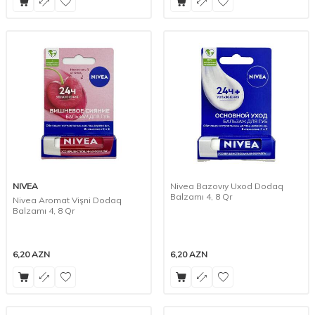
NIVEA
Nivea Bazovıy Uxod Dodaq
Balzamı 4, 8 Qr
Nivea Aromat Vişni Dodaq
Balzamı 4, 8 Qr
6,20
AZN
6,20
AZN