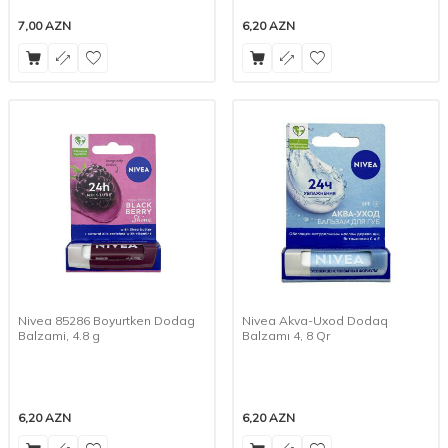
7,00
AZN
6,20
AZN
Nivea 85286 Boyurtken Dodag
Nivea Akva-Uxod Dodaq
Balzami, 4.8 g
Balzamı 4, 8 Qr
6,20
AZN
6,20
AZN