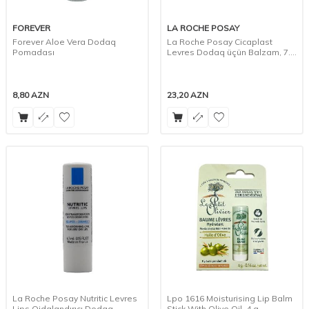
FOREVER
LA ROCHE POSAY
Forever Aloe Vera Dodaq
La Roche Posay Cicaplast
Pomadası
Levres Dodaq üçün Balzam, 7.5
ml
8,80
AZN
23,20
AZN
La Roche Posay Nutritic Levres
Lpo 1616 Moisturising Lip Balm
Lips Qidalandırıcı Dodaq
Stick With Olive Oil, 4 g