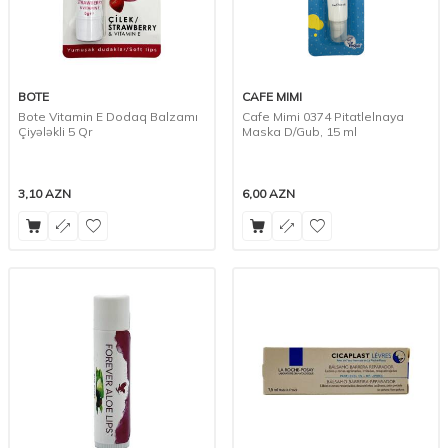
BOTE
CAFE MIMI
Bote Vitamin E Dodaq Balzamı
Cafe Mimi 0374 Pitatlelnaya
Çiyələkli 5 Qr
Maska D/Gub, 15 ml
3,10
AZN
6,00
AZN