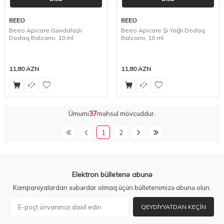
BEEO
BEEO
Beeo Apicare Gəndalaşlı
Beeo Apicare Şi Yağlı Dodaq
Dodaq Balzamı, 10 ml
Balzamı, 10 ml
11,80
AZN
11,80
AZN
Ümumi
37
məhsul mövcuddur.
1
2
Elektron bülletenə abunə
Kampaniyalardan xəbərdar olmaq üçün bülletenimizə abunə olun.
QEYDIYYATDAN KEÇIN