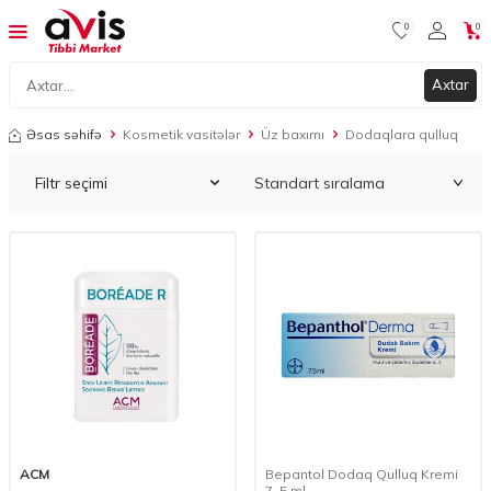
0
0
Axtar
Əsas səhifə
Kosmetik vasitələr
Üz baxımı
Dodaqlara qulluq
Filtr seçimi
ACM
Bepantol Dodaq Qulluq Kremi
7, 5 ml