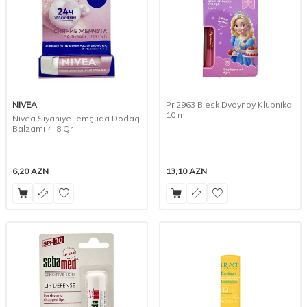
NIVEA
Pr 2963 Blesk Dvoynoy Klubnika,
10 ml
Nivea Siyaniye Jemçuqa Dodaq
Balzamı 4, 8 Qr
6,20
AZN
13,10
AZN