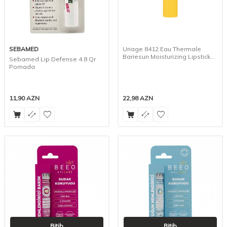
SEBAMED
Uriage 8412 Eau Thermale
Bariesun Moisturizing Lipstick
Sebamed Lip Defense 4.8 Qr
With Thermal Water Powder
Pomada
SPF 30, 4 g
11,90
AZN
22,98
AZN
Bitib
Bitib