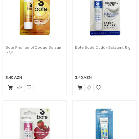
Bote Phantenol Dodaq Balzamı
Bote Sade Dudak Balzami, 5 g
5 Qr
3,40
AZN
3,40
AZN