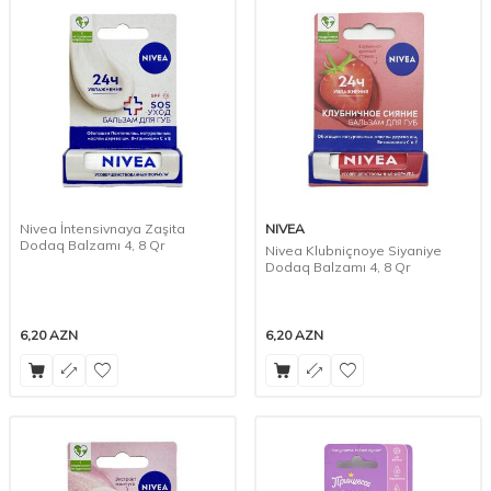
Nivea İntensivnaya Zaşita
NIVEA
Dodaq Balzamı 4, 8 Qr
Nivea Klubniçnoye Siyaniye
Dodaq Balzamı 4, 8 Qr
6,20
AZN
6,20
AZN