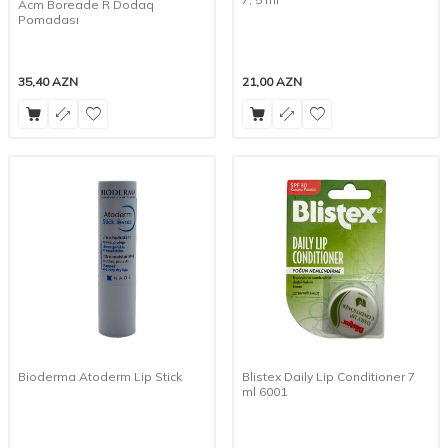
Acm Boreade R Dodaq
Pomadası
35,40
AZN
21,00
AZN
Bioderma Atoderm Lip Stick
Blistex Daily Lip Conditioner 7
ml 6001