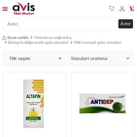
0
0
Axtar
Əsas səhifə
Vitamin və sağlamlıq
Bioloji fəallığa malik qida əlavələri
Bitki mənşəli qida əlavələri
Filtr seçimi