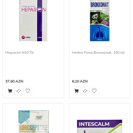
Heparon N30 Tb
Herba Flora Bronxonat, 100 ml
37,60
AZN
6,20
AZN