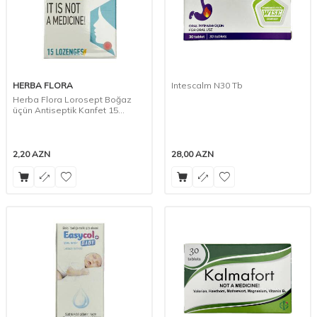
HERBA FLORA
Intescalm N30 Tb
Herba Flora Lorosept Boğaz
üçün Antiseptik Kanfet 15
Ədədli
2,20
AZN
28,00
AZN