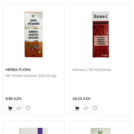
HERBA FLORA
Harma-L 30 ml Damla
H/F Shefa Vitamini 100 ml Srp
6,80
AZN
29,20
AZN