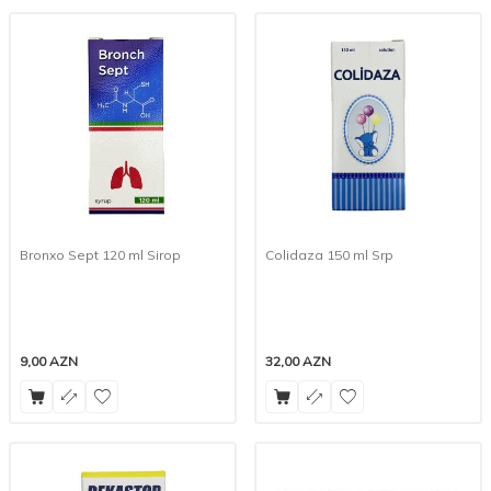
Bronxo Sept 120 ml Sirop
Colidaza 150 ml Srp
9,00
AZN
32,00
AZN