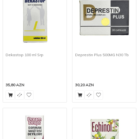
Dekastop 100 ml Srp
Deprestin Plus 500MG N30 Tb
35,80
AZN
30,20
AZN