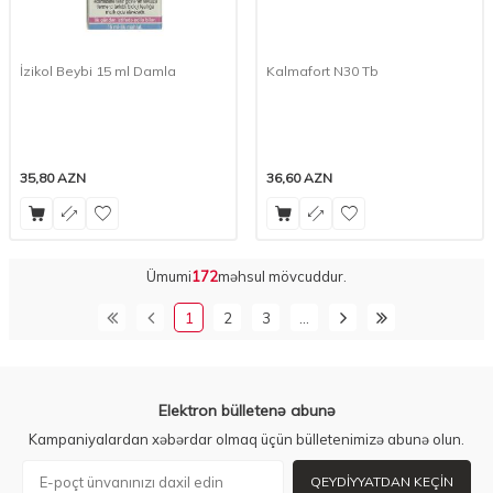
İzikol Beybi 15 ml Damla
Kalmafort N30 Tb
35,80
AZN
36,60
AZN
Ümumi
172
məhsul mövcuddur.
1
2
3
…
Elektron bülletenə abunə
Kampaniyalardan xəbərdar olmaq üçün bülletenimizə abunə olun.
QEYDIYYATDAN KEÇIN