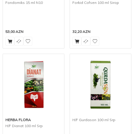
Fondomiks 15 ml N10
Forkid Cofsen 100 ml Sirop
53,00
AZN
32,20
AZN
HERBA FLORA
H/F Gurdason 100 ml Srp
H/F Dianat 100 ml Srp