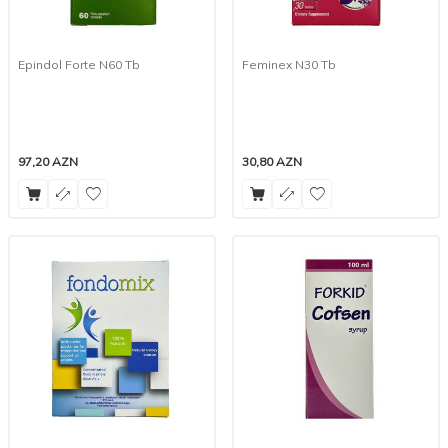
Epindol Forte N60 Tb
Feminex N30 Tb
97,20
AZN
30,80
AZN