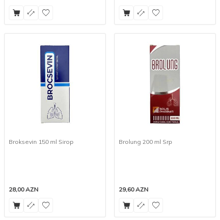
Broksevin 150 ml Sirop
Brolung 200 ml Srp
28,00
AZN
29,60
AZN