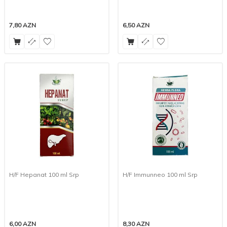
7,80
AZN
6,50
AZN
H/F Hepanat 100 ml Srp
H/F Immunneo 100 ml Srp
6,00
AZN
8,30
AZN