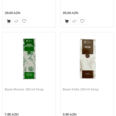
29,00
AZN
35,00
AZN
Biyan Bronxo 150 ml Sirop
Biyan Kökü 100 ml Sirop
7,80
AZN
3,90
AZN