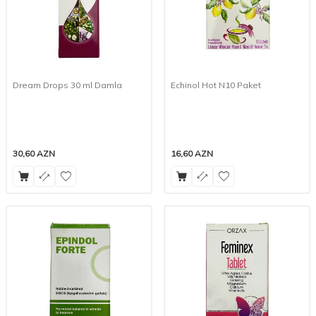
Dream Drops 30 ml Damla
Echinol Hot N10 Paket
30,60
AZN
16,60
AZN