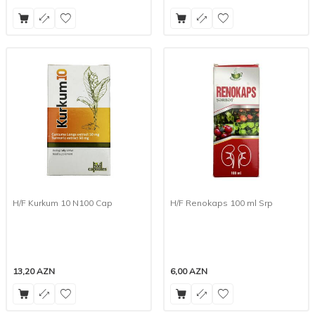
H/F Kurkum 10 N100 Cap
H/F Renokaps 100 ml Srp
13,20
AZN
6,00
AZN