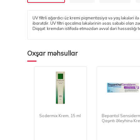
UV filtrli ağardıcı üz kremi piqmentasiya və yaş ləkələri
ibarətdir. UV filtri qocalma ləkələrinin əsas səbəbi olan 
Diqqət: kremdən istifadə etməzdən əvvəl dəri həssaslığı te
Oxşar məhsullar
Sodermix Krem, 15 ml
Bepantol Sensiderm
 40 ml
Qaşıntı Əleyhinə Krem
20 Qr