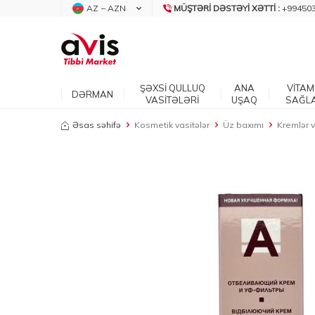
AZ − AZN
MÜŞTƏRI DƏSTƏYI XƏTTI :
+99450
ŞƏXSİ QULLUQ
ANA
VİTAM
DƏRMAN
VASİTƏLƏRİ
UŞAQ
SAĞL
Əsas səhifə
Kosmetik vasitələr
Üz baxımı
Kremlər 