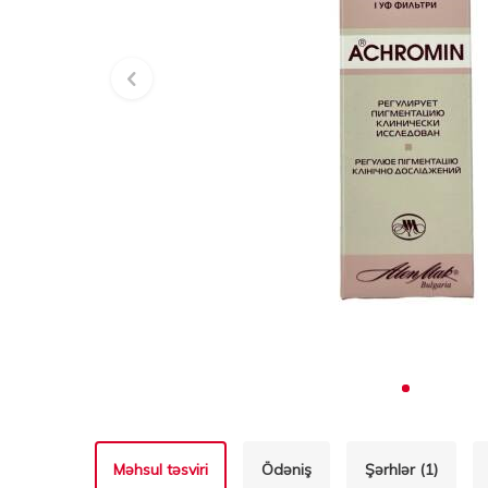
Məhsul təsviri
Ödəniş
Şərhlər (1)