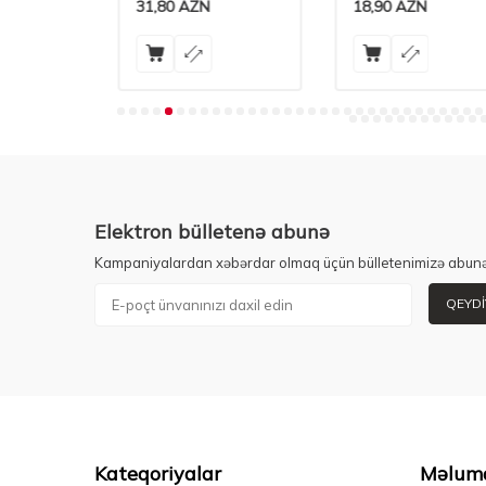
31,80
AZN
18,90
AZN
Elektron bülletenə abunə
Kampaniyalardan xəbərdar olmaq üçün bülletenimizə abunə
QEYDI
Kateqoriyalar
Məlum