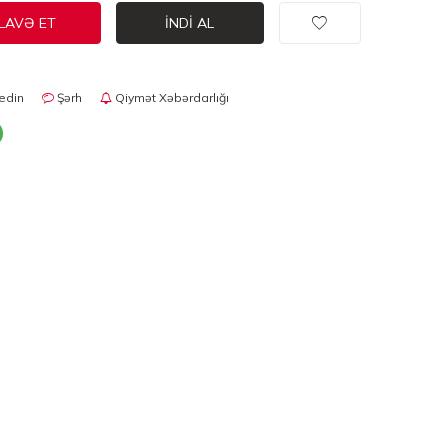
LAVƏ ET
İNDI AL
edin
Şərh
Qiymət Xəbərdarlığı