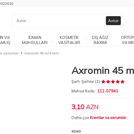
3023010
Axtar
İN VƏ
İDMAN
KOSMETİK
DİŞ AĞIZ
ORTOP
AMLIQ
MƏHSULLARI
VASİTƏLƏR
BAXIMI
VƏ ME
və serumlar
Axromin 45 ml Krem
Axromin 45 m
Şərh
Şərhlər (1)
Məhsul Kodu :
111-07941
3,10
AZN
Daha çox
Kremlər və serumlar
ƏDƏD