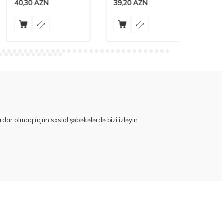
40,30
AZN
39,20
AZN
0,80
A
rdar olmaq üçün sosial şəbəkələrdə bizi izləyin.