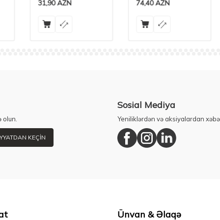
31,90
AZN
74,40
AZN
Sosial Mediya
 olun.
Yeniliklərdən və aksiyalardan xəbə
YYATDAN KEÇIN
at
Ünvan & Əlaqə