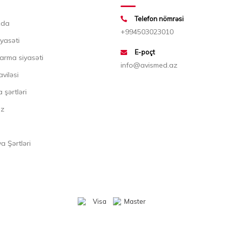
Telefon nömrəsi
zda
+994503023010
iyasəti
E-poçt
arma siyasəti
info@avismed.az
aviləsi
 şərtləri
ız
 Şərtləri