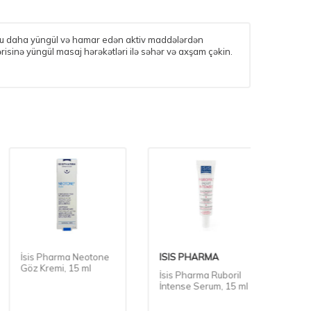
ə onu daha yüngül və hamar edən aktiv maddələrdən
ərisinə yüngül masaj hərəkətləri ilə səhər və axşam çəkin.
İsis Pharma Neotone
ISIS PHARMA
Boro P
Göz Kremi, 15 ml
Krem, 
İsis Pharma Ruboril
İntense Serum, 15 ml