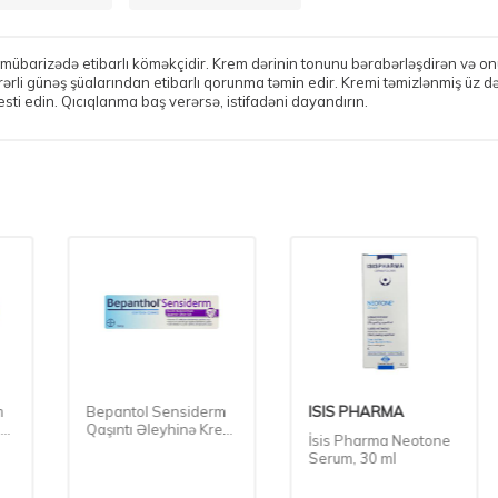
 ilə mübarizədə etibarlı köməkçidir. Krem dərinin tonunu bərabərləşdirən v
zərərli günəş şüalarından etibarlı qorunma təmin edir. Kremi təmizlənmiş üz d
sti edin. Qıcıqlanma baş verərsə, istifadəni dayandırın.
Bepantol Sensiderm
ISIS PHARMA
Qaşıntı Əleyhinə Krem
İsis Pharma Neotone
50 Qr
Serum, 30 ml