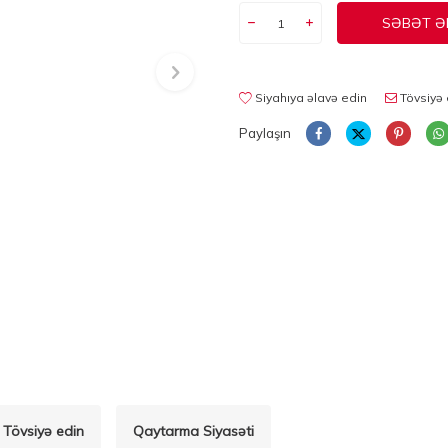
SƏBƏT Ə
Siyahıya əlavə edin
Tövsiyə 
Paylaşın
Tövsiyə edin
Qaytarma Siyasəti