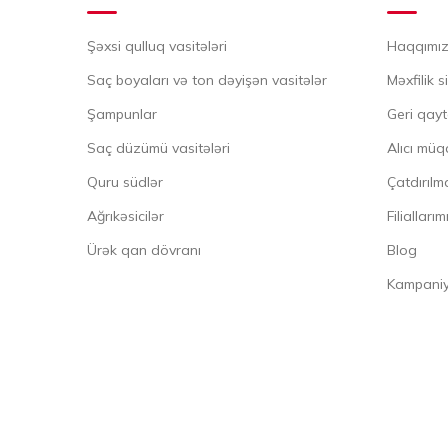
Şəxsi qulluq vasitələri
Haqqımı
Saç boyaları və ton dəyişən vasitələr
Məxfilik s
Şampunlar
Geri qayt
Saç düzümü vasitələri
Alıcı müq
Quru südlər
Çatdırılma
Ağrıkəsicilər
Filiallarım
Ürək qan dövranı
Blog
Kampaniya