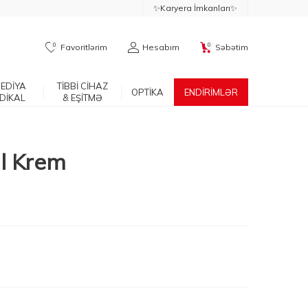
✨Karyera İmkanları✨
0
0
Favoritlərim
Hesabım
Səbətim
EDİYA
TİBBİ CİHAZ
OPTİKA
ENDİRİMLƏR
DİKAL
& EŞİTMƏ
l Krem