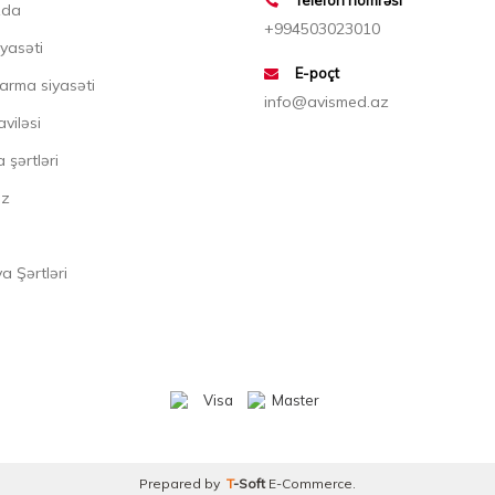
zda
+994503023010
iyasəti
E-poçt
arma siyasəti
info@avismed.az
aviləsi
 şərtləri
ız
 Şərtləri
Prepared by
T
-Soft
E-Commerce
.