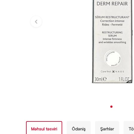
Məhsul təsviri
Ödəniş
Şərhlər
Tö