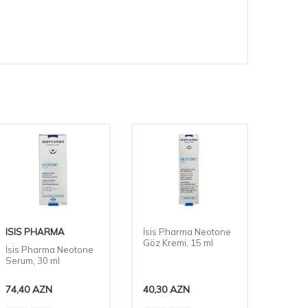
ISIS PHARMA
İsis Pharma Neotone
ISIS 
Göz Kremi, 15 ml
İsis Pharma Neotone
İsis P
Serum, 30 ml
İntens
74,40
AZN
40,30
AZN
39,20