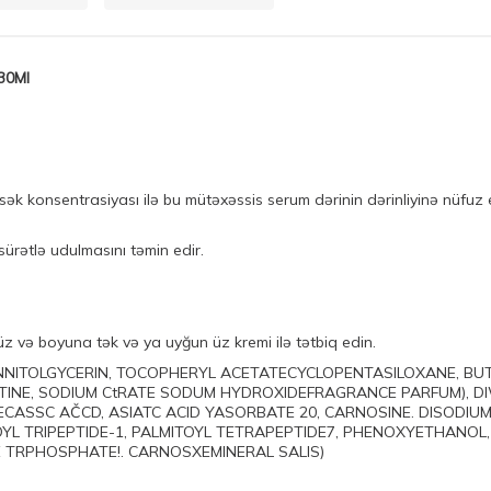
 30Ml
sək konsentrasiyası ilə bu mütəxəssis serum dərinin dərinliyinə nüfuz
ürətlə udulmasını təmin edir.
z və boyuna tək və ya uyğun üz kremi ilə tətbiq edin.
ANNITOLGYCERIN, TOCOPHERYL ACETATECYCLOPENTASILOXANE, BU
ATINE, SODIUM CtRATE SODUM HYDROXIDEFRAGRANCE PARFUM), 
ECASSC AČCD, ASIATC ACID YASORBATE 20, CARNOSINE. DISODI
OYL TRIPEPTIDE-1, PALMITOYL TETRAPEPTIDE7, PHENOXYETHANO
 TRPHOSPHATE!. CARNOSXEMINERAL SALIS)