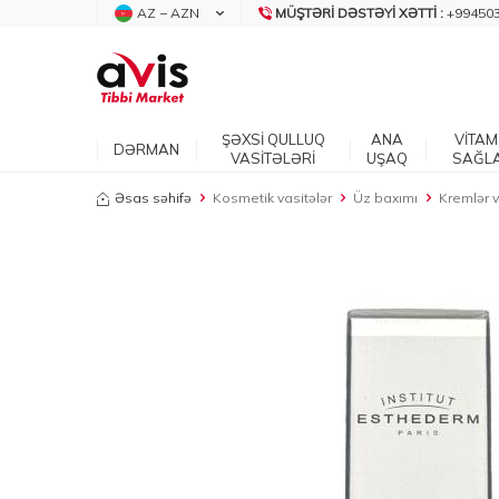
AZ − AZN
MÜŞTƏRI DƏSTƏYI XƏTTI :
+99450
ŞƏXSİ QULLUQ
ANA
VİTAM
DƏRMAN
VASİTƏLƏRİ
UŞAQ
SAĞL
Əsas səhifə
Kosmetik vasitələr
Üz baxımı
Kremlər 