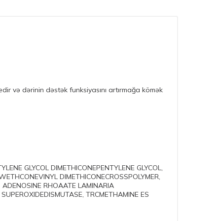
 edir və dərinin dəstək funksiyasını artırmağa kömək
TYLENE GLYCOL DIMETHICONEPENTYLENE GLYCOL,
DIWETHCONEVINYL DIMETHICONECROSSPOLYMER,
UM ADENOSINE RHOAATE LAMINARIA
L, SUPEROXIDEDISMUTASE, TRCMETHAMINE ES