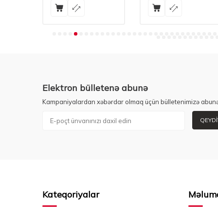
Elektron bülletenə abunə
Kampaniyalardan xəbərdar olmaq üçün bülletenimizə abunə
QEYDI
Kateqoriyalar
Məlum