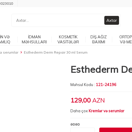
3023010
Axtar
İN VƏ
İDMAN
KOSMETİK
DİŞ AĞIZ
ORTOP
AMLIQ
MƏHSULLARI
VASİTƏLƏR
BAXIMI
VƏ ME
və serumlar
Esthederm Derm Repair 30 ml Serum
Esthederm De
Məhsul Kodu :
121-24196
129,00
AZN
Daha çox
Kremlər və serumlar
ƏDƏD