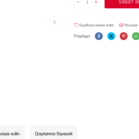
SƏBƏT Ə
Siyahıya əlavə edin
Tövsiyə 
Paylaşın
vsiyə edin
Qaytarma Siyasəti