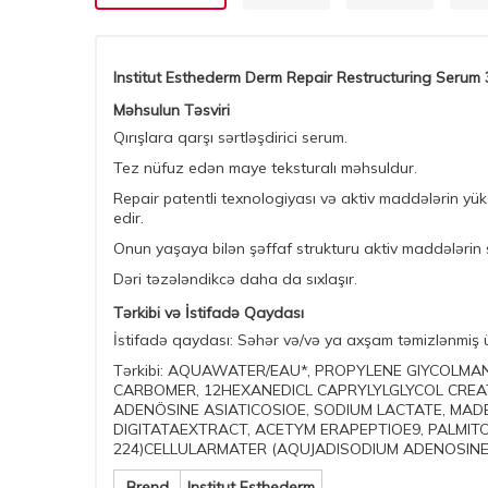
Institut Esthederm Derm Repair Restructuring Serum
Məhsulun Təsviri
Qırışlara qarşı sərtləşdirici serum.
Tez nüfuz edən maye teksturalı məhsuldur.
Repair patentli texnologiyası və aktiv maddələrin yük
edir.
Onun yaşaya bilən şəffaf strukturu aktiv maddələrin s
Dəri təzələndikcə daha da sıxlaşır.
Tərkibi və İstifadə Qaydası
İstifadə qaydası: Səhər və/və ya axşam təmizlənmiş ü
Tərkibi: AQUAWATER/EAU*, PROPYLENE GIYCOLM
CARBOMER, 12HEXANEDICL CAPRYLYLGLYCOL CRE
ADENÖSINE ASIATICOSIOE, SODIUM LACTATE, MAD
DIGITATAEXTRACT, ACETYM ERAPEPTIOE9, PALMIT
224)CELLULARMATER (AQUJADISODIUM ADENOSINE
Brend
Institut Esthederm