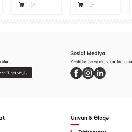
Sosial Mediya
 olun.
Yeniliklərdən və aksiyalardan xəbə
YYATDAN KEÇIN
at
Ünvan & Əlaqə
Telefon nömrəsi