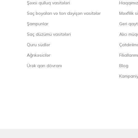
Şəxsi qulluq vasitələri
Haqqımı
Saç boyaları və ton dəyişən vasitələr
Məxfilik s
Şampunlar
Geri qayt
Saç düzümü vasitələri
Alıcı müq
Quru südlər
Çatdırılma
Ağrıkəsicilər
Filiallarım
Ürək qan dövranı
Blog
Kampaniya