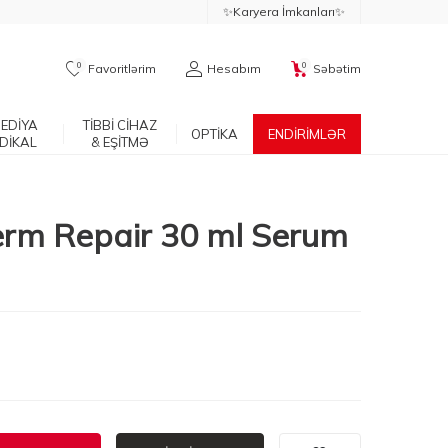
✨Karyera İmkanları✨
0
0
Favoritlərim
Hesabım
Səbətim
EDİYA
TİBBİ CİHAZ
OPTİKA
ENDİRİMLƏR
DİKAL
& EŞİTMƏ
rm Repair 30 ml Serum