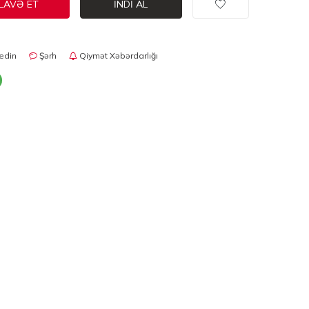
LAVƏ ET
İNDI AL
edin
Şərh
Qiymət Xəbərdarlığı