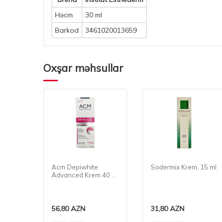
Həcm
30 ml
Barkod
3461020013659
Oxşar məhsullar
silya
Acm Depiwhite
Sodermix Krem, 15 ml
40 ml
Advanced Krem 40 ml
0414
56,80
AZN
31,80
AZN