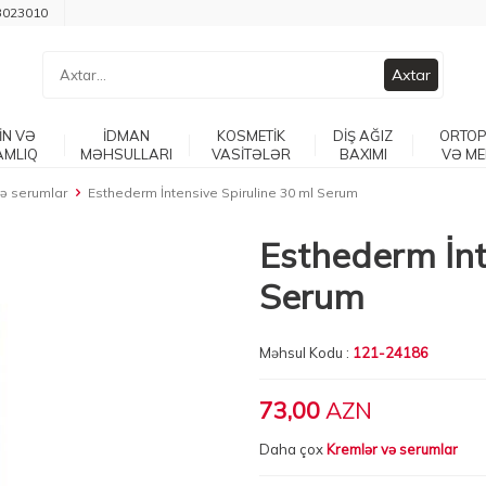
3023010
Axtar
İN VƏ
İDMAN
KOSMETİK
DİŞ AĞIZ
ORTOP
AMLIQ
MƏHSULLARI
VASİTƏLƏR
BAXIMI
VƏ ME
və serumlar
Esthederm İntensive Spiruline 30 ml Serum
Esthederm İnt
Serum
Məhsul Kodu :
121-24186
73,00
AZN
Daha çox
Kremlər və serumlar