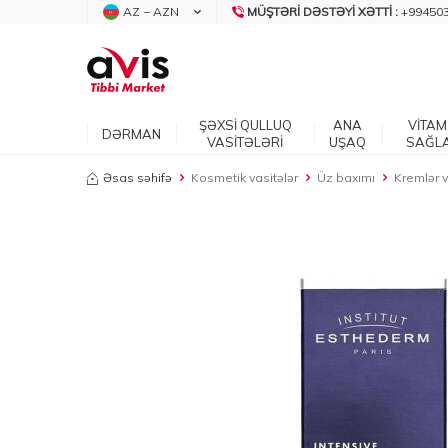
AZ − AZN
MÜŞTƏRI DƏSTƏYI XƏTTI :
+99450
ŞƏXSİ QULLUQ
ANA
VİTAM
DƏRMAN
VASİTƏLƏRİ
UŞAQ
SAĞL
Əsas səhifə
Kosmetik vasitələr
Üz baxımı
Kremlər 