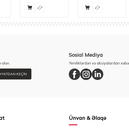
Sosial Mediya
 olun.
Yeniliklərdən və aksiyalardan xəbə
YYATDAN KEÇIN
at
Ünvan & Əlaqə