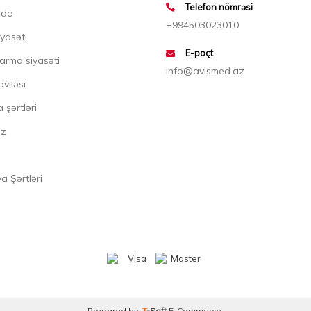
Telefon nömrəsi
zda
+994503023010
iyasəti
E-poçt
arma siyasəti
info@avismed.az
aviləsi
 şərtləri
ız
 Şərtləri
Prepared by
T
-Soft
E-Commerce
.