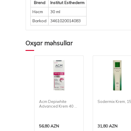
Brend
Institut Esthederm
Həcm
30 ml
Barkod
3461020014083
Oxşar məhsullar
silya
Acm Depiwhite
Sodermix Krem, 15 ml
40 ml
Advanced Krem 40 ml
0414
56,80
AZN
31,80
AZN