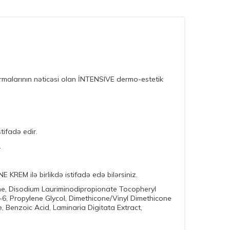
dırmalarının nəticəsi olan İNTENSIVE dermo-estetik
tifadə edir.
.
KREM ilə birlikdə istifadə edə bilərsiniz.
ne, Disodium Lauriminodipropionate Tocopheryl
6, Propylene Glycol, Dimethicone/Vinyl Dimethicone
 Benzoic Acid, Laminaria Digitata Extract,