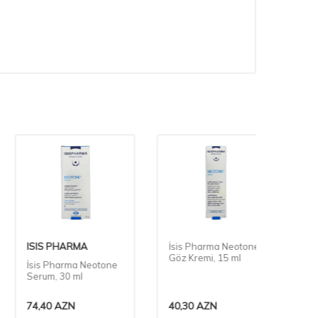
ISIS PHARMA
İsis Pharma Neotone
ISIS 
Göz Kremi, 15 ml
İsis Pharma Neotone
İsis P
Serum, 30 ml
İntens
74,40
AZN
40,30
AZN
39,20