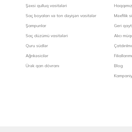
Şəxsi qulluq vasitələri
Haqqımı
Saç boyaları və ton dəyişən vasitələr
Məxfilik s
Şampunlar
Geri qayt
Saç düzümü vasitələri
Alıcı müq
Quru südlər
Çatdırılma
Ağrıkəsicilər
Filiallarım
Ürək qan dövranı
Blog
Kampaniya