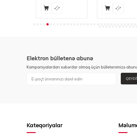
Elektron bülletenə abunə
Kampaniyalardan xəbərdar olmaq üçün bülletenimizə abunə
QEYDI
Kateqoriyalar
Məlum