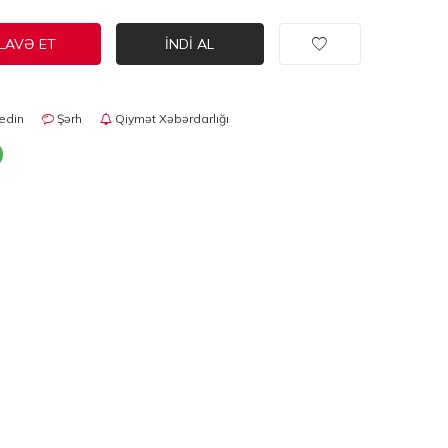
LAVƏ ET
İNDI AL
edin
Şərh
Qiymət Xəbərdarlığı