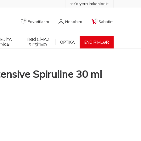
✨Karyera İmkanları✨
0
0
Favoritlərim
Hesabım
Səbətim
EDİYA
TİBBİ CİHAZ
OPTİKA
ENDİRİMLƏR
DİKAL
& EŞİTMƏ
ensive Spiruline 30 ml