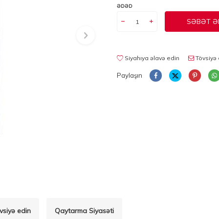
ƏDƏD
SƏBƏT Ə
Siyahıya əlavə edin
Tövsiyə 
Paylaşın
vsiyə edin
Qaytarma Siyasəti