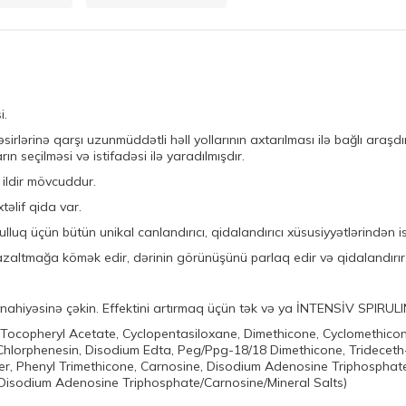
i.
sirlərinə qarşı uzunmüddətli həll yollarının axtarılması ilə bağlı araş
 seçilməsi və istifadəsi ilə yaradılmışdır.
ildir mövcuddur.
təlif qida var.
uq üçün bütün unikal canlandırıcı, qidalandırıcı xüsusiyyətlərindən is
altmağa kömək edir, dərinin görünüşünü parlaq edir və qidalandırır
hiyəsinə çəkin. Effektini artırmaq üçün tək və ya İNTENSİV SPIRULINE 
, Tocopheryl Acetate, Cyclopentasiloxane, Dimethicone, Cyclomethico
hlorphenesin, Disodium Edta, Peg/Ppg-18/18 Dimethicone, Trideceth-
er, Phenyl Trimethicone, Carnosine, Disodium Adenosine Triphosphate,
/Disodium Adenosine Triphosphate/Carnosine/Mineral Salts)