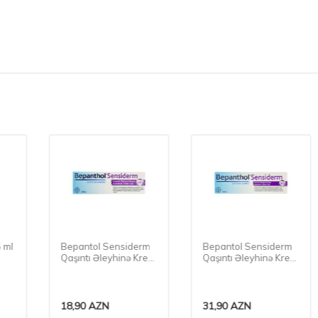
Bepantol Sensiderm
Bepantol Sensiderm
Qaşıntı Əleyhinə Krem
Qaşıntı Əleyhinə Krem
20 Qr
50 Qr
18,90
AZN
31,90
AZN