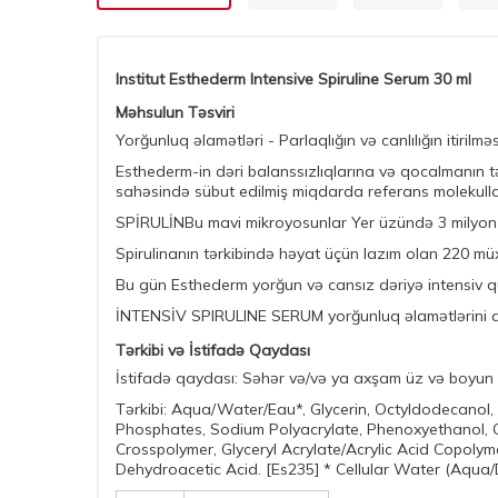
Institut Esthederm Intensive Spiruline Serum 30 ml
Məhsulun Təsviri
Yorğunluq əlamətləri - Parlaqlığın və canlılığın itirilməs
Esthederm-in dəri balanssızlıqlarına və qocalmanın tə
sahəsində sübut edilmiş miqdarda referans molekulların
SPİRULİNBu mavi mikroyosunlar Yer üzündə 3 milyon 
Spirulinanın tərkibində həyat üçün lazım olan 220 müx
Bu gün Esthederm yorğun və cansız dəriyə intensiv qull
İNTENSİV SPIRULINE SERUM yorğunluq əlamətlərini az
Tərkibi və İstifadə Qaydası
İstifadə qaydası: Səhər və/və ya axşam üz və boyun na
Tərkibi: Aqua/Water/Eau*, Glycerin, Octyldodecanol
Phosphates, Sodium Polyacrylate, Phenoxyethanol, C
Crosspolymer, Glyceryl Acrylate/Acrylic Acid Copolym
Dehydroacetic Acid. [Es235] * Cellular Water (Aqua