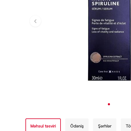
Məhsul təsviri
Ödəniş
Şərhlər
Tö