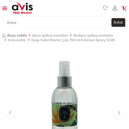
0
0
Axtar
Əsas səhifə
Şəxsi qulluq vasitələri
Bədənə qulluq vasitələri
Kolonyalar
Eyup Sabri Beyaz Çay 150 ml Kolonya Sprey 5148