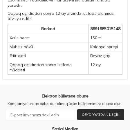
150 ml həcm gündəlik və müntəzəm istifadədə rahatlıq
yaradır.
Qapaq açıldıqdan sonra 12 ay ərzində istifadə olunması
tövsiyə edilir.
Barkod
8691685015148
Xalis həcm
150 ml
Məhsul növü
Kolonya spreyi
Ətir xətti
Beyaz çay
Qapaq açıldıqdan sonra istifadə
12 ay
müddəti
Elektron bülletenə abunə
Kampaniyalardan xəbərdar olmaq üçün bülletenimizə abunə olun.
QEYDIYYATDAN KEÇIN
Sosial Mediya