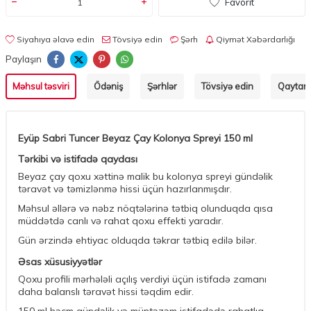
Favorit
Siyahıya əlavə edin
Tövsiyə edin
Şərh
Qiymət Xəbərdarlığı
Paylaşın
Məhsul təsviri
Ödəniş
Şərhlər
Tövsiyə edin
Qaytarm
Eyüp Sabri Tuncer Beyaz Çay Kolonya Spreyi 150 ml
Tərkibi və istifadə qaydası
Beyaz çay qoxu xəttinə malik bu kolonya spreyi gündəlik
təravət və təmizlənmə hissi üçün hazırlanmışdır.
Məhsul əllərə və nəbz nöqtələrinə tətbiq olunduqda qısa
müddətdə canlı və rahat qoxu effekti yaradır.
Gün ərzində ehtiyac olduqda təkrar tətbiq edilə bilər.
Əsas xüsusiyyətlər
Qoxu profili mərhələli açılış verdiyi üçün istifadə zamanı
daha balanslı təravət hissi təqdim edir.