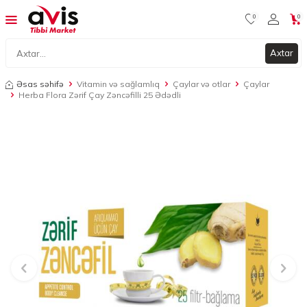
0
0
Axtar
Əsas səhifə
Vitamin və sağlamlıq
Çaylar və otlar
Çaylar
Herba Flora Zərif Çay Zəncəfilli 25 Ədədli