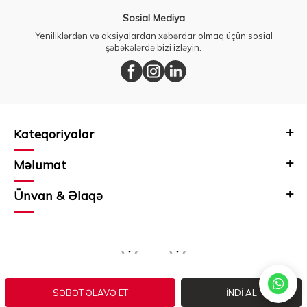
Sosial Mediya
Yeniliklərdən və aksiyalardan xəbərdar olmaq üçün sosial
şəbəkələrdə bizi izləyin.
Kateqoriyalar
Məlumat
Ünvan & Əlaqə
SƏBƏT ƏLAVƏ ET
İNDI AL
Prepared by
T
-Soft
E-Commerce
.