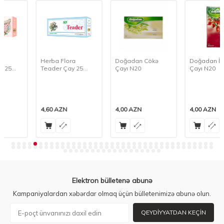
Herba Flora
Doğadan Cökə
Doğadan İtburnu
Teader Çay 25
Çayı N20
Çayı N20
Ədədli
4,60
AZN
4,00
AZN
4,00
AZN
Elektron bülletenə abunə
Kampaniyalardan xəbərdar olmaq üçün bülletenimizə abunə olun.
QEYDIYYATDAN KEÇIN