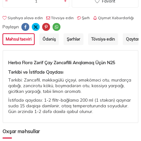
Favorit
Siyahıya əlavə edin
Tövsiyə edin
Şərh
Qiymət Xəbərdarlığı
Paylaşın
Məhsul təsviri
Ödəniş
Şərhlər
Tövsiyə edin
Qaytarm
Herba Flora Zərif Çay Zəncəfilli Arıqlamaq Üçün N25
Tərkibi və İstifadə Qaydası
Tərkibi: Zəncəfil, məkkəgülü çiçəyi, əməköməci otu, murdarça
qabığı, zəncirotu kökü, boymadərən otu, kassiya yarpağı,
gicitkən yarpağı, təbii limon aromatı.
İstifadə qaydası: 1-2 filtr-bağlama 200 ml (1 stəkan) qaynar
suda 15 dəqiqə dəmlənir, otaq temperaturunda soyudulur.
Gün ərzində 1-2 dəfə daxilə qəbul olunur.
Oxşar məhsullar