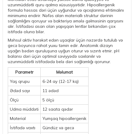
uzunmüddətli quru qalma xüsusiyyətidir. Hipoallergenik
formula həssas dəri üçün uyğundur və qıcıqlanma ehtimalını
minimuma endirir. Nəfəs alan materiallı struktur dərinin
sağlamlığını qoruyur və bakteriya əmələ gəlməsinin qarşısını
alır. İstifadəsi asan olan yapışqan lentlər birkəndən çox
istifadə oluna bilər.
Məhsul aktiv hərəkət edən uşaqlar üçün nəzərdə tutulub və
gecə boyunca rahat yuxu təmin edir. Anatomik dizayn
uşağın bədən quruluşuna uyğun oturur və sızıntı etmir. pH
balansı dəri üçün optimal səviyyədə saxlanılır və
uzunmüddətli istifadədə belə dəri sağlamlığı qorunur.
Parametr
Məlumat
Yaş qrupu
6-24 ay (12-17 kq)
Ədəd sayı
11 ədəd
Ölçü
5 ölçü
Udma müddəti
12 saata qədər
Material
Yumşaq hipoallergenik
İstifadə vaxtı
Gündüz və gecə