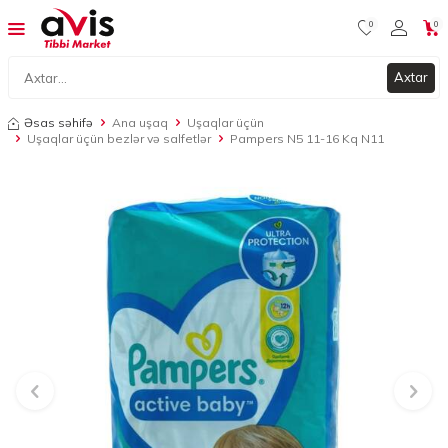
0
0
Axtar
Əsas səhifə
Ana uşaq
Uşaqlar üçün
Uşaqlar üçün bezlər və salfetlər
Pampers N5 11-16 Kq N11