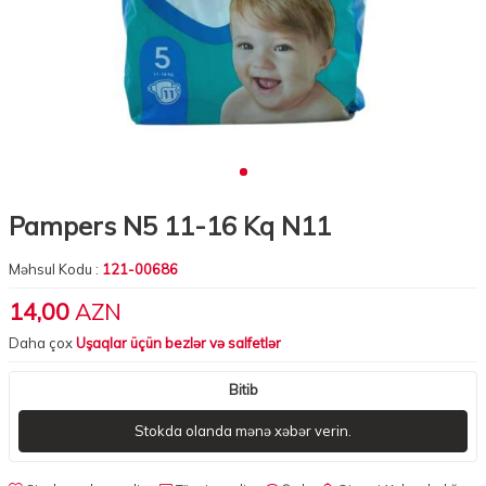
Pampers N5 11-16 Kq N11
Məhsul Kodu :
121-00686
14,00
AZN
Daha çox
Uşaqlar üçün bezlər və salfetlər
Bitib
Stokda olanda mənə xəbər verin.