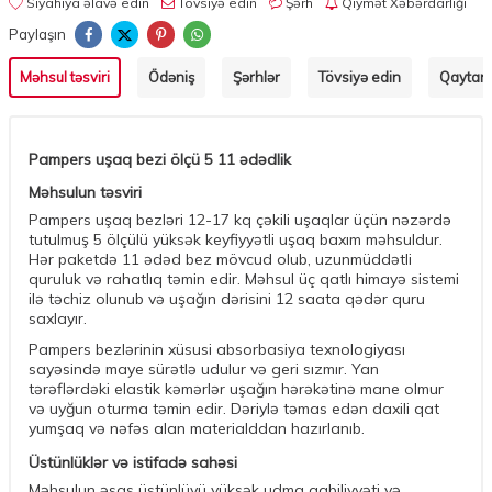
Siyahıya əlavə edin
Tövsiyə edin
Şərh
Qiymət Xəbərdarlığı
Paylaşın
Məhsul təsviri
Ödəniş
Şərhlər
Tövsiyə edin
Qaytarm
Pampers uşaq bezi ölçü 5 11 ədədlik
Məhsulun təsviri
Pampers uşaq bezləri 12-17 kq çəkili uşaqlar üçün nəzərdə
tutulmuş 5 ölçülü yüksək keyfiyyətli uşaq baxım məhsuldur.
Hər paketdə 11 ədəd bez mövcud olub, uzunmüddətli
quruluk və rahatlıq təmin edir. Məhsul üç qatlı himayə sistemi
ilə təchiz olunub və uşağın dərisini 12 saata qədər quru
saxlayır.
Pampers bezlərinin xüsusi absorbasiya texnologiyası
sayəsində maye sürətlə udulur və geri sızmır. Yan
tərəflərdəki elastik kəmərlər uşağın hərəkətinə mane olmur
və uyğun oturma təmin edir. Dəriylə təmas edən daxili qat
yumşaq və nəfəs alan materialddan hazırlanıb.
Üstünlüklər və istifadə sahəsi
Məhsulun əsas üstünlüyü yüksək udma qabiliyyəti və