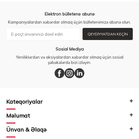
Elektron bülletenə abunə
Kampaniyalardan xəbərdar olmaq üçün bülletenimizə abunə olun.
QEYDIYYATDAN KEÇIN
Sosial Mediya
Yeniliklərdən və aksiyalardan xəbərdar olmaq üçün sosial
şəbəkələrdə bizi izləyin.
Kateqoriyalar
Məlumat
Ünvan & Əlaqə