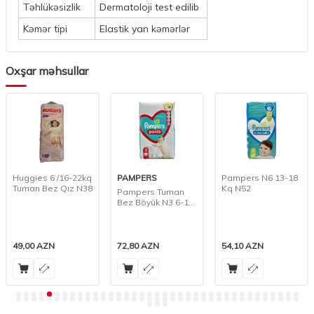
Təhlükəsizlik
Dermatoloji test edilib
Kəmər tipi
Elastik yan kəmərlər
Oxşar məhsullar
Huggies 6 /16-22kq
PAMPERS
Pampers N6 13-18
Tuman Bez Qız N38
Kq N52
Pampers Tuman
Bez Böyük N3 6-11
Kq N62
49,00
AZN
72,80
AZN
54,10
AZN