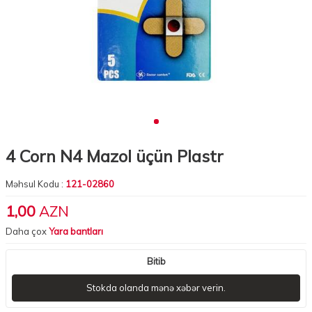
4 Corn N4 Mazol üçün Plastr
Məhsul Kodu :
121-02860
1,00
AZN
Daha çox
Yara bantları
Bitib
Stokda olanda mənə xəbər verin.