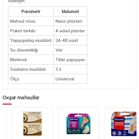
saxlayın.
Parametr
Məlumat
Məhsul növü
Nasır plasteri
Paket tərkibi
4 ədəd plaster
Yapışqanlıq müddəti
24-48 saat
Su davamlılığı
Var
Material
Tibbi yapışqan
Saxlama müddəti
3 il
Ölçü
Universal
Oxşar məhsullar