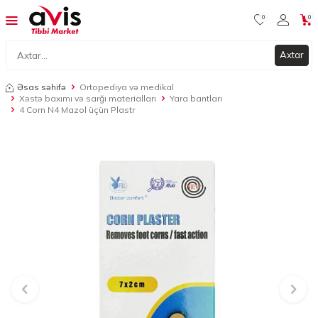
0
0
Axtar
Əsas səhifə
Ortopediya və medikal
Xəstə baxımı və sarğı materialları
Yara bantları
4 Corn N4 Mazol üçün Plastr