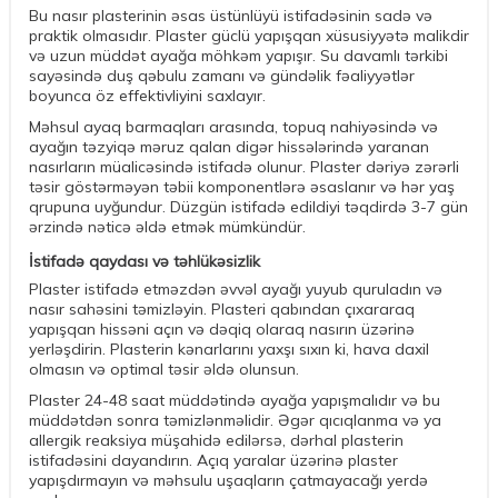
Bu nasır plasterinin əsas üstünlüyü istifadəsinin sadə və
praktik olmasıdır. Plaster güclü yapışqan xüsusiyyətə malikdir
və uzun müddət ayağa möhkəm yapışır. Su davamlı tərkibi
sayəsində duş qəbulu zamanı və gündəlik fəaliyyətlər
boyunca öz effektivliyini saxlayır.
Məhsul ayaq barmaqları arasında, topuq nahiyəsində və
ayağın təzyiqə məruz qalan digər hissələrində yaranan
nasırların müalicəsində istifadə olunur. Plaster dəriyə zərərli
təsir göstərməyən təbii komponentlərə əsaslanır və hər yaş
qrupuna uyğundur. Düzgün istifadə edildiyi təqdirdə 3-7 gün
ərzində nəticə əldə etmək mümkündür.
İstifadə qaydası və təhlükəsizlik
Plaster istifadə etməzdən əvvəl ayağı yuyub quruladın və
nasır sahəsini təmizləyin. Plasteri qabından çıxararaq
yapışqan hissəni açın və dəqiq olaraq nasırın üzərinə
yerləşdirin. Plasterin kənarlarını yaxşı sıxın ki, hava daxil
olmasın və optimal təsir əldə olunsun.
Plaster 24-48 saat müddətində ayağa yapışmalıdır və bu
müddətdən sonra təmizlənməlidir. Əgər qıcıqlanma və ya
allergik reaksiya müşahidə edilərsə, dərhal plasterin
istifadəsini dayandırın. Açıq yaralar üzərinə plaster
yapışdırmayın və məhsulu uşaqların çatmayacağı yerdə