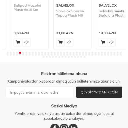
Salipod Mazolni
SALVELOX
SALVELOX
Plastr 6x10 Sm
Salvelox Spor və
Salvelox Sürətli
Topuq Plastr N6
Sağaldıcı Plastr
N12
3,60
AZN
31,00
AZN
19,00
AZN
Elektron bülletenə abunə
Kampaniyalardan xəbərdar olmaq üçün bülletenimizə abunə olun.
QEYDIYYATDAN KEÇIN
Sosial Mediya
Yeniliklərdən və aksiyalardan xəbərdar olmaq üçün sosial
şəbəkələrdə bizi izləyin.