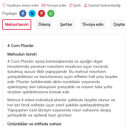
Siyahıya əlavə edin
Tövsiyə edin
Şərh
Qiymət Xəbərdarlığı
Paylaşın
Məhsul təsviri
Ödəniş
Şərhlər
Tövsiyə edin
Qaytarm
4 Corn Plaster
Məhsulun təsviri
4 Corn Plaster ayaq barmaqlarında və ayağın digər
hissələrində yaranan nasırların müalicəsi üçün nəzərdə
tutulmuş xüsusi tibbi yapışqandır. Bu məhsul nasırların
yumşaldılması və təmizlənməsi üçün effektiv həll yolu təqdim
edir. Plaster tərkibindəki aktiv maddələr sayəsində
qalınlaşmış dəri təbəqəsini yumşaldır və nasırın təbii yolla
aradan qaldırılmasına kömək edir.
Məhsul 4 ədəd individual plaster şəklində təqdim olunur və
hər biri fərdi istifadə üçün steril şəkildə qablaşdırılmışdır.
Yapışqanın özel dizaynı sayəsində nasır sahəsinə dəqiq
yerləşdirilir və optimal təsir göstərir.
Üstünlüklər və istifadə sahəsi