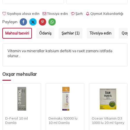
Siyahıya əlavə edin
Tövsiyə edin
Şərh
Qiymət Xəbərdarlığı
Paylaşın
Məhsul təsviri
Ödəniş
Şərhlər (1)
Tövsiyə edin
Qayt
Vitamin və minerallar kalsium defisiti və rəxit zamanı istifadə
olunur.
Oxşar məhsullar
ol 10 ml
Demaks 50000 İu
Ocean Vitamin D3
Sunde
a
10 ml Damla
1000 İu 20 ml Sprey
ml D