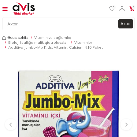
0
0
Axtar
Əsas səhifə
Vitamin və sağlamlıq
Bioloji fəallığa malik qida əlavələri
Vitaminlər
Additiva Jumbo-Mix Kids, Vitamin, Calsium N10 Paket