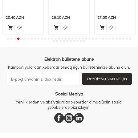
AZN
25,10
AZN
27,00
AZN
22,80
Elektron bülletenə abunə
Kampaniyalardan xəbərdar olmaq üçün bülletenimizə abunə olun.
QEYDIYYATDAN KEÇIN
Sosial Mediya
Yeniliklərdən və aksiyalardan xəbərdar olmaq üçün sosial
şəbəkələrdə bizi izləyin.