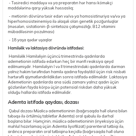
- Təsiredici maddəyə və ya preparatın hər hansı köməkçi
maddələrinə qarşı yüksək həssaslıq;
- metionin dövrünə təsir edən və/və ya homosistinuriya və/və ya
hiperhomosisteinemiya ilə əlaqəli olan genetik pozğunluqlar
(məsələn, sistationin-β-sintetaza çatışmazlığı, B12 vitamini
mübadiləsinin pozulması)
- 18 yaşa qədər uşaqlar
Hamiləlik və laktasiya dövründə istifadəsi:
Hamiləlik Hamiləliyin üçüncü trimestrində qadınlarda
ademetionin istifadə edərkən heç bir mənfi reaksiya qeyd
edilməmişdir. Hamiləliyin I və II trimestrindəki qadınlarda dərman
yalnız həkim tərəfindən hamilə qadına fayda/döl üçün risk nisbəti
hərtərəfli qiymətləndirildikdən sonra istifadə edilməlidir. Laktasiya
Ademetionin qadınlarda ana südü zamanı yalnız qadın üçün
gözlənilən fayda körpə üçün potensial riskdən daha yüksək
olduğu hallarda istifadə edilməlidir.
Ademta istifadə qaydası, dozası
Qəbul dozası Müalicə ademetioninin (bağırsaqda həll oluna bilən
təbəqə ilə örtülmüş tabletlər Ademta) oral qəbulu ilə dərhal
başlana bilər. Həmçinin, müalicə ademetioninin (inyeksiya üçün
məhlul hazırlamaq üçün Ademta liyofilizat) parenteral tətbiqi ilə,
ardınca preparatın oral tətbiqinə keçidlə (bağırsaqda həll oluna