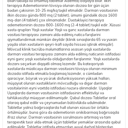
bilən təbəqə ilə örtülmüş tabletlər Ademta) başlaya bilər. İlkin
terapiya Ademetioninin tövsiyə olunan dozası bir gün üçün
bədən çəkisinin 10-25 mq/kq təşkil etməlidir. Dərman vasitəsinin
ilkin dozası gündə 800 mq (2 tablet), ümumi gündəlik doza 1600
mq-dan (4 tablet) çox olmamalıdır. Dəstəkləyici terapiya
ademetioninin dozası 800-1600 mq (2-4 tablet) təşkil edir. Xüsusi
xəstə qrupları Yaşlı xəstələr Yaşlı və gənc xəstələrdə dərman
vasitəsi terapiyası zamanı əldə edilmiş nəticə fərqlərini
qiymətləndirmək mümkün deyildir (klinik sınaqlarda 65 və yuxarı
yaşda olan xəstələrin qeyri-kafi sayda hissəsi iştirak etmişdir).
Mövcud klinik təcrübə məlumatlarına əsasən yaşlı xəstələrdə
dərman vasitəsi terapiyası zamanı əldə edilmiş nəticənin istifadəsi
eyni gənc yaşlı xəstələrdə olduğundan fərqlənmir. Yaşlı xəstələrdə
dozanı seçərkən diqqətli olmaq lazımdır. Bu kateqoriyalı
xəstələrdə müalicəyə dərman vasitəsini tövsiyə olunan minimum
dozada istifadə etməklə başlamaq lazımdır, o cümlədən
qaraciyər, böyrək və ya ürək disfunksiyasının yüksək halları,
müşayiət olunan xəstəliklərin mövcudluğu və digər dərman
vasitələrinin eyni vaxtda istifadəsi nəzərə alınmalıdır. Uşaqlar
Uşaqlarda dərman vasitəsinin istifadəsinin effektivliyi və
təhlükəsizliyi müəyyən edilməmişdir. Qəbul dozası Tabletlər oral
olaraq qəbul edilir və çeynəmədən bütövlükdə udulmalıdır.
Tabletlər yalnız bağırsaqlarda həll olunan xüsusi bir örtüklə
örtülmüşdür, buna görə də ademetionin onikibarmaq bağırsaqda
ifraz olunur. Dərman vasitəsinin sorulmasını artırmaq və tam
terapevtik təsir əldə etmək üçün tabletlər yeməklər arasında qəbul
edilməlidir. Tabletlər istifadə etməzdən əvvəl dərhal blisterdən