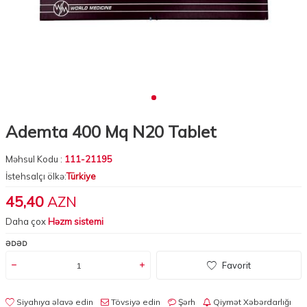
Ademta 400 Mq N20 Tablet
Məhsul Kodu :
111-21195
İstehsalçı ölkə:
Türkiye
45,40
AZN
Daha çox
Həzm sistemi
ƏDƏD
Favorit
Siyahıya əlavə edin
Tövsiyə edin
Şərh
Qiymət Xəbərdarlığı