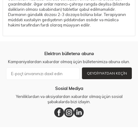
çıxarılmalıdır. Əgər onlar narıncı-çəhrayı rəngdə deyilsə (blisterdə
dəliklərin olması səbəbindən) tabletlər qəbul edilməməlidir.
Dərmanın gündəlik dozası 2-3 dozaya bölünə bilər. Terapiyanın
müddəti xəstəliyin gedişatının şiddətindən asılıdır və müalicə
həkimi tərəfindən fərdi olaraq müəyyən edilir.
Elektron bülletenə abunə
Kampaniyalardan xəbərdar olmaq üçün bülletenimizə abunə olun.
QEYDIYYATDAN KEÇIN
Sosial Mediya
Yeniliklərdən və aksiyalardan xəbərdar olmaq üçün sosial
şəbəkələrdə bizi izləyin.