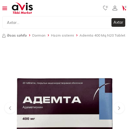
0
0
Axtar
Əsas səhifə
Dərman
Həzm sistemi
Ademta 400 Mq N20 Tablet