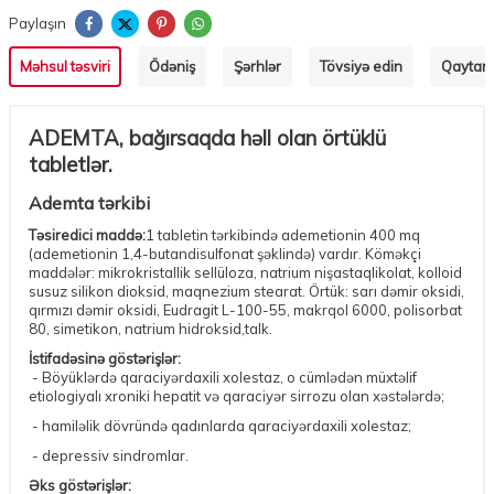
Paylaşın
Məhsul təsviri
Ödəniş
Şərhlər
Tövsiyə edin
Qaytarm
ADEMTA,
bağırsaqda həll olan örtüklü
tabletlər.
Ademta tərkibi
Təsiredici maddə:
1 tabletin tərkibində ademetionin 400 mq
(ademetionin 1,4-butandisulfonat şəklində) vardır. Köməkçi
maddələr: mikrokristallik sellüloza, natrium nişastaqlikolat, kolloid
susuz silikon dioksid, maqnezium stearat. Örtük: sarı dəmir oksidi,
qırmızı dəmir oksidi, Eudragit L-100-55, makrqol 6000, polisorbat
80, simetikon, natrium hidroksid,talk.
İstifadəsinə göstərişlər:
- Böyüklərdə qaraciyərdaxili xolestaz, o cümlədən müxtəlif
etiologiyalı xroniki hepatit və qaraciyər sirrozu olan xəstələrdə;
- hamiləlik dövründə qadınlarda qaraciyərdaxili xolestaz;
- depressiv sindromlar.
Əks göstərişlər: