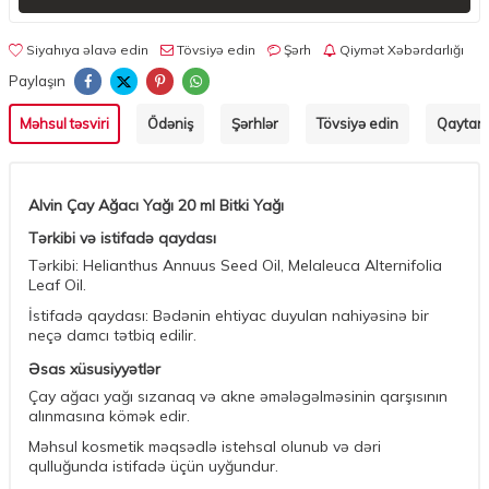
Siyahıya əlavə edin
Tövsiyə edin
Şərh
Qiymət Xəbərdarlığı
Paylaşın
Məhsul təsviri
Ödəniş
Şərhlər
Tövsiyə edin
Qaytarm
Alvin Çay Ağacı Yağı 20 ml Bitki Yağı
Tərkibi və istifadə qaydası
Tərkibi: Helianthus Annuus Seed Oil, Melaleuca Alternifolia
Leaf Oil.
İstifadə qaydası: Bədənin ehtiyac duyulan nahiyəsinə bir
neçə damcı tətbiq edilir.
Əsas xüsusiyyətlər
Çay ağacı yağı sızanaq və akne əmələgəlməsinin qarşısının
alınmasına kömək edir.
Məhsul kosmetik məqsədlə istehsal olunub və dəri
qulluğunda istifadə üçün uyğundur.