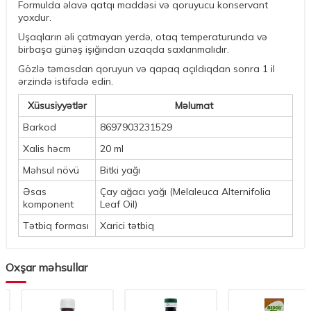
Formulda əlavə qatqı maddəsi və qoruyucu konservant
yoxdur.
Uşaqların əli çatmayan yerdə, otaq temperaturunda və
birbaşa günəş işığından uzaqda saxlanmalıdır.
Gözlə təmasdan qoruyun və qapaq açıldıqdan sonra 1 il
ərzində istifadə edin.
Xüsusiyyətlər
Məlumat
Barkod
8697903231529
Xalis həcm
20 ml
Məhsul növü
Bitki yağı
Əsas
Çay ağacı yağı (Melaleuca Alternifolia
komponent
Leaf Oil)
Tətbiq forması
Xarici tətbiq
Oxşar məhsullar