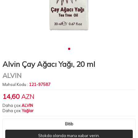
Alvin Çay Ağacı Yağı, 20 ml
ALVIN
Məhsul Kodu :
121-97587
14,60
AZN
Daha çox
ALVIN
Daha çox
Yağlar
Bitib
Stokda olanda mənə xəbər verin.