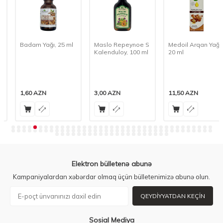
Badam Yağı, 25 ml
Maslo Repeynoe S
Medoil Arqan Yağı,
Kalenduloy, 100 ml
20 ml
1,60
AZN
3,00
AZN
11,50
AZN
Elektron bülletenə abunə
Kampaniyalardan xəbərdar olmaq üçün bülletenimizə abunə olun.
QEYDIYYATDAN KEÇIN
Sosial Mediya