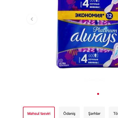
Məhsul təsviri
Ödəniş
Şərhlər
Tö