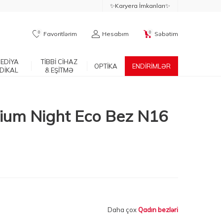
✨Karyera İmkanları✨
0
0
Favoritlərim
Hesabım
Səbətim
EDİYA
TİBBİ CİHAZ
OPTİKA
ENDİRİMLƏR
DİKAL
& EŞİTMƏ
nium Night Eco Bez N16
Daha çox
Qadın bezləri