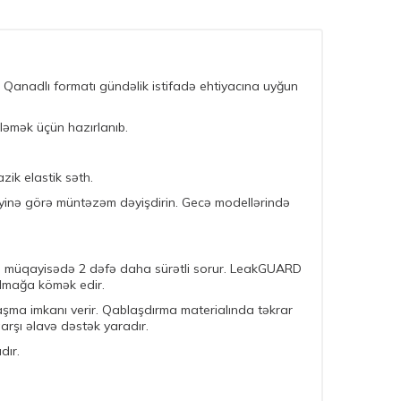
. Qanadlı formatı gündəlik istifadə ehtiyacına uyğun
ləmək üçün hazırlanıb.
ik elastik səth.
vliyinə görə müntəzəm dəyişdirin. Gecə modellərində
 ilə müqayisədə 2 dəfə daha sürətli sorur. LeakGUARD
almağa kömək edir.
laşma imkanı verir. Qablaşdırma materialında təkrar
rşı əlavə dəstək yaradır.
dır.