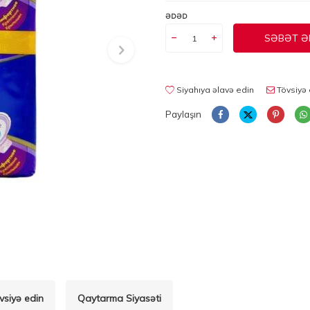
ƏDƏD
SƏBƏT Ə
Siyahıya əlavə edin
Tövsiyə 
Paylaşın
vsiyə edin
Qaytarma Siyasəti