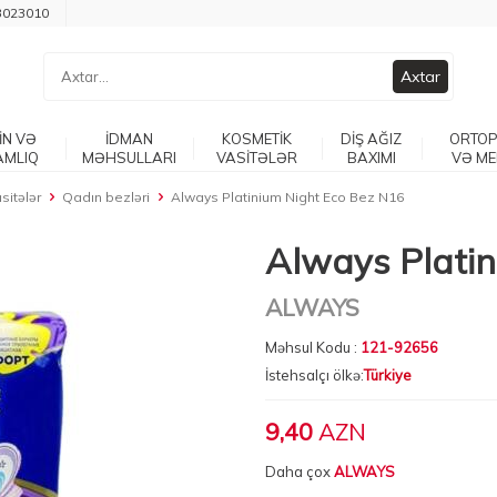
3023010
Axtar
İN VƏ
İDMAN
KOSMETİK
DİŞ AĞIZ
ORTOP
AMLIQ
MƏHSULLARI
VASİTƏLƏR
BAXIMI
VƏ ME
sitələr
Qadın bezləri
Always Platinium Night Eco Bez N16
Always Plati
ALWAYS
Məhsul Kodu :
121-92656
İstehsalçı ölkə:
Türkiye
9,40
AZN
Daha çox
ALWAYS