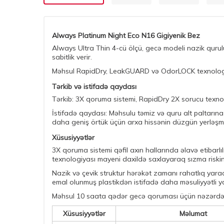
Always Platinum Night Eco N16 Gigiyenik Bez
Always Ultra Thin 4-cü ölçü, gecə modeli nazik qurul
sabitlik verir.
Məhsul RapidDry, LeakGUARD və OdorLOCK texnologiyal
Tərkib və istifadə qaydası
Tərkib: 3X qoruma sistemi, RapidDry 2X sorucu texno
İstifadə qaydası: Məhsulu təmiz və quru alt paltarına
daha geniş örtük üçün arxa hissənin düzgün yerləşm
Xüsusiyyətlər
3X qoruma sistemi qəfil axın hallarında əlavə etibar
texnologiyası mayeni daxildə saxlayaraq sızma riski
Nazik və çevik struktur hərəkət zamanı rahatlıq yara
emal olunmuş plastikdən istifadə daha məsuliyyətli 
Məhsul 10 saata qədər gecə qoruması üçün nəzərdə tu
Xüsusiyyətlər
Məlumat