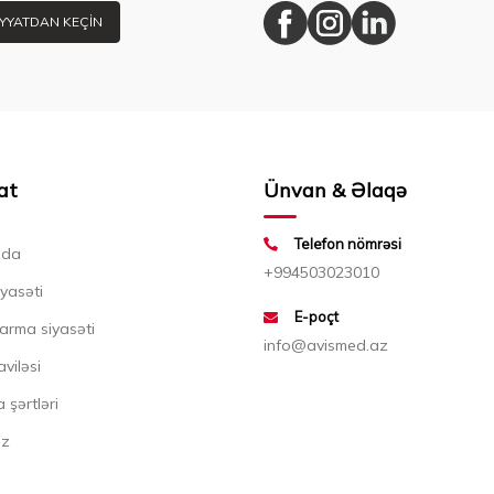
YYATDAN KEÇIN
at
Ünvan & Əlaqə
Telefon nömrəsi
zda
+994503023010
iyasəti
E-poçt
arma siyasəti
info@avismed.az
aviləsi
 şərtləri
ız