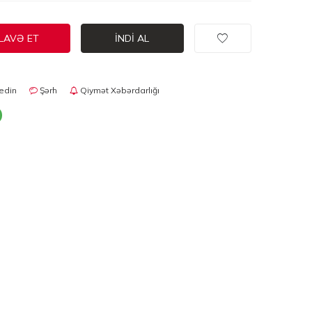
LAVƏ ET
İNDI AL
edin
Şərh
Qiymət Xəbərdarlığı