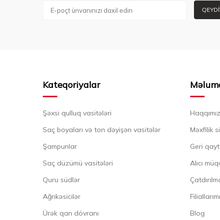
QEYDI
Kateqoriyalar
Məlum
Şəxsi qulluq vasitələri
Haqqımı
Saç boyaları və ton dəyişən vasitələr
Məxfilik s
Şampunlar
Geri qayt
Saç düzümü vasitələri
Alıcı müq
Quru südlər
Çatdırılma
Ağrıkəsicilər
Filiallarım
Ürək qan dövranı
Blog