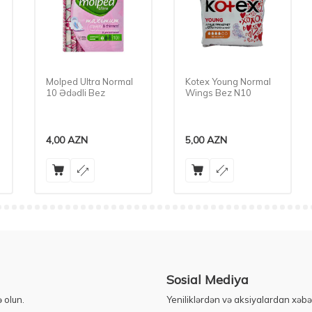
Molped Ultra Normal
Kotex Young Normal
10 Ədədli Bez
Wings Bez N10
4,00
AZN
5,00
AZN
Sosial Mediya
 olun.
Yeniliklərdən və aksiyalardan xəbə