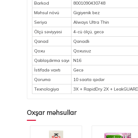
Barkod
8001090430748
Məhsul növü
Gigiyenik bez
Seriya
Always Ultra Thin
Ölçü səviyyəsi
4-cü ölçü, gecə
Qanad
Qanadlı
Qoxu
Qoxusuz
Qablaşdırma sayı
N16
İstifadə vaxtı
Gecə
Qoruma
10 saata qədər
Texnologiya
3X + RapidDry 2X + LeakGUAR
Oxşar məhsullar