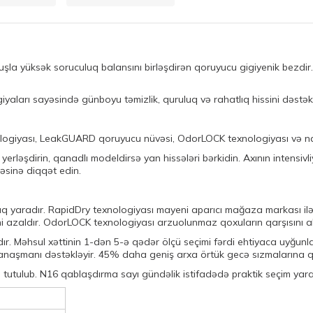
uşla yüksək soruculuq balansını birləşdirən qoruyucu gigiyenik bezdir
arı sayəsində günboyu təmizlik, quruluq və rahatlıq hissini dəstək
logiyası, LeakGUARD qoruyucu nüvəsi, OdorLOCK texnologiyası və naz
 yerləşdirin, qanadlı modeldirsə yan hissələri bərkidin. Axının intensi
əsinə diqqət edin.
lılıq yaradır. RapidDry texnologiyası mayeni aparıcı mağaza markası
ni azaldır. OdorLOCK texnologiyası arzuolunmaz qoxuların qarşısını 
dır. Məhsul xəttinin 1-dən 5-ə qədər ölçü seçimi fərdi ehtiyaca uyğun
yanaşmanı dəstəkləyir. 45% daha geniş arxa örtük gecə sızmalarına qa
tulub. N16 qablaşdırma sayı gündəlik istifadədə praktik seçim yara