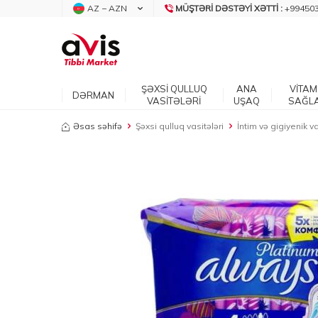
AZ − AZN
MÜŞTƏRI DƏSTƏYI XƏTTI :
+99450
ŞƏXSİ QULLUQ
ANA
VİTAM
DƏRMAN
VASİTƏLƏRİ
UŞAQ
SAĞL
Əsas səhifə
Şəxsi qulluq vasitələri
İntim və gigiyenik va