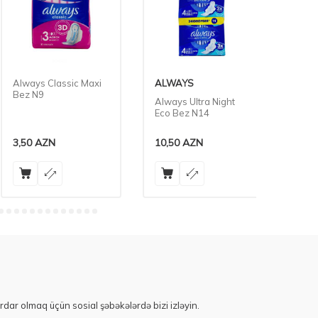
Always Classic Maxi
ALWAYS
ALWA
Bez N9
Always Ultra Night
Always
Eco Bez N14
Bez N
3,50
AZN
10,50
AZN
5,60
A
rdar olmaq üçün sosial şəbəkələrdə bizi izləyin.