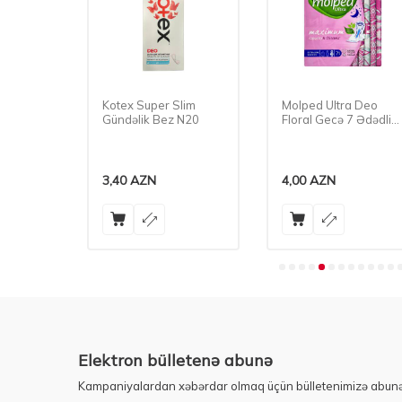
resh
Kotex Super Slim
Molped Ultra Deo
Gündəlik Bez N20
Floral Gecə 7 Ədədli
Bez
3,40
AZN
4,00
AZN
Elektron bülletenə abunə
Kampaniyalardan xəbərdar olmaq üçün bülletenimizə abunə