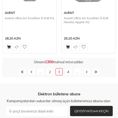
AVENT
AVENT
Avent Ultra Air Soother 0-6 M N1
Avent Ultra Air Soother 0-6 M
Neutra Apple N2
18,20
AZN
25,20
AZN
Ümumi
1300
məhsul mövcuddur.
…
2
3
4
…
Elektron bülletenə abunə
Kampaniyalardan xəbərdar olmaq üçün bülletenimizə abunə olun.
QEYDIYYATDAN KEÇIN