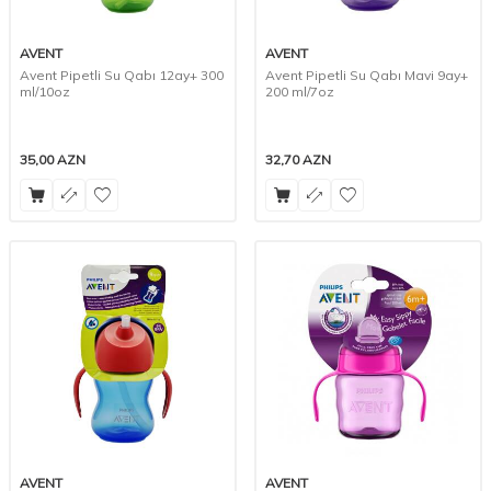
AVENT
AVENT
Avent Pipetli Su Qabı 12ay+ 300
Avent Pipetli Su Qabı Mavi 9ay+
ml/10oz
200 ml/7oz
35,00
AZN
32,70
AZN
AVENT
AVENT