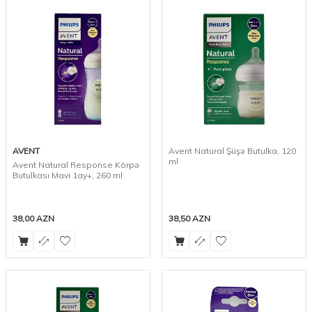
AVENT
Avent Natural Şüşə Butulka, 120
ml
Avent Natural Response Körpə
Butulkası Mavi 1ay+, 260 ml
38,00
AZN
38,50
AZN