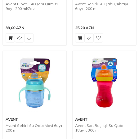
Avent Pipetli Su Qabı Qırmızı
Avent Sehirli Su Qabı Çəhrayı
9ay+ 200 ml/7oz
6ay+, 200 ml
33,00
AZN
25,20
AZN
AVENT
AVENT
Avent Sehirli Su Qabı Mavi 6ay+,
Avent Sərt Başlıqlı Su Qabı
200 ml
18ay+, 300 ml