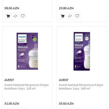
38,00
AZN
23,80
AZN
AVENT
AVENT
Avent Natural Response Körpə
Avent Natural Response Körpə
Butulkası 0ay+, 125 ml
Butulkası 1ay+, 260 ml
31,00
AZN
33,50
AZN