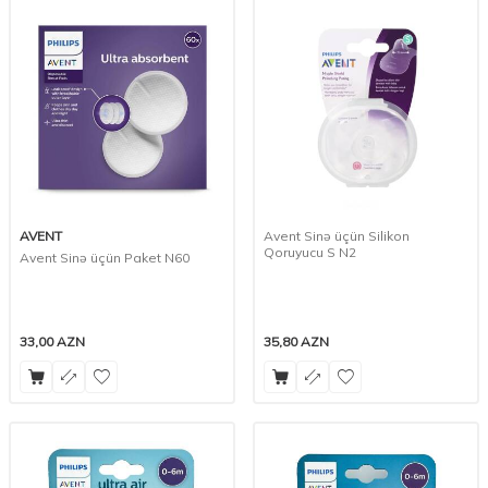
AVENT
Avent Sinə üçün Silikon
Qoruyucu S N2
Avent Sinə üçün Paket N60
33,00
AZN
35,80
AZN