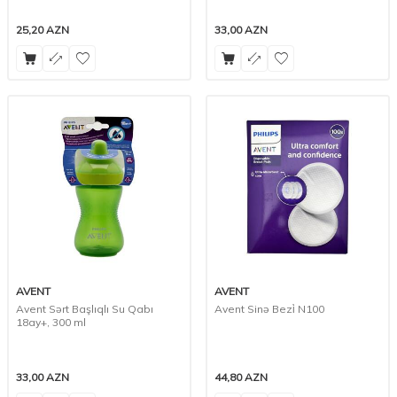
25,20
AZN
33,00
AZN
AVENT
AVENT
Avent Sərt Başlıqlı Su Qabı
Avent Sinə Bezi̇ N100
18ay+, 300 ml
33,00
AZN
44,80
AZN