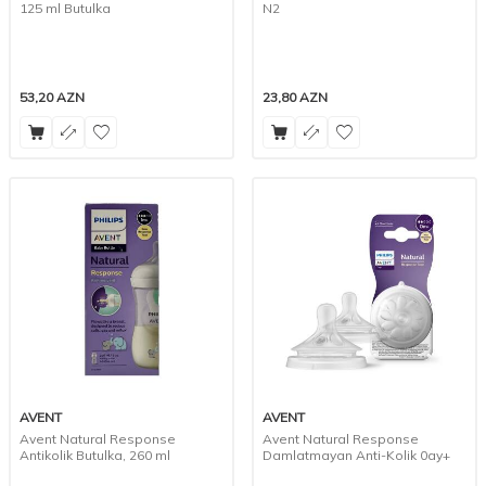
125 ml Butulka
N2
53,20
AZN
23,80
AZN
AVENT
AVENT
Avent Natural Response
Avent Natural Response
Antikolik Butulka, 260 ml
Damlatmayan Anti-Kolik 0ay+