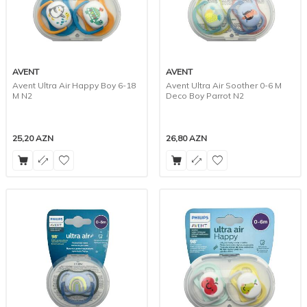
AVENT
AVENT
Avent Ultra Air Happy Boy 6-18
Avent Ultra Air Soother 0-6 M
M N2
Deco Boy Parrot N2
25,20
AZN
26,80
AZN