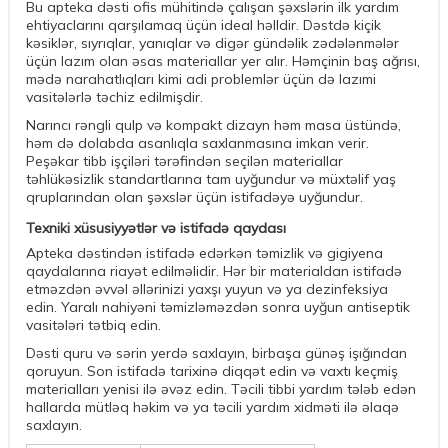
Bu apteka dəsti ofis mühitində çalışan şəxslərin ilk yardım
ehtiyaclarını qarşılamaq üçün ideal həlldir. Dəstdə kiçik
kəsiklər, sıyrıqlar, yanıqlar və digər gündəlik zədələnmələr
üçün lazım olan əsas materiallar yer alır. Həmçinin baş ağrısı,
mədə narahatlıqları kimi adi problemlər üçün də lazımi
vasitələrlə təchiz edilmişdir.
Narıncı rəngli qulp və kompakt dizayn həm masa üstündə,
həm də dolabda asanlıqla saxlanmasına imkan verir.
Peşəkar tibb işçiləri tərəfindən seçilən materiallar
təhlükəsizlik standartlarına tam uyğundur və müxtəlif yaş
qruplarından olan şəxslər üçün istifadəyə uyğundur.
Texniki xüsusiyyətlər və istifadə qaydası
Apteka dəstindən istifadə edərkən təmizlik və gigiyena
qaydalarına riayət edilməlidir. Hər bir materialdan istifadə
etməzdən əvvəl əllərinizi yaxşı yuyun və ya dezinfeksiya
edin. Yaralı nahiyəni təmizləməzdən sonra uyğun antiseptik
vasitələri tətbiq edin.
Dəsti quru və sərin yerdə saxlayın, birbaşa günəş işığından
qoruyun. Son istifadə tarixinə diqqət edin və vaxtı keçmiş
materialları yenisi ilə əvəz edin. Təcili tibbi yardım tələb edən
hallarda mütləq həkim və ya təcili yardım xidməti ilə əlaqə
saxlayın.