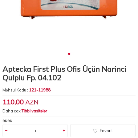
Aptecka First Plus Ofis Üçün Narinci
Qulplu Fp. 04.102
Məhsul Kodu :
121-11988
110,00
AZN
Daha çox
Tibbi vasitələr
ƏDƏD
Favorit