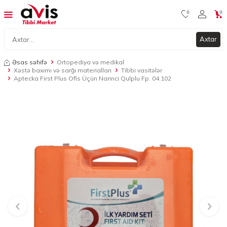
0
0
Axtar
Əsas səhifə
Ortopediya və medikal
Xəstə baxımı və sarğı materialları
Tibbi vasitələr
Aptecka First Plus Ofis Üçün Narinci Qulplu Fp. 04.102