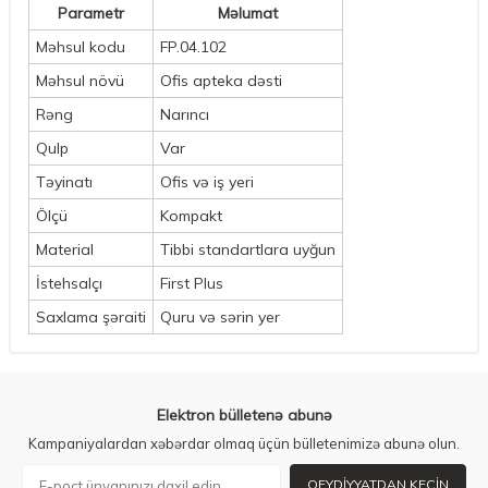
Parametr
Məlumat
Məhsul kodu
FP.04.102
Məhsul növü
Ofis apteka dəsti
Rəng
Narıncı
Qulp
Var
Təyinatı
Ofis və iş yeri
Ölçü
Kompakt
Material
Tibbi standartlara uyğun
İstehsalçı
First Plus
Saxlama şəraiti
Quru və sərin yer
Elektron bülletenə abunə
Kampaniyalardan xəbərdar olmaq üçün bülletenimizə abunə olun.
QEYDIYYATDAN KEÇIN