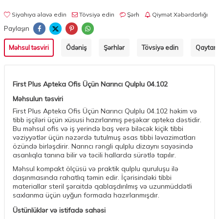
Siyahıya əlavə edin
Tövsiyə edin
Şərh
Qiymət Xəbərdarlığı
Paylaşın
Məhsul təsviri
Ödəniş
Şərhlər
Tövsiyə edin
Qaytarm
First Plus Apteka Ofis Üçün Narıncı Qulplu 04.102
Məhsulun təsviri
First Plus Apteka Ofis Üçün Narıncı Qulplu 04.102 həkim və
tibb işçiləri üçün xüsusi hazırlanmış peşəkar apteka dəstidir.
Bu məhsul ofis və iş yerində baş verə biləcək kiçik tibbi
vəziyyətlər üçün nəzərdə tutulmuş əsas tibbi ləvazimatları
özündə birləşdirir. Narıncı rəngli qulplu dizaynı sayəsində
asanlıqla tanına bilir və təcili hallarda sürətlə tapılır.
Məhsul kompakt ölçüsü və praktik qulplu quruluşu ilə
daşınmasında rahatlıq təmin edir. İçərisindəki tibbi
materiallar steril şəraitdə qablaşdırılmış və uzunmüddətli
saxlanma üçün uyğun formada hazırlanmışdır.
Üstünlüklər və istifadə sahəsi