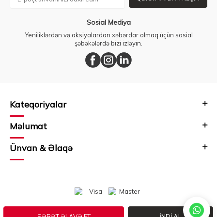
Sosial Mediya
Yeniliklərdən və aksiyalardan xəbərdar olmaq üçün sosial
şəbəkələrdə bizi izləyin.
Kateqoriyalar
Məlumat
Ünvan & Əlaqə
SƏBƏT ƏLAVƏ ET
İNDI AL