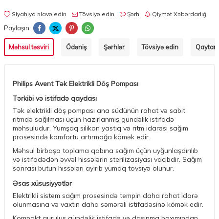
Siyahıya əlavə edin
Tövsiyə edin
Şərh
Qiymət Xəbərdarlığı
Paylaşın
Məhsul təsviri
Ödəniş
Şərhlər
Tövsiyə edin
Qaytarm
Philips Avent Tək Elektrikli Döş Pompası
Tərkibi və istifadə qaydası
Tək elektrikli döş pompası ana südünün rahat və sabit
ritmdə sağılması üçün hazırlanmış gündəlik istifadə
məhsuludur. Yumşaq silikon yastıq və ritm idarəsi sağım
prosesində komfortu artırmağa kömək edir.
Məhsul birbaşa toplama qabına sağım üçün uyğunlaşdırılıb
və istifadədən əvvəl hissələrin sterilizasiyası vacibdir. Sağım
sonrası bütün hissələri ayırıb yumaq tövsiyə olunur.
Əsas xüsusiyyətlər
Elektrikli sistem sağım prosesində tempin daha rahat idarə
olunmasına və vaxtın daha səmərəli istifadəsinə kömək edir.
Kompakt quruluş gündəlik istifadə və daşınma baxımından