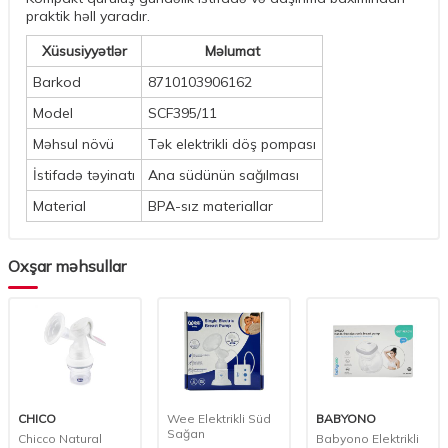
praktik həll yaradır.
Xüsusiyyətlər
Məlumat
Barkod
8710103906162
Model
SCF395/11
Məhsul növü
Tək elektrikli döş pompası
İstifadə təyinatı
Ana südünün sağılması
Material
BPA-sız materiallar
Oxşar məhsullar
CHICO
Wee Elektrikli Süd
BABYONO
Sağan
Chicco Natural
Babyono Elektrikli