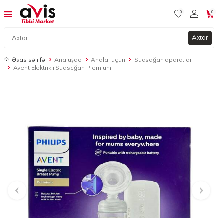
0
0
Axtar
Əsas səhifə
Ana uşaq
Analar üçün
Südsağan aparatlar
Avent Elektrikli Südsağan Premium