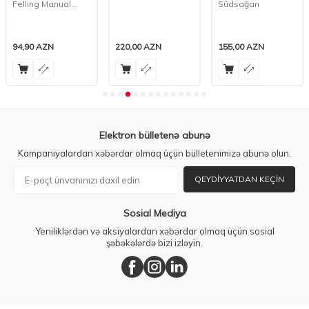
Felling Manual
Südsağan
Südsağan Pompa
94,90
AZN
220,00
AZN
155,00
AZN
Elektron bülletenə abunə
Kampaniyalardan xəbərdar olmaq üçün bülletenimizə abunə olun.
QEYDIYYATDAN KEÇIN
Sosial Mediya
Yeniliklərdən və aksiyalardan xəbərdar olmaq üçün sosial
şəbəkələrdə bizi izləyin.