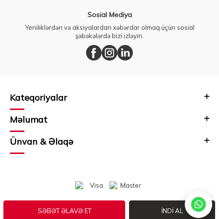
Sosial Mediya
Yeniliklərdən və aksiyalardan xəbərdar olmaq üçün sosial
şəbəkələrdə bizi izləyin.
Kateqoriyalar
Məlumat
Ünvan & Əlaqə
SƏBƏT ƏLAVƏ ET
İNDI AL
Prepared by
T
-Soft
E-Commerce
.