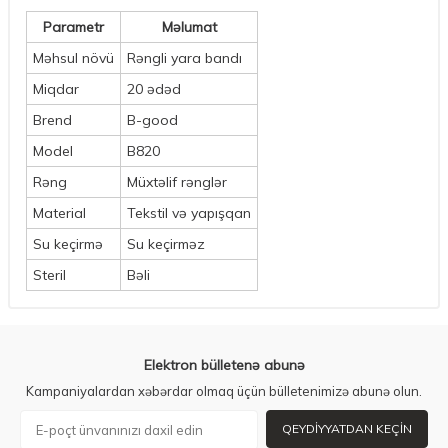
Parametr
Məlumat
Məhsul növü
Rəngli yara bandı
Miqdar
20 ədəd
Brend
B-good
Model
B820
Rəng
Müxtəlif rənglər
Material
Tekstil və yapışqan
Su keçirmə
Su keçirməz
Steril
Bəli
Elektron bülletenə abunə
Kampaniyalardan xəbərdar olmaq üçün bülletenimizə abunə olun.
QEYDIYYATDAN KEÇIN