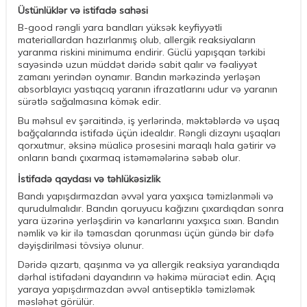
Üstünlüklər və istifadə sahəsi
B-good rəngli yara bandları yüksək keyfiyyətli
materiallardan hazırlanmış olub, allergik reaksiyaların
yaranma riskini minimuma endirir. Güclü yapışqan tərkibi
sayəsində uzun müddət dəridə sabit qalır və fəaliyyət
zamanı yerindən oynamır. Bandın mərkəzində yerləşən
absorblayıcı yastıqcıq yaranın ifrazatlarını udur və yaranın
sürətlə sağalmasına kömək edir.
Bu məhsul ev şəraitində, iş yerlərində, məktəblərdə və uşaq
bağçalarında istifadə üçün idealdır. Rəngli dizaynı uşaqları
qorxutmur, əksinə müalicə prosesini maraqlı hala gətirir və
onların bandı çıxarmaq istəməmələrinə səbəb olur.
İstifadə qaydası və təhlükəsizlik
Bandı yapışdırmazdan əvvəl yara yaxşıca təmizlənməli və
qurudulmalıdır. Bandın qoruyucu kağızını çıxardıqdan sonra
yara üzərinə yerləşdirin və kənarlarını yaxşıca sıxın. Bandın
nəmlik və kir ilə təmasdan qorunması üçün gündə bir dəfə
dəyişdirilməsi tövsiyə olunur.
Dəridə qızartı, qaşınma və ya allergik reaksiya yarandıqda
dərhal istifadəni dayandırın və həkimə müraciət edin. Açıq
yaraya yapışdırmazdan əvvəl antiseptiklə təmizləmək
məsləhət görülür.