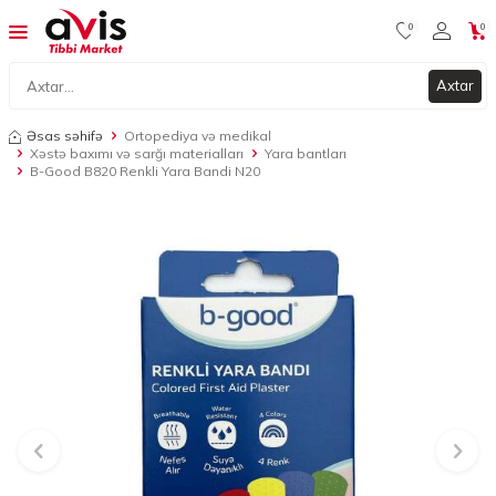
0
0
Axtar
Əsas səhifə
Ortopediya və medikal
Xəstə baxımı və sarğı materialları
Yara bantları
B-Good B820 Renkli Yara Bandi N20