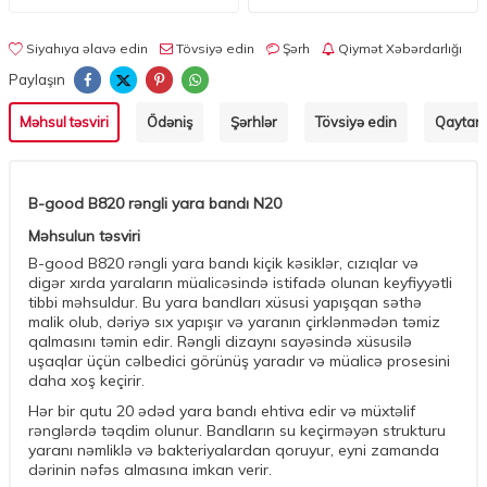
Siyahıya əlavə edin
Tövsiyə edin
Şərh
Qiymət Xəbərdarlığı
Paylaşın
Məhsul təsviri
Ödəniş
Şərhlər
Tövsiyə edin
Qaytarm
B-good B820 rəngli yara bandı N20
Məhsulun təsviri
B-good B820 rəngli yara bandı kiçik kəsiklər, cızıqlar və
digər xırda yaraların müalicəsində istifadə olunan keyfiyyətli
tibbi məhsuldur. Bu yara bandları xüsusi yapışqan səthə
malik olub, dəriyə sıx yapışır və yaranın çirklənmədən təmiz
qalmasını təmin edir. Rəngli dizaynı sayəsində xüsusilə
uşaqlar üçün cəlbedici görünüş yaradır və müalicə prosesini
daha xoş keçirir.
Hər bir qutu 20 ədəd yara bandı ehtiva edir və müxtəlif
rənglərdə təqdim olunur. Bandların su keçirməyən strukturu
yaranı nəmliklə və bakteriyalardan qoruyur, eyni zamanda
dərinin nəfəs almasına imkan verir.