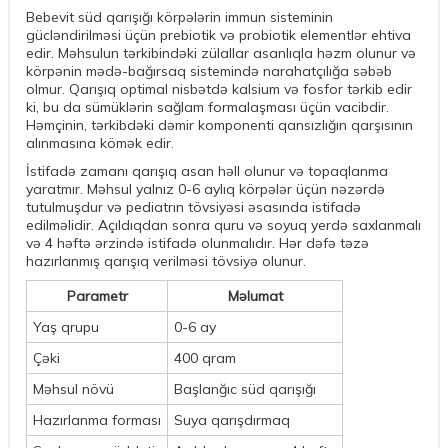
Bebevit süd qarışığı körpələrin immun sisteminin
gücləndirilməsi üçün prebiotik və probiotik elementlər ehtiva
edir. Məhsulun tərkibindəki zülallar asanlıqla həzm olunur və
körpənin mədə-bağırsaq sistemində narahatçılığa səbəb
olmur. Qarışıq optimal nisbətdə kalsium və fosfor tərkib edir
ki, bu da sümüklərin sağlam formalaşması üçün vacibdir.
Həmçinin, tərkibdəki dəmir komponenti qansızlığın qarşısının
alınmasına kömək edir.
İstifadə zamanı qarışıq asan həll olunur və topaqlanma
yaratmır. Məhsul yalnız 0-6 aylıq körpələr üçün nəzərdə
tutulmuşdur və pediatrın tövsiyəsi əsasında istifadə
edilməlidir. Açıldıqdan sonra quru və soyuq yerdə saxlanmalı
və 4 həftə ərzində istifadə olunmalıdır. Hər dəfə təzə
hazırlanmış qarışıq verilməsi tövsiyə olunur.
Parametr
Məlumat
Yaş qrupu
0-6 ay
Çəki
400 qram
Məhsul növü
Başlanğıc süd qarışığı
Hazırlanma forması
Suya qarışdırmaq