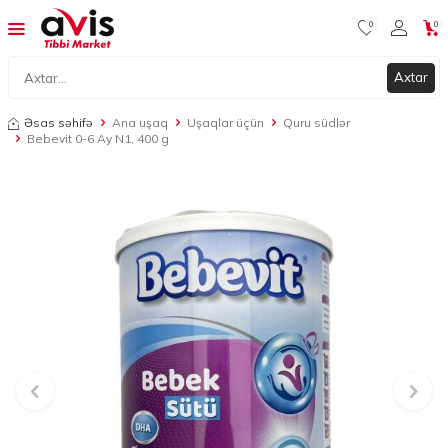
0
0
Axtar
Əsas səhifə
Ana uşaq
Uşaqlar üçün
Quru südlər
Bebevit 0-6 Ay N1, 400 g