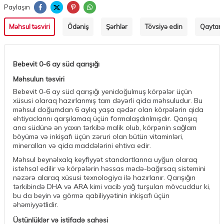
Paylaşın
Məhsul təsviri
Ödəniş
Şərhlər
Tövsiyə edin
Qaytarm
Bebevit 0-6 ay süd qarışığı
Məhsulun təsviri
Bebevit 0-6 ay süd qarışığı yenidoğulmuş körpələr üçün
xüsusi olaraq hazırlanmış tam dəyərli qida məhsuludur. Bu
məhsul doğumdan 6 aylıq yaşa qədər olan körpələrin qida
ehtiyaclarını qarşılamaq üçün formalaşdırılmışdır. Qarışıq
ana südünə ən yaxın tərkibə malik olub, körpənin sağlam
böyümə və inkişafı üçün zəruri olan bütün vitaminləri,
mineralları və qida maddələrini ehtiva edir.
Məhsul beynəlxalq keyfiyyət standartlarına uyğun olaraq
istehsal edilir və körpələrin həssas mədə-bağırsaq sistemini
nəzərə alaraq xüsusi texnologiya ilə hazırlanır. Qarışığın
tərkibində DHA və ARA kimi vacib yağ turşuları mövcuddur ki,
bu da beyin və görmə qabiliyyətinin inkişafı üçün
əhəmiyyətlidir.
Üstünlüklər və istifadə sahəsi