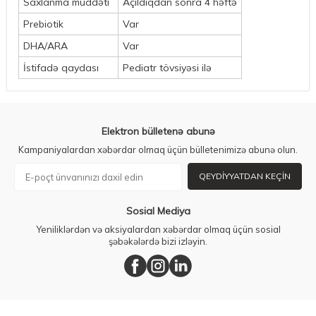
Saxlanma müddəti
Açıldıqdan sonra 4 həftə
Prebiotik
Var
DHA/ARA
Var
İstifadə qaydası
Pediatr tövsiyəsi ilə
Elektron bülletenə abunə
Kampaniyalardan xəbərdar olmaq üçün bülletenimizə abunə olun.
QEYDIYYATDAN KEÇIN
Sosial Mediya
Yeniliklərdən və aksiyalardan xəbərdar olmaq üçün sosial
şəbəkələrdə bizi izləyin.