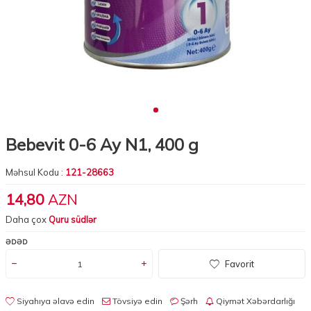
Bebevit 0-6 Ay N1, 400 g
Məhsul Kodu :
121-28663
14,80
AZN
Daha çox
Quru südlər
ƏDƏD
Favorit
Siyahıya əlavə edin
Tövsiyə edin
Şərh
Qiymət Xəbərdarlığı