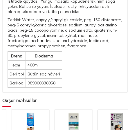
İstifadə qaydası: Yüngül masajla köpüklənərək nəm saça
çəkin. Bol su ilə yuyun. İstifadə Tezliyi: Ehtiyacdan asılı
olaraq təkrarlana və tətbiq oluna bilər.
Tərkibi: Water, caprylyl/capryl glucoside, peg-150 distearate,
peg-6 caprylic/capric glycerides, sodium lauroyl oat amino
acids, peg-15 cocopolyamine, disodium edta, quaternium-
80, propylene glycol, mannitol, xylitol, rhamnose,
fructooligosaccharides, sodium hydroxide, lactic acid,
methylparaben, propylparaben, fragrance.
Brend
Bioderma
Həcm
400ml
Dəri tipi
Bütün saç növləri
Barkod
989000338958
Oxşar məhsullar