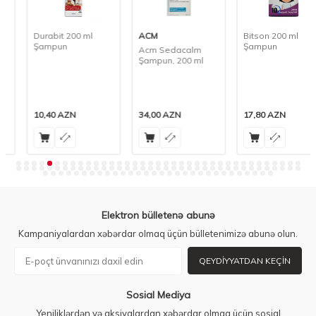
Durabit 200 ml
ACM
Bitson 200 ml
Şampun
Şampun
Acm Sedacalm
Şampun, 200 ml
10,40
AZN
34,00
AZN
17,80
AZN
Elektron bülletenə abunə
Kampaniyalardan xəbərdar olmaq üçün bülletenimizə abunə olun.
QEYDIYYATDAN KEÇIN
Sosial Mediya
Yeniliklərdən və aksiyalardan xəbərdar olmaq üçün sosial