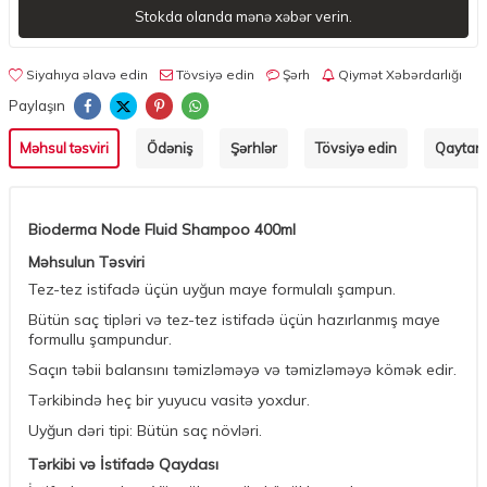
Stokda olanda mənə xəbər verin.
Siyahıya əlavə edin
Tövsiyə edin
Şərh
Qiymət Xəbərdarlığı
Paylaşın
Məhsul təsviri
Ödəniş
Şərhlər
Tövsiyə edin
Qaytarm
Bioderma Node Fluid Shampoo 400ml
Məhsulun Təsviri
Tez-tez istifadə üçün uyğun maye formulalı şampun.
Bütün saç tipləri və tez-tez istifadə üçün hazırlanmış maye
formullu şampundur.
Saçın təbii balansını təmizləməyə və təmizləməyə kömək edir.
Tərkibində heç bir yuyucu vasitə yoxdur.
Uyğun dəri tipi: Bütün saç növləri.
Tərkibi və İstifadə Qaydası