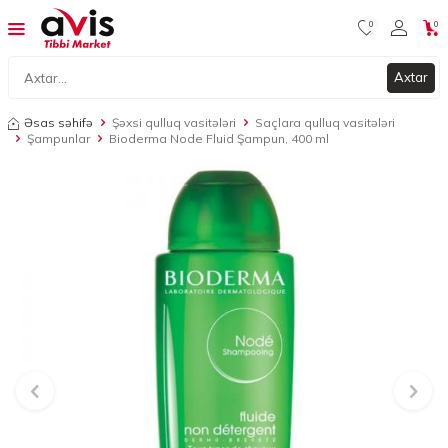
0
0
Axtar
Əsas səhifə
Şəxsi qulluq vasitələri
Saçlara qulluq vasitələri
Şampunlar
Bioderma Node Fluid Şampun, 400 ml