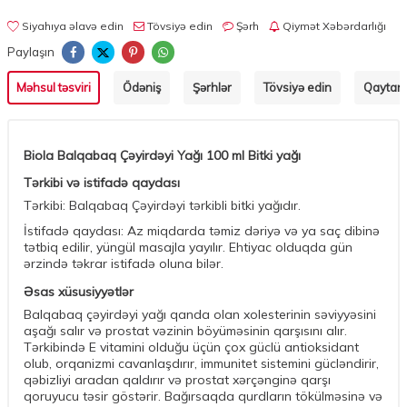
Siyahıya əlavə edin
Tövsiyə edin
Şərh
Qiymət Xəbərdarlığı
Paylaşın
Məhsul təsviri
Ödəniş
Şərhlər
Tövsiyə edin
Qaytarm
Biola Balqabaq Çəyirdəyi Yağı 100 ml Bitki yağı
Tərkibi və istifadə qaydası
Tərkibi: Balqabaq Çəyirdəyi tərkibli bitki yağıdır.
İstifadə qaydası: Az miqdarda təmiz dəriyə və ya saç dibinə
tətbiq edilir, yüngül masajla yayılır. Ehtiyac olduqda gün
ərzində təkrar istifadə oluna bilər.
Əsas xüsusiyyətlər
Balqabaq çəyirdəyi yağı qanda olan xolesterinin səviyyəsini
aşağı salır və prostat vəzinin böyüməsinin qarşısını alır.
Tərkibində E vitamini olduğu üçün çox güclü antioksidant
olub, orqanizmi cavanlaşdırır, immunitet sistemini gücləndirir,
qəbizliyi aradan qaldırır və prostat xərçənginə qarşı
qoruyucu təsir göstərir. Bağırsaqda qurdların tökülməsinə və