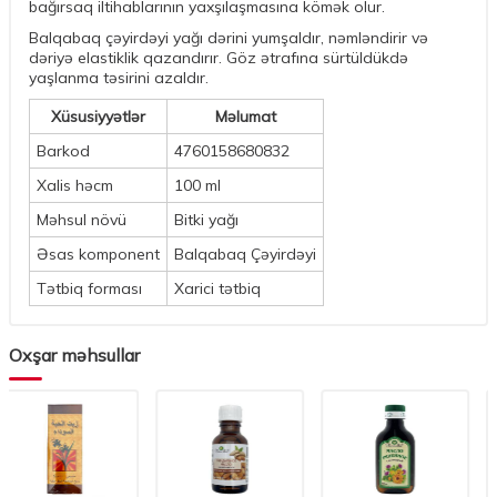
bağırsaq iltihablarının yaxşılaşmasına kömək olur.
Balqabaq çəyirdəyi yağı dərini yumşaldır, nəmləndirir və
dəriyə elastiklik qazandırır. Göz ətrafına sürtüldükdə
yaşlanma təsirini azaldır.
Xüsusiyyətlər
Məlumat
Barkod
4760158680832
Xalis həcm
100 ml
Məhsul növü
Bitki yağı
Əsas komponent
Balqabaq Çəyirdəyi
Tətbiq forması
Xarici tətbiq
Oxşar məhsullar