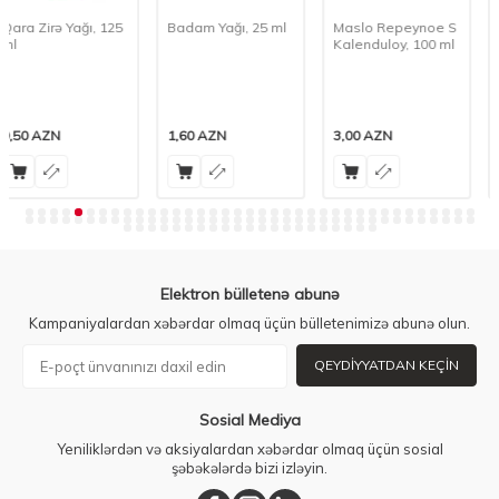
Badam Yağı, 25 ml
Maslo Repeynoe S
Medoil Arqan Yağı,
Kalenduloy, 100 ml
20 ml
1,60
AZN
3,00
AZN
11,50
AZN
Elektron bülletenə abunə
Kampaniyalardan xəbərdar olmaq üçün bülletenimizə abunə olun.
QEYDIYYATDAN KEÇIN
Sosial Mediya
Yeniliklərdən və aksiyalardan xəbərdar olmaq üçün sosial
şəbəkələrdə bizi izləyin.