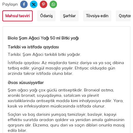
Paylaşın
Məhsul təsviri
Ödəniş
Şərhlər
Tövsiyə edin
Qaytarm
Biola Şam Ağaci Yağı 50 ml Bitki yağı
Tərkibi və istifadə qaydası
Tərkibi: Şam Ağaci tərkibli bitki yağıdır.
İstifadə qaydası: Az miqdarda təmiz dəriyə və ya saç dibinə
tətbiq edilir, yüngül masajla yayılır. Ehtiyac olduqda gün
ərzində təkrar istifadə oluna bilər.
Əsas xüsusiyyətlər
Şam ağacı yağı çox güclü antiseptikdir. Bronxial astma,
xroniki bronxit, soyuqdəymə, sətəlcəm və plevrit
xəstəliklərində antiseptik maddə kimi inhalyasiya edilir. Yara,
kəsik və infeksiyaların müalicəsində istifadə olunur.
Saçları və baş dərisini yumşaq təmizləyir, bəsləyir, kəpəyi
effektiv surətdə aradan qaldırır və yenidən əmələ gəlməsinin
qarşısını alır. Ekzema, quru dəri və saçın dibləri onunla masaj
edilə bilər.