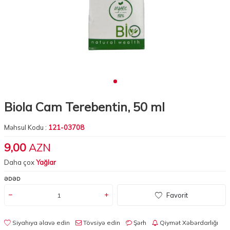
Biola Cam Terebentin, 50 ml
Məhsul Kodu :
121-03708
9,00
AZN
Daha çox
Yağlar
ƏDƏD
Favorit
Siyahıya əlavə edin
Tövsiyə edin
Şərh
Qiymət Xəbərdarlığı