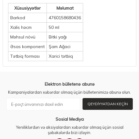
Xüsusiyyətlər
Məlumat
Barkod
4760158680436
Xalis həcm
50 ml
Məhsul növü
Bitki yağı
Əsas komponent
Şam Ağaci
Tətbiq forması
Xarici tətbiq
Elektron bülletenə abunə
Kampaniyalardan xəbərdar olmaq üçün bülletenimizə abunə olun.
QEYDIYYATDAN KEÇIN
Sosial Mediya
Yeniliklərdən və aksiyalardan xəbərdar olmaq üçün sosial
şəbəkələrdə bizi izləyin.