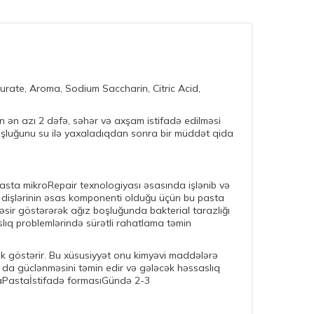
aurate, Aroma, Sodium Saccharin, Citric Acid,
ün ən azı 2 dəfə, səhər və axşam istifadə edilməsi
oşluğunu su ilə yaxaladıqdan sonra bir müddət qida
pasta mikroRepair texnologiyası əsasında işlənib və
nsan dişlərinin əsas komponenti olduğu üçün bu pasta
təsir göstərərək ağız boşluğunda bakterial tarazlığı
aslıq problemlərində sürətli rahatlama təmin
lik göstərir. Bu xüsusiyyət onu kimyəvi maddələrə
a da güclənməsini təmin edir və gələcək həssaslıq
raPastaİstifadə formasıGündə 2-3