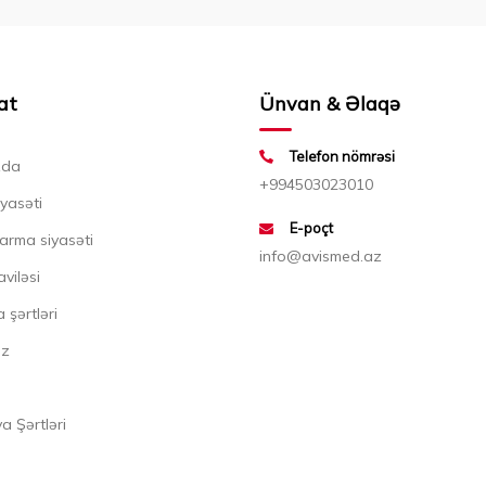
at
Ünvan & Əlaqə
Telefon nömrəsi
zda
+994503023010
iyasəti
E-poçt
arma siyasəti
info@avismed.az
aviləsi
 şərtləri
ız
 Şərtləri