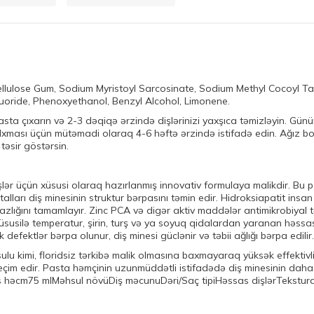
, Cellulose Gum, Sodium Myristoyl Sarcosinate, Sodium Methyl Cocoyl T
oride, Phenoxyethanol, Benzyl Alcohol, Limonene.
pasta çıxarın və 2-3 dəqiqə ərzində dişlərinizi yaxşıca təmizləyin. Gün
lxması üçün mütəmadi olaraq 4-6 həftə ərzində istifadə edin. Ağız b
təsir göstərsin.
şlər üçün xüsusi olaraq hazırlanmış innovativ formulaya malikdir. Bu 
istalları diş minesinin struktur bərpasını təmin edir. Hidroksiapatit i
mazlığını tamamlayır. Zinc PCA və digər aktiv maddələr antimikrobiyal 
sul xüsusilə temperatur, şirin, turş və ya soyuq qidalardan yaranan həss
defektlər bərpa olunur, diş minesi güclənir və təbii ağlığı bərpa edilir.
ulu kimi, floridsiz tərkibə malik olmasına baxmayaraq yüksək effektiv
 seçim edir. Pasta həmçinin uzunmüddətli istifadədə diş minesinin dah
alis həcm75 mlMəhsul növüDiş məcunuDəri/Saç tipiHəssas dişlərTekstu