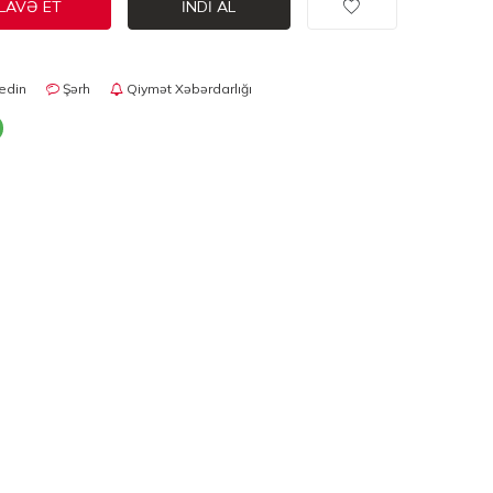
LAVƏ ET
İNDI AL
edin
Şərh
Qiymət Xəbərdarlığı