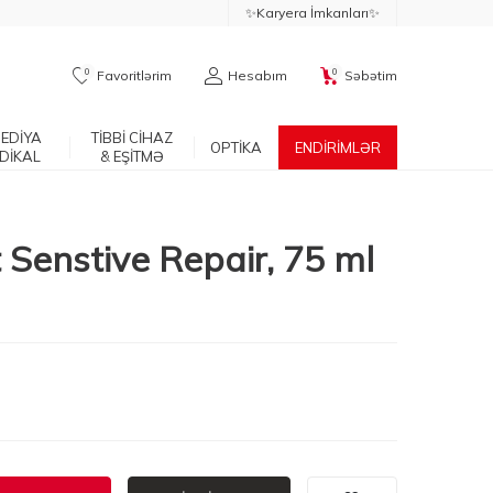
✨Karyera İmkanları✨
0
0
Favoritlərim
Hesabım
Səbətim
EDİYA
TİBBİ CİHAZ
OPTİKA
ENDİRİMLƏR
DİKAL
& EŞİTMƏ
 Senstive Repair, 75 ml