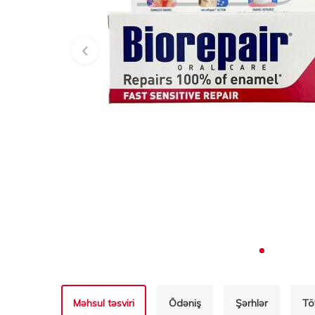
Məhsul təsviri
Ödəniş
Şərhlər
Tö