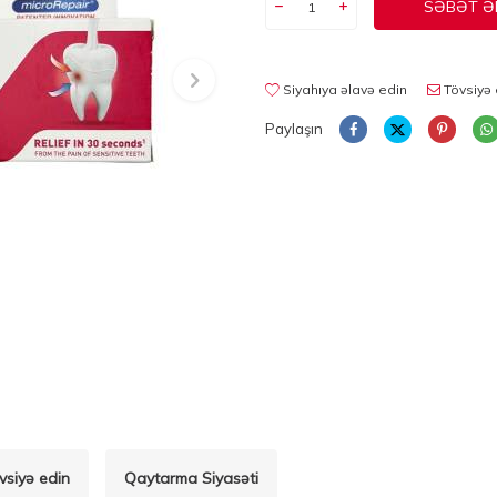
SƏBƏT Ə
Siyahıya əlavə edin
Tövsiyə 
Paylaşın
vsiyə edin
Qaytarma Siyasəti