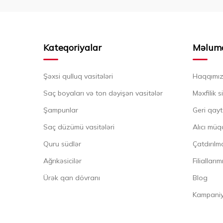
Kateqoriyalar
Məlum
Şəxsi qulluq vasitələri
Haqqımı
Saç boyaları və ton dəyişən vasitələr
Məxfilik s
Şampunlar
Geri qayt
Saç düzümü vasitələri
Alıcı müq
Quru südlər
Çatdırılma
Ağrıkəsicilər
Filiallarım
Ürək qan dövranı
Blog
Kampaniya