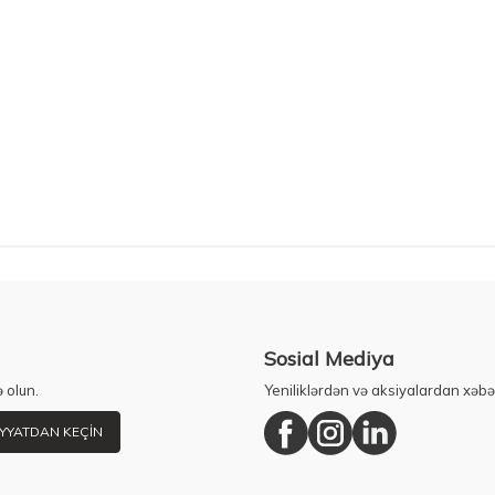
Sosial Mediya
 olun.
Yeniliklərdən və aksiyalardan xəbə
YYATDAN KEÇIN