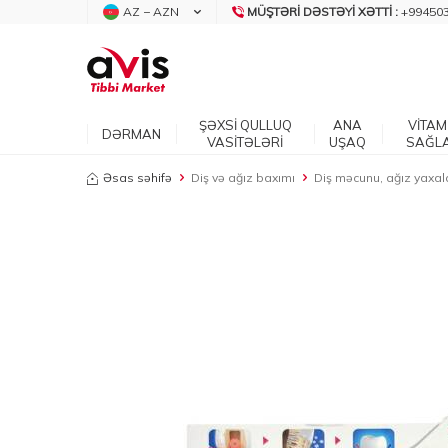
AZ − AZN
MÜŞTƏRI DƏSTƏYI XƏTTI :
+99450
ŞƏXSİ QULLUQ
ANA
VİTAM
DƏRMAN
VASİTƏLƏRİ
UŞAQ
SAĞL
Əsas səhifə
Diş və ağız baxımı
Diş məcunu, ağız yaxala