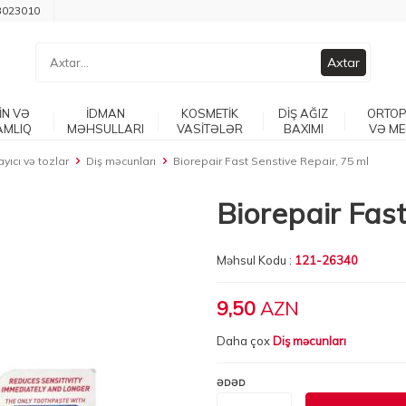
3023010
Axtar
İN VƏ
İDMAN
KOSMETİK
DİŞ AĞIZ
ORTOP
AMLIQ
MƏHSULLARI
VASİTƏLƏR
BAXIMI
VƏ ME
yıcı və tozlar
Diş məcunları
Biorepair Fast Senstive Repair, 75 ml
Biorepair Fast
Məhsul Kodu :
121-26340
9,50
AZN
Daha çox
Diş məcunları
ƏDƏD