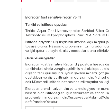
Biorepair fast sensitive repair 75 ml
Tərkibi və istifadə qaydası
Terkibi: Aqua, Zinc Hydroxyapatite, Sorbitol, Silica
Tetrapotassium Pyrophosphate, Zinc PCA, Sodium Flu
İstifadə qaydası: Diş fırçasının üzərinə kiçik miqdar 
tövsiyə olunur. Həssaslıq probleminin tam aradan qa
və içki qəbul etməyin ki, aktiv maddələr daha effektiv 
Əsas xüsusiyyətlər
Biorepair Fast Sensitive Repair diş pastası həssas di
tərkibindəki sinklə zənginləşdirilmiş hidroksiapatit kr
dişlərin təbii quruluşuna uyğun şəkildə mineral çatış
dəstəkləyir və diş əti iltihabının qarşısını alır. Məh
edir.Mütəmadi istifadə nəticəsində mikroçatlar və kiçik 
Biorepair brendi İtalyan elm və texnologiyasının məhs
həssas olan istifadəçilər üçün təhlükəsiz və etibarlı
problemlərinin qarşısını alır.XüsusiyyətlərMəlumatX
dəfəParabenYoxdur