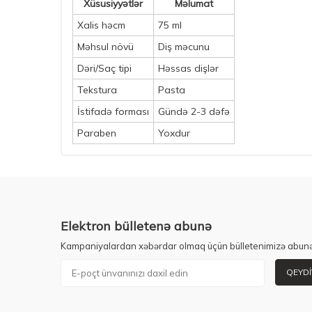
Xüsusiyyətlər
Məlumat
Xalis həcm
75 ml
Məhsul növü
Diş məcunu
Dəri/Saç tipi
Həssas dişlər
Tekstura
Pasta
İstifadə forması
Gündə 2-3 dəfə
Paraben
Yoxdur
Elektron bülletenə abunə
Kampaniyalardan xəbərdar olmaq üçün bülletenimizə abunə
QEYDI