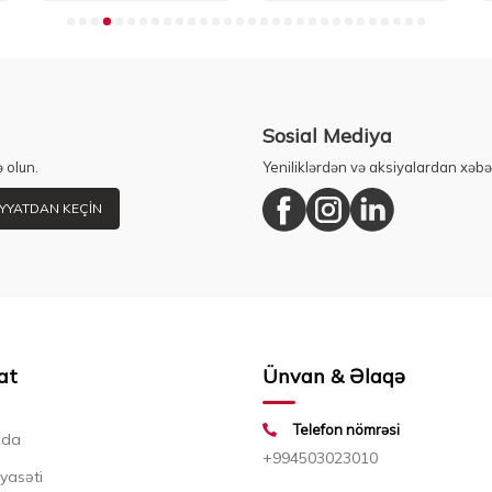
Sosial Mediya
 olun.
Yeniliklərdən və aksiyalardan xəbə
YYATDAN KEÇIN
at
Ünvan & Əlaqə
Telefon nömrəsi
zda
+994503023010
iyasəti