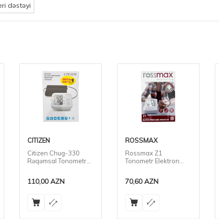
ri dəstəyi
ROSSMAX
NIMO
Rossmax Z1
Nimo Ld-737 Elektron
Tonometr Elektron
Tanometr Biləkdən
Qoldan Ölçən
70,60
AZN
77,00
AZN