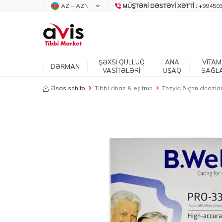
AZ − AZN
MÜŞTƏRI DƏSTƏYI XƏTTI :
+99450
ŞƏXSİ QULLUQ
ANA
VİTAM
DƏRMAN
VASİTƏLƏRİ
UŞAQ
SAĞL
Əsas səhifə
Tibbi cihaz & eşitmə
Təzyiq ölçən cihazla