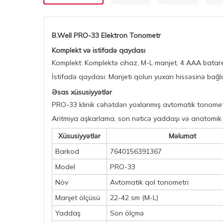
B.Well PRO-33 Elektron Tonometr
Komplekt və istifadə qaydası
Komplekt: Komplektə cihaz, M-L manjet, 4 AAA batarey
İstifadə qaydası: Manjeti qolun yuxarı hissəsinə bağ
Əsas xüsusiyyətlər
PRO-33 klinik cəhətdən yoxlanmış avtomatik tonometrdi
Aritmiya aşkarlama, son nəticə yaddaşı və anatomik f
Xüsusiyyətlər
Məlumat
Barkod
7640156391367
Model
PRO-33
Növ
Avtomatik qol tonometri
Manjet ölçüsü
22-42 sm (M-L)
Yaddaş
Son ölçmə