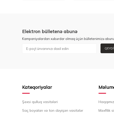
Elektron bülletenə abunə
Kampaniyalardan xəbərdar olmaq üçün bülletenimizə abunə
QEYDI
Kateqoriyalar
Məlum
Şəxsi qulluq vasitələri
Haqqımı
Saç boyaları və ton dəyişən vasitələr
Məxfilik s