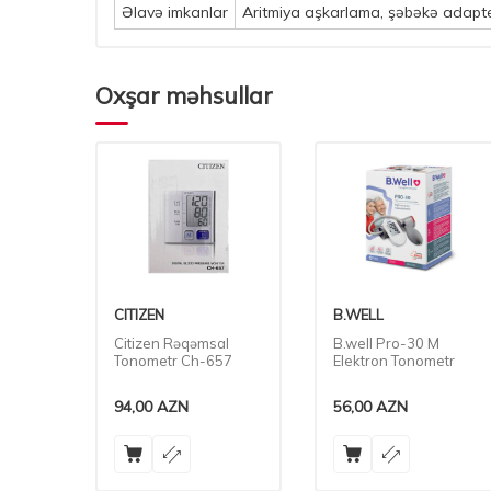
Əlavə imkanlar
Aritmiya aşkarlama, şəbəkə adapte
Oxşar məhsullar
B.WELL
CITIZEN
al
B.well Pro-30 M
Citizen Chug-330
57
Elektron Tonometr
Rəqəmsal Tonometr
Ac
56,00
AZN
110,00
AZN