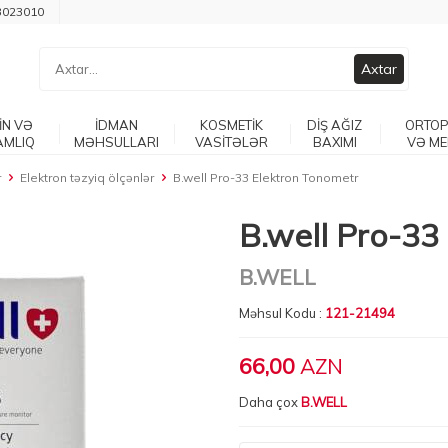
3023010
Axtar
İN VƏ
İDMAN
KOSMETİK
DİŞ AĞIZ
ORTOP
AMLIQ
MƏHSULLARI
VASİTƏLƏR
BAXIMI
VƏ ME
r
Elektron təzyiq ölçənlər
B.well Pro-33 Elektron Tonometr
B.well Pro-33
B.WELL
Məhsul Kodu :
121-21494
66,00
AZN
Daha çox
B.WELL