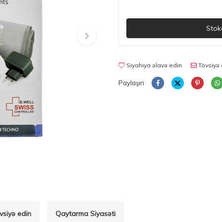
Stok
Siyahıya əlavə edin
Tövsiyə 
Paylaşın
vsiyə edin
Qaytarma Siyasəti