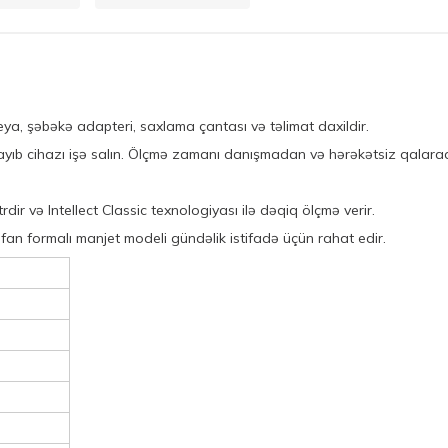
a, şəbəkə adapteri, saxlama çantası və təlimat daxildir.
layıb cihazı işə salın. Ölçmə zamanı danışmadan və hərəkətsiz qalaraq
r və Intellect Classic texnologiyası ilə dəqiq ölçmə verir.
an formalı manjet modeli gündəlik istifadə üçün rahat edir.