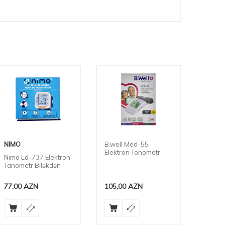
B.well Med-55
Contec 08E Elektron
And U
Elektron Tonometr
Tonometr
Elektr
105,00
AZN
49,00
AZN
145,0