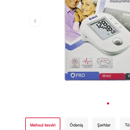
Məhsul təsviri
Ödəniş
Şərhlər
Tö