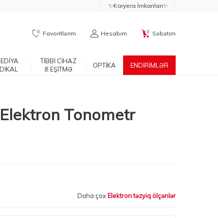
✨Karyera İmkanları✨
0
0
Favoritlərim
Hesabım
Səbətim
EDİYA
TİBBİ CİHAZ
OPTİKA
ENDİRİMLƏR
DİKAL
& EŞİTMƏ
 Elektron Tonometr
Daha çox
Elektron təzyiq ölçənlər