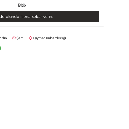
Bitib
da olanda mənə xəbər verin.
edin
Şərh
Qiymət Xəbərdarlığı