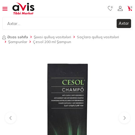
0
0
Axtar
Əsas səhifə
Şəxsi qulluq vasitələri
Saçlara qulluq vasitələri
Şampunlar
Çesol 200 ml Şampun