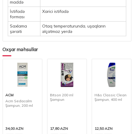
maddə
İstifadə
Xarici istifadə
forması
Saxlama
Otaq temperaturunda, uşaqların
şəraiti
əlçatmaz yerdə
Oxşar məhsullar
ACM
Bitson 200 ml
H&s Classic Clean
Şampun
Şampun, 400 ml
Acm Sedacalm
Şampun, 200 ml
34,00
AZN
17,80
AZN
12,50
AZN