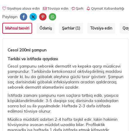
Siyahıya əlavə edin
Tövsiyə edin
Şərh
Qiymət Xəbərdarlığı
Paylaşın
Məhsul təsviri
Ödəniş
Şərhlər (1)
Tövsiyə edin
Qayt
Cesol 200ml şampun
Tərkibi və istifadə qaydası
Cesol şampunu seboreik dermatit və kepəkə qarşı müalicəvi
şampundur. Tərkibində ketokonazol aktivləşdirilmiş maddəsi
vardır ki, bu da göbələk əleyhinə güclü təsir göstərir. Şampun
saç dərisindəki göbələk infeksiyalarını aradan qaldıraraq,
seboreik dermatit əlamətlərini azaldır.
İstifadə zamanı şampunu nəm saçlara tətbiq edib, yaxşıca
köpükləndirilməlidir. 3-5 dəqiqə saç dərisində saxladıqdan
sonra bol su ilə yuyulmalıdır. Həftədə 2-3 dəfə istifadə
edilməsi tövsiyə olunur.
Müalicə müddəti adətən 2-4 həftə təşkil edir, lakin həkimin
tövsiyəsinə əsasən müddət uzadıla bilər. Profilaktik
məqsədlə isə həftədə 1 dəfə istifadə etmək kifayətdir.