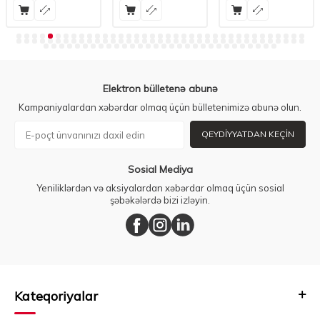
Elektron bülletenə abunə
Kampaniyalardan xəbərdar olmaq üçün bülletenimizə abunə olun.
QEYDIYYATDAN KEÇIN
Sosial Mediya
Yeniliklərdən və aksiyalardan xəbərdar olmaq üçün sosial
şəbəkələrdə bizi izləyin.
Kateqoriyalar