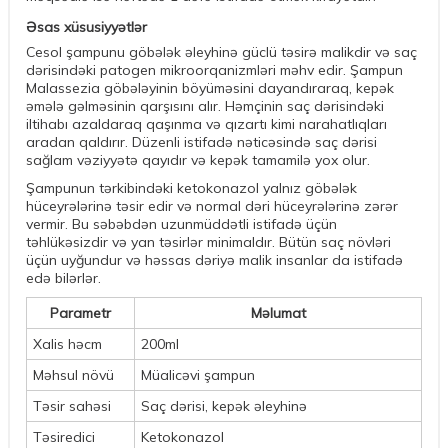
Əsas xüsusiyyətlər
Cesol şampunu göbələk əleyhinə güclü təsirə malikdir və saç
dərisindəki patogen mikroorqanizmləri məhv edir. Şampun
Malassezia göbələyinin böyüməsini dayandıraraq, kepək
əmələ gəlməsinin qarşısını alır. Həmçinin saç dərisindəki
iltihabı azaldaraq qaşınma və qızartı kimi narahatlıqları
aradan qaldırır. Düzenli istifadə nəticəsində saç dərisi
sağlam vəziyyətə qayıdır və kepək tamamilə yox olur.
Şampunun tərkibindəki ketokonazol yalnız göbələk
hüceyrələrinə təsir edir və normal dəri hüceyrələrinə zərər
vermir. Bu səbəbdən uzunmüddətli istifadə üçün
təhlükəsizdir və yan təsirlər minimaldır. Bütün saç növləri
üçün uyğundur və həssas dəriyə malik insanlar da istifadə
edə bilərlər.
Parametr
Məlumat
Xalis həcm
200ml
Məhsul növü
Müalicəvi şampun
Təsir sahəsi
Saç dərisi, kepək əleyhinə
Təsiredici
Ketokonazol