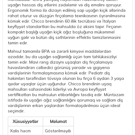
uşağın həssas diş ətlərini zədələmir və diş emalını qoruyur.
Ergonomik forma ilə dizayn edilmiş sap uşağın kiçik əllərində
rahat oturur və düzgün fırçalama texnikasının öyrənilməsinə
kömək edir. Chicco brendinin 60 illik təcrübəsi və İtalyan
keyfiyyət standartları bu məhsulda öz əksini tapır. Fırçanın
kompakt başlığı uşağın kiçik ağız boşluğuna mükəmmel
uyğun gəlir və bütün diş səthlərinin effektiv təmizlənməsini
təmin edir.
Məhsul tamamilə BPA və zərərli kimyəvi maddələrdən
azaddır, bu da uşağın sağlamlığı üçün tam təhlükəsizliyi
təmin edir. Mavi rəng dizaynı uşaqları diş fırçalamaya
həvəsləndirən cəlbedici görünüş yaradır və gigiyena
vərdişlərinin formalaşmasına kömək edir. Pediatr diş
həkimləri tərəfindən tövsiyə olunan bu fırça 6 aydan 3 yaşa
qədər uşaqlar üçün uyğundur. Chicco brendinin uşaq
məhsulları sahəsindəki liderliyi və Avropa keyfiyyət
sertifikatları bu məhsulun etibarlılığını təsdiq edir. Müntəzəm
istifadə ilə uşağın ağız sağlamlığını qorumaq və sağlam diş
vərdişlərinin erkən yaşlardan formalaşdırılması üçün ideal
seçimdir.
Xüsusiyyətlər
Məlumat
Xalis həcm
Göstərilməyib