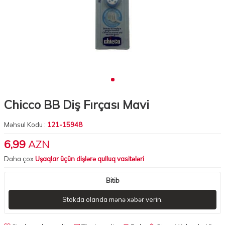
Chicco BB Diş Fırçası Mavi
Məhsul Kodu :
121-15948
6,99
AZN
Daha çox
Uşaqlar üçün dişlərə qulluq vasitələri
Bitib
Stokda olanda mənə xəbər verin.