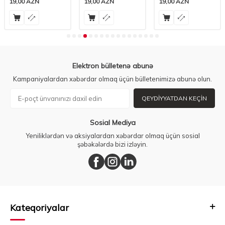
N
19,00
AZN
19,00
AZN
19,00
AZ
Elektron bülletenə abunə
Kampaniyalardan xəbərdar olmaq üçün bülletenimizə abunə olun.
QEYDIYYATDAN KEÇIN
Sosial Mediya
Yeniliklərdən və aksiyalardan xəbərdar olmaq üçün sosial
şəbəkələrdə bizi izləyin.
Kateqoriyalar