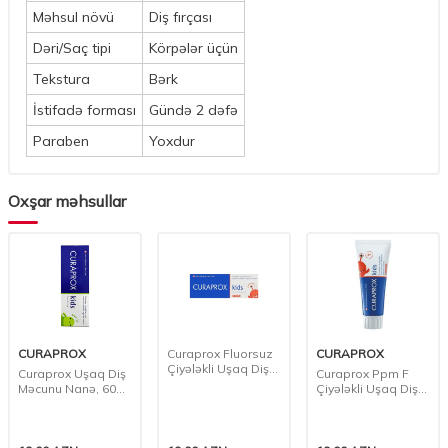
Məhsul növü
Diş fırçası
Dəri/Saç tipi
Körpələr üçün
Tekstura
Bərk
İstifadə forması
Gündə 2 dəfə
Paraben
Yoxdur
Oxşar məhsullar
OX
Curaprox Fluorsuz
CURAPROX
CURAPR
Çiyələkli Uşaq Diş
 Uşaq Diş
Curaprox Ppm F
Curaprox
Məcunu, 60 ml
Nanə, 60
Çiyələkli Uşaq Diş
Məcunu Q
Məcunu, 60 ml
ml