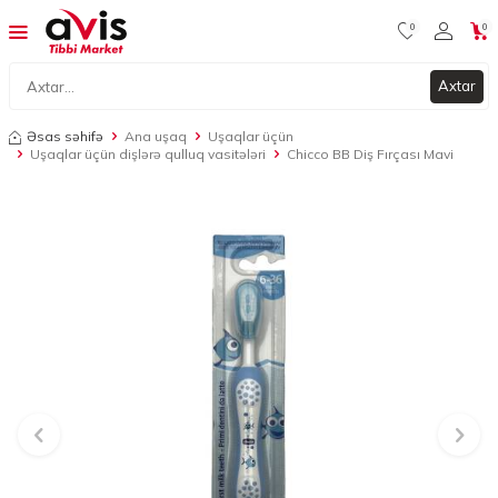
0
0
Axtar
Əsas səhifə
Ana uşaq
Uşaqlar üçün
Uşaqlar üçün dişlərə qulluq vasitələri
Chicco BB Diş Fırçası Mavi