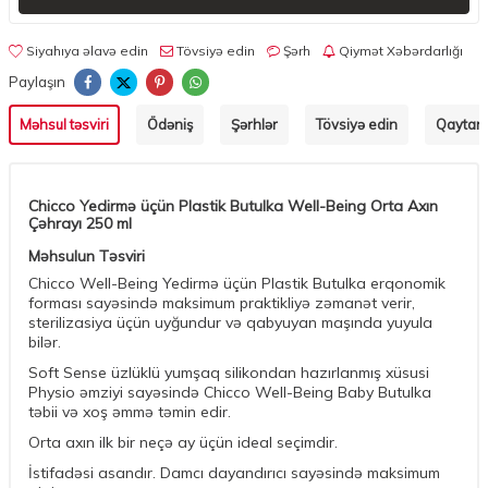
Siyahıya əlavə edin
Tövsiyə edin
Şərh
Qiymət Xəbərdarlığı
Paylaşın
Məhsul təsviri
Ödəniş
Şərhlər
Tövsiyə edin
Qaytarm
Chicco Yedirmə üçün Plastik Butulka Well-Being Orta Axın
Çəhrayı 250 ml
Məhsulun Təsviri
Chicco Well-Being Yedirmə üçün Plastik Butulka erqonomik
forması sayəsində maksimum praktikliyə zəmanət verir,
sterilizasiya üçün uyğundur və qabyuyan maşında yuyula
bilər.
Soft Sense üzlüklü yumşaq silikondan hazırlanmış xüsusi
Physio əmziyi sayəsində Chicco Well-Being Baby Butulka
təbii və xoş əmmə təmin edir.
Orta axın ilk bir neçə ay üçün ideal seçimdir.
İstifadəsi asandır. Damcı dayandırıcı sayəsində maksimum