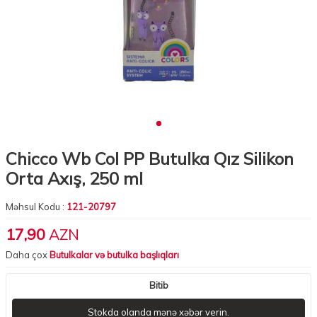
Chicco Wb Col PP Butulka Qız Silikon
Orta Axış, 250 ml
Məhsul Kodu :
121-20797
17,90
AZN
Daha çox
Butulkalar və butulka başlıqları
Bitib
Stokda olanda mənə xəbər verin.