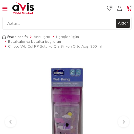
0
0
Axtar
Əsas səhifə
Ana uşaq
Uşaqlar üçün
Butulkalar və butulka başlıqları
Chicco Wb Col PP Butulka Qız Silikon Orta Axış, 250 ml