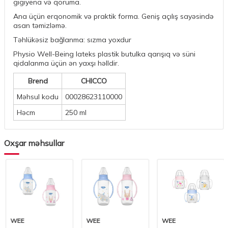
gigiyena və qoruma.
Ana üçün erqonomik və praktik forma. Geniş açılış sayəsində
asan təmizləmə.
Təhlükəsiz bağlanma: sızma yoxdur
Physio Well-Being lateks plastik butulka qarışıq və süni
qidalanma üçün ən yaxşı həlldir.
Brend
CHICCO
Məhsul kodu
00028623110000
Həcm
250 ml
Oxşar məhsullar
WEE
WEE
WEE