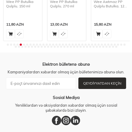
Wee PP Butulka
Wee PP Butulka
Wee Axıtmaz PP
Qulplu, 150 ml
Qulplu, 270 ml
Qulplu Butulka, 125
ml
11,80
AZN
13,00
AZN
15,80
AZN
Elektron bülletenə abunə
Kampaniyalardan xəbərdar olmaq üçün bülletenimizə abunə olun.
QEYDIYYATDAN KEÇIN
Sosial Mediya
Yeniliklərdən və aksiyalardan xəbərdar olmaq üçün sosial
şəbəkələrdə bizi izləyin.