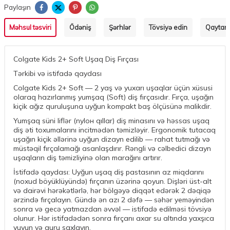
Paylaşın
Məhsul təsviri
Ödəniş
Şərhlər
Tövsiyə edin
Qaytarm
Colgate Kids 2+ Soft Uşaq Diş Fırçası
Tərkibi və istifadə qaydası
Colgate Kids 2+ Soft — 2 yaş və yuxarı uşaqlar üçün xüsusi
olaraq hazırlanmış yumşaq (Soft) diş fırçasıdır. Fırça, uşağın
kiçik ağız quruluşuna uyğun kompakt baş ölçüsünə malikdir.
Yumşaq süni liflər (nylон qıllar) diş minasını və həssas uşaq
diş əti toxumalarını incitmədən təmizləyir. Ergonomik tutacaq
uşağın kiçik əllərinə uyğun dizayn edilib — rahat tutmağı və
müstəqil fırçalamağı asanlaşdırır. Rəngli və cəlbedici dizayn
uşaqların diş təmizliyinə olan marağını artırır.
İstifadə qaydası: Uyğun uşaq diş pastasının az miqdarını
(noxud böyüklüyündə) fırçanın üzərinə qoyun. Dişləri üst-alt
və dairəvi hərəkətlərlə, hər bölgəyə diqqət edərək 2 dəqiqə
ərzində fırçalayın. Gündə ən azı 2 dəfə — səhər yeməyindən
sonra və gecə yatmazdan əvvəl — istifadə edilməsi tövsiyə
olunur. Hər istifadədən sonra fırçanı axar su altında yaxşıca
yuyun və quru saxlayın.