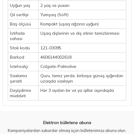
Uyğun yaş
2 yaş və yuxarı
Qıl sərtliyi
Yumşaq (Soft)
Baş ölçüsü
Kompakt (uşaq ağzına uyğun)
İstifadə
Uşaq dişlərinin və diş ətinin təmizlənməsi
sahəsi
Stok kodu
121-03095
Barkod
4606144002618
İstehsalçı
Colgate-Palmolive
Saxlama
Quru, təmiz yerdə, birbaşa günəş işığından
şəraiti
uzaqda saxlayın
Dəyişdirmə
Hər 3 aydan bir və ya qıllar aşındıqda
müddəti
Elektron bülletenə abunə
Kampaniyalardan xəbərdar olmaq üçün bülletenimizə abunə olun.