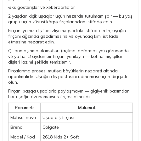
Əks göstərişlər və xəbərdarlıqlar
2 yaşdan kiçik uşaqlar üçün nəzərdə tutulmamışdır — bu yaş
qrupu üçün xüsusi körpə fırçalarından istifadə edin.
Fırçanı yalnız diş təmizliyi məqsədi ilə istifadə edin; uşağın
fırçanı ağzında gəzdirməsinə və oyuncaq kimi istifadə
etməsinə nəzarət edin.
Qılların aşınma əlamətləri (açılma, deformasiya) görünəndə
və ya hər 3 aydan bir fırçanı yeniləyin — köhnəlmiş qıllar
dişləri lazımi şəkildə təmizləmir.
Fırçalanma prosesi mütləq böyüklərin nəzarəti altında
aparılmalıdır. Uşağın diş pastasını udmaması üçün diqqətli
olun.
Fırçanı başqa uşaqlarla paylaşmayın — gigiyenik baxımdan
hər uşağın özünəməxsus fırçası olmalıdır.
Parametr
Məlumat
Məhsul növü
Uşaq diş fırçası
Brend
Colgate
Model / Kod
2618 Kids 2+ Soft