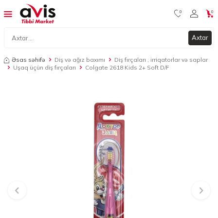
0
0
Axtar
Əsas səhifə
Diş və ağız baxımı
Diş fırçaları , irriqatorlar və saplar
Uşaq üçün diş fırçaları
Colgate 2618 Kids 2+ Soft D/F