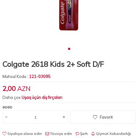
Colgate 2618 Kids 2+ Soft D/F
Məhsul Kodu :
121-03095
2,00
AZN
Daha çox
Uşaq üçün diş fırçaları
ƏDƏD
Favorit
Siyahıya əlavə edin
Tövsiyə edin
Şərh
Qiymət Xəbərdarlığı