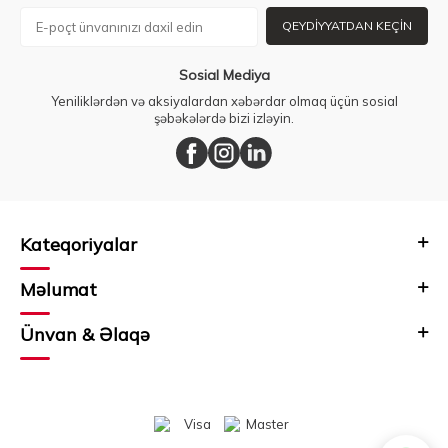
QEYDIYYATDAN KEÇIN
Sosial Mediya
Yeniliklərdən və aksiyalardan xəbərdar olmaq üçün sosial
şəbəkələrdə bizi izləyin.
Kateqoriyalar
Məlumat
Ünvan & Əlaqə