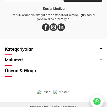
Sosial Mediya
Yeniliklərdən və aksiyalardan xəbərdar olmaq üçün sosial
şəbəkələrdə bizi izləyin.
Kateqoriyalar
Məlumat
Ünvan & Əlaqə
Prepared by
T
-Soft
E-Commerce
.