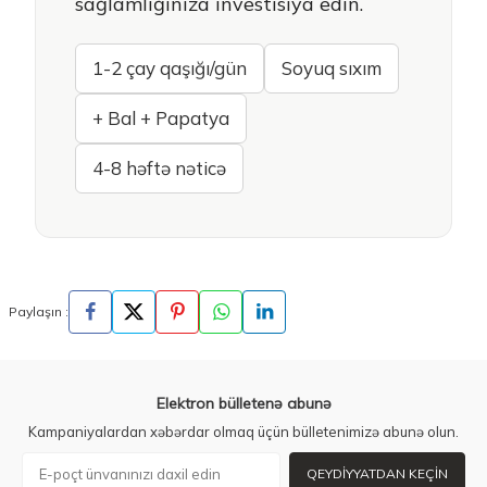
sağlamlığınıza investisiya edin.
1-2 çay qaşığı/gün
Soyuq sıxım
+ Bal + Papatya
4-8 həftə nəticə
Paylaşın :
Elektron bülletenə abunə
Kampaniyalardan xəbərdar olmaq üçün bülletenimizə abunə olun.
QEYDIYYATDAN KEÇIN