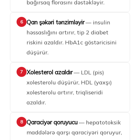
bağırsaq florasını dəstəkləyir.
Qan şəkəri tənzimləyir
— insulin
6
həssaslığını artırır, tip 2 diabet
riskini azaldır. HbA1c göstəricisini
düşürür.
Xolesterol azaldır
— LDL (pis)
7
xolesterolu düşürür, HDL (yaxşı)
xolesterolu artırır, triqliseridi
azaldır.
Qaraciyər qoruyucu
— hepatotoksik
8
maddələrə qarşı qaraciyəri qoruyur,