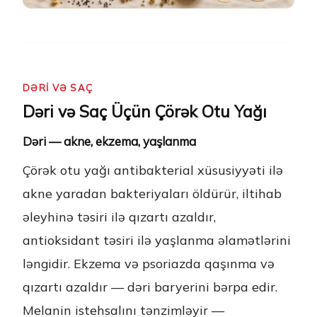
DƏRI VƏ SAÇ
Dəri və Saç Üçün Çörək Otu Yağı
Dəri — akne, ekzema, yaşlanma
Çörək otu yağı antibakterial xüsusiyyəti ilə
akne yaradan bakteriyaları öldürür, iltihab
əleyhinə təsiri ilə qızartı azaldır,
antioksidant təsiri ilə yaşlanma əlamətlərini
ləngidir. Ekzema və psoriazda qaşınma və
qızartı azaldır — dəri baryerini bərpa edir.
Melanin istehsalını tənzimləyir —