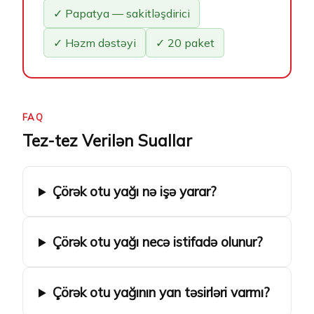
✓ Papatya — sakitləşdirici
✓ Həzm dəstəyi
✓ 20 paket
FAQ
Tez-tez Verilən Suallar
Çörək otu yağı nə işə yarar?
Çörək otu yağı necə istifadə olunur?
Çörək otu yağının yan təsirləri varmı?