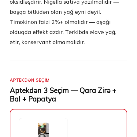
oksidləşdirir. Nigella sativa yazılmalıdır —
başqa bitkidən olan yağ eyni deyil.
Timokinon faizi 2%+ olmalıdır — aşağı
olduqda effekt azdır. Tərkibdə əlavə yağ,
ətir, konservant olmamalıdır.
APTEKDƏN SEÇIM
Aptekdən 3 Seçim — Qara Zirə +
Bal + Papatya