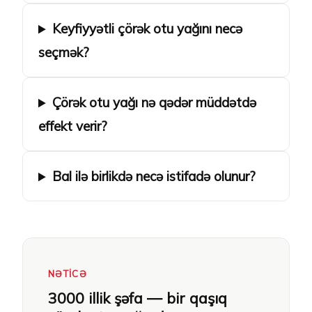
Keyfiyyətli çörək otu yağını necə
seçmək?
Çörək otu yağı nə qədər müddətdə
effekt verir?
Bal ilə birlikdə necə istifadə olunur?
NƏTICƏ
3000 illik şəfa — bir qaşıq