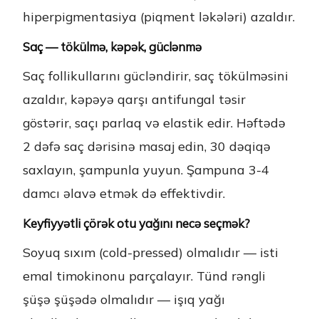
hiperpigmentasiya (piqment ləkələri) azaldır.
Saç — tökülmə, kəpək, güclənmə
Saç follikullarını gücləndirir, saç tökülməsini
azaldır, kəpəyə qarşı antifungal təsir
göstərir, saçı parlaq və elastik edir. Həftədə
2 dəfə saç dərisinə masaj edin, 30 dəqiqə
saxlayın, şampunla yuyun. Şampuna 3-4
damcı əlavə etmək də effektivdir.
Keyfiyyətli çörək otu yağını necə seçmək?
Soyuq sıxım (cold-pressed) olmalıdır — isti
emal timokinonu parçalayır. Tünd rəngli
şüşə şüşədə olmalıdır — işıq yağı