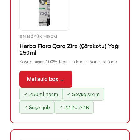
ƏN BÖYÜK HƏCM
Herba Flora Qara Zirə (Çörəkotu) Yağı
250ml
Soyuq sıxım, 100% təbii — daxili + xarici istifadə
Məhsula bax →
✓ 250ml həcm
✓ Soyuq sıxım
✓ Şüşə qab
✓ 22.20 AZN