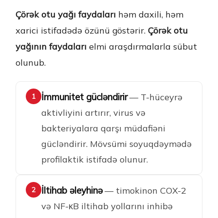
Çörək otu yağı faydaları
həm daxili, həm
xarici istifadədə özünü göstərir.
Çörək otu
yağının faydaları
elmi araşdırmalarla sübut
olunub.
İmmunitet gücləndirir
— T-hüceyrə
1
aktivliyini artırır, virus və
bakteriyalara qarşı müdafiəni
gücləndirir. Mövsümi soyuqdəymədə
profilaktik istifadə olunur.
İltihab əleyhinə
— timokinon COX-2
2
və NF-κB iltihab yollarını inhibə