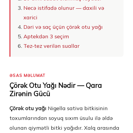
Necə istifadə olunur — daxili və
xarici
Dəri və saç üçün çörək otu yağı
Aptekdən 3 seçim
Tez-tez verilən suallar
ƏSAS MƏLUMAT
Çörək Otu Yağı Nədir — Qara
Zirənin Gücü
Çörək otu yağı
Nigella sativa bitkisinin
toxumlarından soyuq sıxım üsulu ilə əldə
olunan qiymətli bitki yağıdır. Xalq arasında