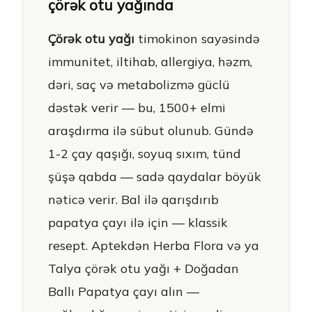
çörək otu yağında
Çörək otu yağı
timokinon sayəsində
immunitet, iltihab, allergiya, həzm,
dəri, saç və metabolizmə güclü
dəstək verir — bu, 1500+ elmi
araşdırma ilə sübut olunub. Gündə
1-2 çay qaşığı, soyuq sıxım, tünd
şüşə qabda — sadə qaydalar böyük
nəticə verir. Bal ilə qarışdırıb
papatya çayı ilə için — klassik
resept. Aptekdən Herba Flora və ya
Talya çörək otu yağı + Doğadan
Ballı Papatya çayı alın —