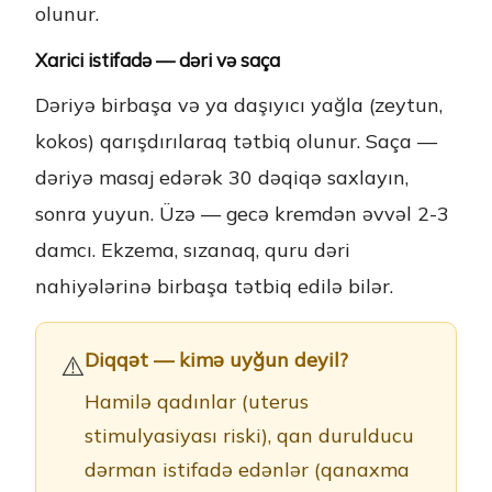
olunur.
Xarici istifadə — dəri və saça
Dəriyə birbaşa və ya daşıyıcı yağla (zeytun,
kokos) qarışdırılaraq tətbiq olunur. Saça —
dəriyə masaj edərək 30 dəqiqə saxlayın,
sonra yuyun. Üzə — gecə kremdən əvvəl 2-3
damcı. Ekzema, sızanaq, quru dəri
nahiyələrinə birbaşa tətbiq edilə bilər.
Diqqət — kimə uyğun deyil?
⚠️
Hamilə qadınlar (uterus
stimulyasiyası riski), qan durulducu
dərman istifadə edənlər (qanaxma