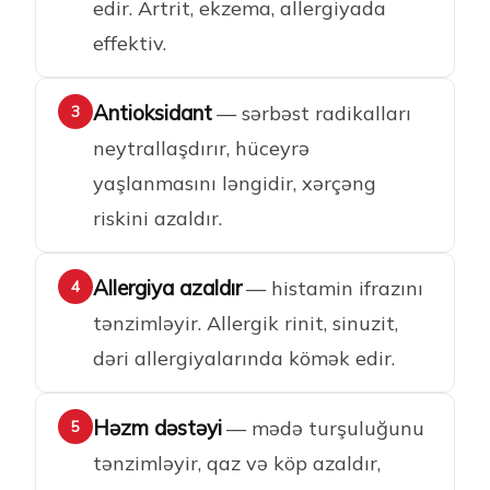
edir. Artrit, ekzema, allergiyada
effektiv.
Antioksidant
— sərbəst radikalları
3
neytrallaşdırır, hüceyrə
yaşlanmasını ləngidir, xərçəng
riskini azaldır.
Allergiya azaldır
— histamin ifrazını
4
tənzimləyir. Allergik rinit, sinuzit,
dəri allergiyalarında kömək edir.
Həzm dəstəyi
— mədə turşuluğunu
5
tənzimləyir, qaz və köp azaldır,