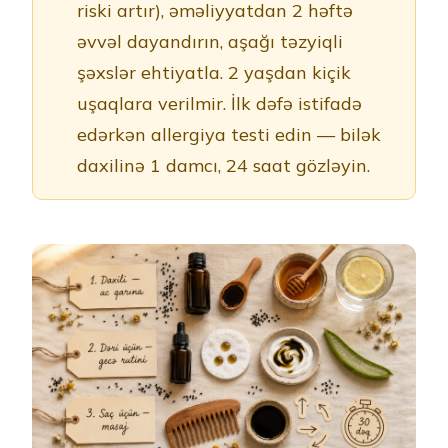
riski artır), əməliyyatdan 2 həftə
əvvəl dayandırın, aşağı təzyiqli
şəxslər ehtiyatla. 2 yaşdan kiçik
uşaqlara verilmir. İlk dəfə istifadə
edərkən allergiya testi edin — bilək
daxilinə 1 damcı, 24 saat gözləyin.