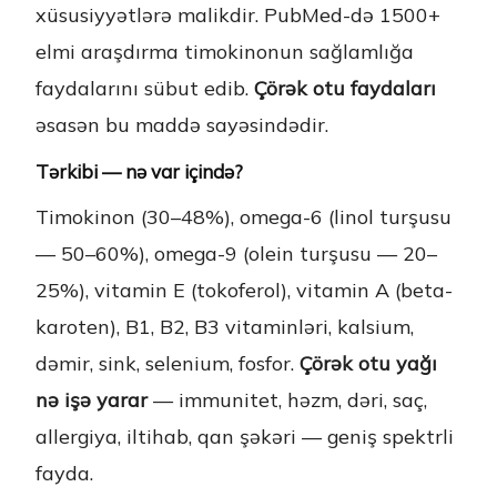
xüsusiyyətlərə malikdir. PubMed-də 1500+
elmi araşdırma timokinonun sağlamlığa
faydalarını sübut edib.
Çörək otu faydaları
əsasən bu maddə sayəsindədir.
Tərkibi — nə var içində?
Timokinon (30–48%), omega-6 (linol turşusu
— 50–60%), omega-9 (olein turşusu — 20–
25%), vitamin E (tokoferol), vitamin A (beta-
karoten), B1, B2, B3 vitaminləri, kalsium,
dəmir, sink, selenium, fosfor.
Çörək otu yağı
nə işə yarar
— immunitet, həzm, dəri, saç,
allergiya, iltihab, qan şəkəri — geniş spektrli
fayda.