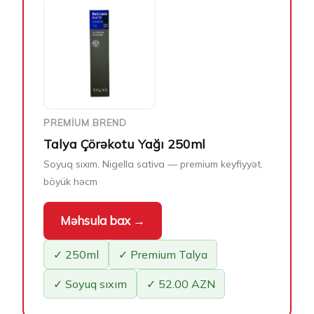
PREMIUM BREND
Talya Çörəkotu Yağı 250ml
Soyuq sıxım, Nigella sativa — premium keyfiyyət,
böyük həcm
Məhsula bax →
✓ 250ml
✓ Premium Talya
✓ Soyuq sıxım
✓ 52.00 AZN