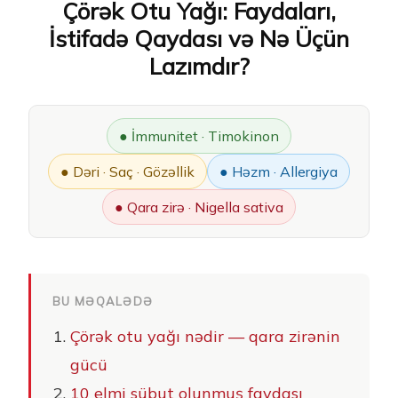
Çörək Otu Yağı: Faydaları,
İstifadə Qaydası və Nə Üçün
Lazımdır?
● İmmunitet · Timokinon
● Dəri · Saç · Gözəllik
● Həzm · Allergiya
● Qara zirə · Nigella sativa
BU MƏQALƏDƏ
Çörək otu yağı nədir — qara zirənin
gücü
10 elmi sübut olunmuş faydası