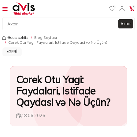
0
0
Axtar
Əsas səhifə
Blog Sayfası
Corek Otu Yagi: Faydalari, Istifade Qaydasi və Nə Üçün?
GERI
Corek Otu Yagi:
Faydalari, Istifade
Qaydasi və Nə Üçün?
18.06.2026