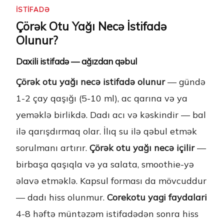
İSTIFADƏ
Çörək Otu Yağı Necə İstifadə
Olunur?
Daxili istifadə — ağızdan qəbul
Çörək otu yağı necə istifadə olunur
— gündə
1-2 çay qaşığı (5-10 ml), ac qarına və ya
yeməklə birlikdə. Dadı acı və kəskindir — bal
ilə qarışdırmaq olar. İlıq su ilə qəbul etmək
sorulmanı artırır.
Çörək otu yağı necə içilir
—
birbaşa qaşıqla və ya salata, smoothie-yə
əlavə etməklə. Kapsul forması da mövcuddur
— dadı hiss olunmur.
Corekotu yagi faydalari
4-8 həftə müntəzəm istifadədən sonra hiss