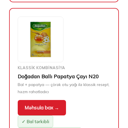
KLASSIK KOMBINASIYA
Doğadan Ballı Papatya Çayı N20
Bal + papatya — çörək otu yağı ilə klassik resept,
həzm rahatladıcı
Məhsula bax →
✓ Bal tərkibli