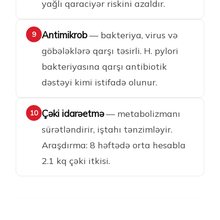
yağlı qaraciyər riskini azaldır.
Antimikrob
— bakteriya, virus və
9
göbələklərə qarşı təsirli. H. pylori
bakteriyasına qarşı antibiotik
dəstəyi kimi istifadə olunur.
Çəki idarəetmə
— metabolizmanı
10
sürətləndirir, iştahı tənzimləyir.
Araşdırma: 8 həftədə orta hesabla
2.1 kq çəki itkisi.