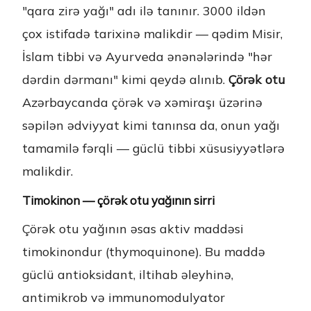
"qara zirə yağı" adı ilə tanınır. 3000 ildən
çox istifadə tarixinə malikdir — qədim Misir,
İslam tibbi və Ayurveda ənənələrində "hər
dərdin dərmanı" kimi qeydə alınıb.
Çörək otu
Azərbaycanda çörək və xəmiraşı üzərinə
səpilən ədviyyat kimi tanınsa da, onun yağı
tamamilə fərqli — güclü tibbi xüsusiyyətlərə
malikdir.
Timokinon — çörək otu yağının sirri
Çörək otu yağının əsas aktiv maddəsi
timokinondur (thymoquinone). Bu maddə
güclü antioksidant, iltihab əleyhinə,
antimikrob və immunomodulyator