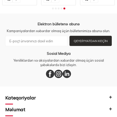
Elektron bülletenə abunə
Kampaniyalardan xəbərdar olmaq üçün bülletenimizə abunə olun.
QEYDIYYATDAN KEÇIN
Sosial Mediya
Yeniliklərdən və aksiyalardan xəbərdar olmaq üçün sosial
şəbəkələrdə bizi izləyin.
Kateqoriyalar
Məlumat