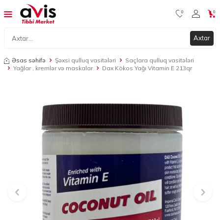
0
0
Axtar
Əsas səhifə
Şəxsi qulluq vasitələri
Saçlara qulluq vasitələri
Yağlar , kremlər və maskalar
Dax Kökos Yağı Vitamin E 213qr