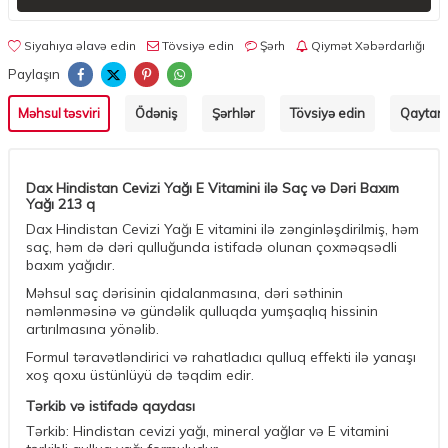
Siyahıya əlavə edin
Tövsiyə edin
Şərh
Qiymət Xəbərdarlığı
Paylaşın
Məhsul təsviri
Ödəniş
Şərhlər
Tövsiyə edin
Qaytarm
Dax Hindistan Cevizi Yağı E Vitamini ilə Saç və Dəri Baxım
Yağı 213 q
Dax Hindistan Cevizi Yağı E vitamini ilə zənginləşdirilmiş, həm
saç, həm də dəri qulluğunda istifadə olunan çoxməqsədli
baxım yağıdır.
Məhsul saç dərisinin qidalanmasına, dəri səthinin
nəmlənməsinə və gündəlik qulluqda yumşaqlıq hissinin
artırılmasına yönəlib.
Formul təravətləndirici və rahatladıcı qulluq effekti ilə yanaşı
xoş qoxu üstünlüyü də təqdim edir.
Tərkib və istifadə qaydası
Tərkib: Hindistan cevizi yağı, mineral yağlar və E vitamini