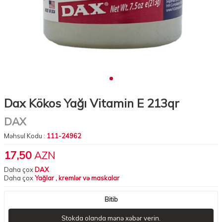
Dax Kökos Yağı Vitamin E 213qr
DAX
Məhsul Kodu :
111-24962
17,50
AZN
Daha çox
DAX
Daha çox
Yağlar , kremlər və maskalar
Bitib
Stokda olanda mənə xəbər verin.