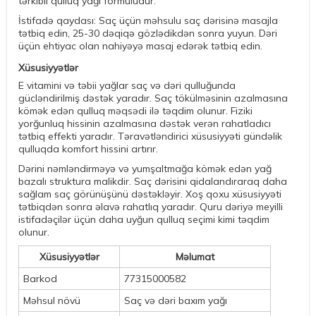
tərkibli qulluq yağı formuludur.
İstifadə qaydası: Saç üçün məhsulu saç dərisinə masajla
tətbiq edin, 25-30 dəqiqə gözlədikdən sonra yuyun. Dəri
üçün ehtiyac olan nahiyəyə masaj edərək tətbiq edin.
Xüsusiyyətlər
E vitamini və təbii yağlar saç və dəri qulluğunda
gücləndirilmiş dəstək yaradır. Saç tökülməsinin azalmasına
kömək edən qulluq məqsədi ilə təqdim olunur. Fiziki
yorğunluq hissinin azalmasına dəstək verən rahatladıcı
tətbiq effekti yaradır. Təravətləndirici xüsusiyyəti gündəlik
qulluqda komfort hissini artırır.
Dərini nəmləndirməyə və yumşaltmağa kömək edən yağ
bazalı struktura malikdir. Saç dərisini qidalandıraraq daha
sağlam saç görünüşünü dəstəkləyir. Xoş qoxu xüsusiyyəti
tətbiqdən sonra əlavə rahatlıq yaradır. Quru dəriyə meyilli
istifadəçilər üçün daha uyğun qulluq seçimi kimi təqdim
olunur.
Xüsusiyyətlər
Məlumat
Barkod
77315000582
Məhsul növü
Saç və dəri baxım yağı