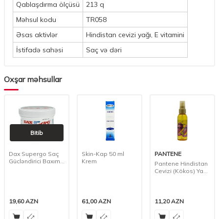
Qablaşdırma ölçüsü
213 q
Məhsul kodu
TR058
Əsas aktivlər
Hindistan cevizi yağı, E vitamini
İstifadə sahəsi
Saç və dəri
Oxşar məhsullar
Bitib
Dax Supergo Saç
Skin-Kap 50 ml
PANTENE
Gücləndirici Baxım
Krem
Pantene Hindistan
Yağı 198 Qr
Cevizi (Kökos) Yağı,
100 ml
19,60
AZN
61,00
AZN
11,20
AZN