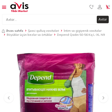
0
0
Axtar
Əsas səhifə
Şəxsi qulluq vasitələri
İntim və gigiyenik vasitələr
Böyüklər üçün bezlər və örtüklər
Depend Qadın 50-56 Kq L-XL N9