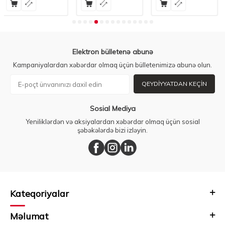
Elektron bülletenə abunə
Kampaniyalardan xəbərdar olmaq üçün bülletenimizə abunə olun.
QEYDIYYATDAN KEÇIN
Sosial Mediya
Yeniliklərdən və aksiyalardan xəbərdar olmaq üçün sosial
şəbəkələrdə bizi izləyin.
Kateqoriyalar
Məlumat