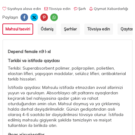
Siyahıya əlavə edin
Tövsiyə edin
Şərh
Qiymət Xəbərdarlığı
Paylaşın
Məhsul təsviri
Ödəniş
Şərhlər
Tövsiyə edin
Qaytarm
Depend female n9 l-xl
Tərkibi və istifadə qaydası
Terkibi: Superabsorbent polimer, polipropilen, polietilen,
elastan lifleri, yapışqan maddələr, selüloz lifleri, antibakterial
tərkib hissələri.
İstifadə qaydası: Məhsulu istifadə etməzdən əvvəl əllərinizi
yuyun və qurulayın. Absorblayıcı alt paltarını ayaqlardan
keçirərək bel nahiyyəsinə qədər çəkin və rahat
oturduğundan əmin olun. Məhsul doymuş və ya çirklənmiş
halda dərhal dəyişdirilməlidir. Günün gedişatından asılı
olaraq 4-6 saatda bir dəyişdirilməsi tövsiyə olunur. İstifadə
edilmiş məhsulu gigiyenik şəkildə təmizləyin və məişət
tullantıları ilə birlikdə atın.
Əsas xüsusiyyətlər