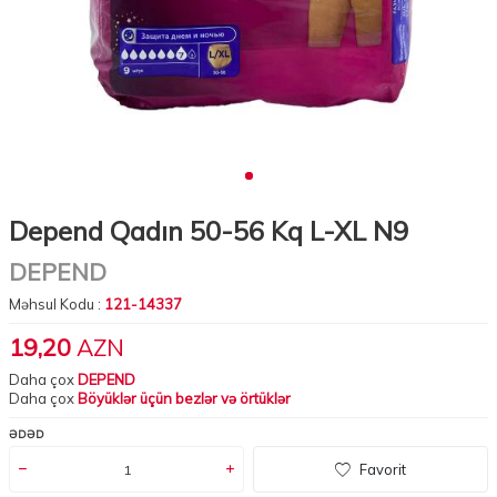
Depend Qadın 50-56 Kq L-XL N9
DEPEND
Məhsul Kodu :
121-14337
19,20
AZN
Daha çox
DEPEND
Daha çox
Böyüklər üçün bezlər və örtüklər
ƏDƏD
Favorit