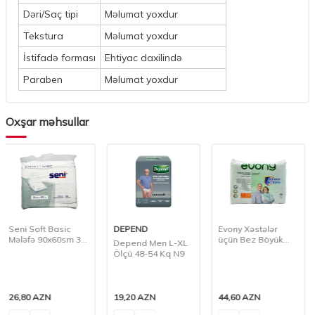
Dəri/Saç tipi
Məlumat yoxdur
Tekstura
Məlumat yoxdur
İstifadə forması
Ehtiyac daxilində
Paraben
Məlumat yoxdur
Oxşar məhsullar
DEPEND
Evony Xəstələr
Actual 60x90 Yataq
üçün Bez Böyük
Örtüsü N30
Depend Men L-XL
Ölçü 30 Ədədli
Ölçü 48-54 Kq N9
19,20
AZN
44,60
AZN
17,00
AZN