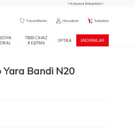
✨Karyera İmkanları✨
0
0
Favoritlərim
Hesabım
Səbətim
EDİYA
TİBBİ CİHAZ
OPTİKA
ENDİRİMLƏR
DİKAL
& EŞİTMƏ
o Yara Bandi N20