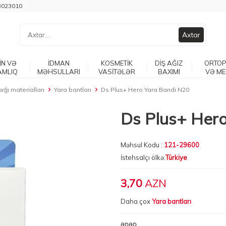
3023010
Axtar
İN VƏ
İDMAN
KOSMETİK
DİŞ AĞIZ
ORTOP
AMLIQ
MƏHSULLARI
VASİTƏLƏR
BAXIMI
VƏ ME
rğı materialları
Yara bantları
Ds Plus+ Hero Yara Bandi N20
Ds Plus+ Her
Məhsul Kodu :
121-29600
İstehsalçı ölkə:
Türkiye
3,70
AZN
Daha çox
Yara bantları
ƏDƏD