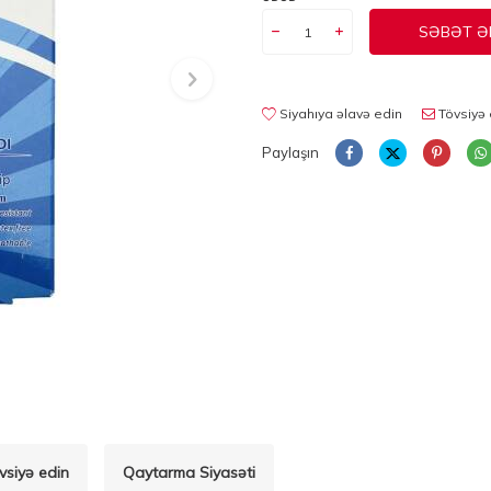
SƏBƏT Ə
Siyahıya əlavə edin
Tövsiyə 
Paylaşın
vsiyə edin
Qaytarma Siyasəti