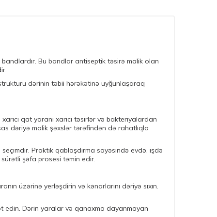
 bandlardır. Bu bandlar antiseptik təsirə malik olan
ir.
strukturu dərinin təbii hərəkətinə uyğunlaşaraq
rici qat yaranı xarici təsirlər və bakteriyalardan
as dəriyə malik şəxslər tərəfindən də rahatlıqla
l seçimdir. Praktik qablaşdırma sayəsində evdə, işdə
sürətli şəfa prosesi təmin edir.
nın üzərinə yerləşdirin və kənarlarını dəriyə sıxın.
ciət edin. Dərin yaralar və qanaxma dayanmayan