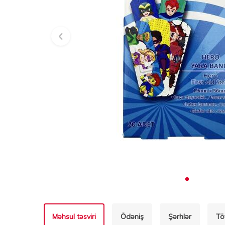
Məhsul təsviri
Ödəniş
Şərhlər
Tö