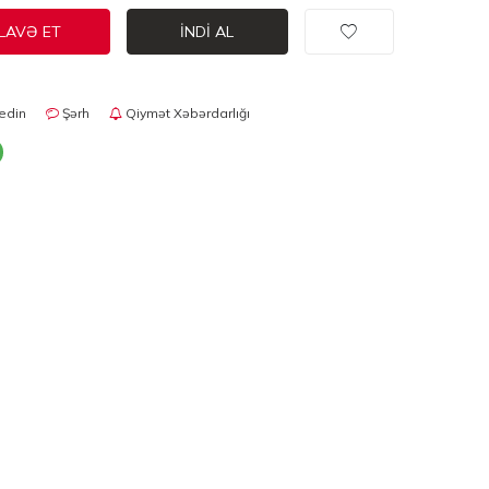
LAVƏ ET
İNDI AL
edin
Şərh
Qiymət Xəbərdarlığı