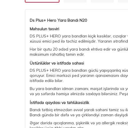
Ds Plus+ Hero Yara Bandı N20
Məhsulun təsviri
DS PLUS+ HERO yara bandları kiçik kəsiklər, cızıqlar v
xüsusi emici ped ilə təchiz edilmişdir. Yaranın ətraf
Hər bir qutu 20 ədəd yara bandı ehtiva edir və günlü
maksimum rahatlıq təmin edir.
Üstünlüklər və istifadə sahəsi
DS PLUS+ HERO yara bandları güclü yapışqanlıq xüsusi
qoruyur. Emici mərkəzi ped yaranın qanaxmasını dayand
istifadə edilə bilər.
Bu yara bandları idman zamanı, məişət işlərində və y
və ya səfərdə həmişə əlinizdə saxlaya bilərsiniz. Peşə
İstifadə qaydası və təhlükəsizlik
Bandı tətbiq etməzdən əvvəl yaralı sahəni təmiz su ilə
Bandı gündə bir dəfə və ya çirkləndiyi zaman dəyişdir
Əgər dəridə qıcıqlanma, şişkinlik və ya allergik re