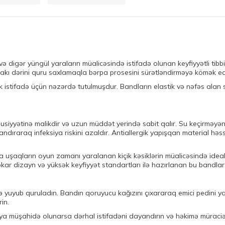
ə digər yüngül yaraların müalicəsində istifadə olunan keyfiyyətli tibbi
ındakı dərini quru saxlamaqla bərpa prosesini sürətləndirməyə kömək ed
k istifadə üçün nəzərdə tutulmuşdur. Bandların elastik və nəfəs alan 
yyətinə malikdir və uzun müddət yerində sabit qalır. Su keçirməyən xa
ıraraq infeksiya riskini azaldır. Antiallergik yapışqan material həss
a uşaqların oyun zamanı yaralanan kiçik kəsiklərin müalicəsində idea
kar dizayn və yüksək keyfiyyət standartları ilə hazırlanan bu bandlar 
 yuyub quruladın. Bandın qoruyucu kağızını çıxararaq emici pedini yara
in.
aksiya müşahidə olunarsa dərhal istifadəni dayandırın və həkimə müra