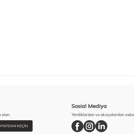
Sosial Mediya
 olun.
Yeniliklərdən və aksiyalardan xəbə
YYATDAN KEÇIN