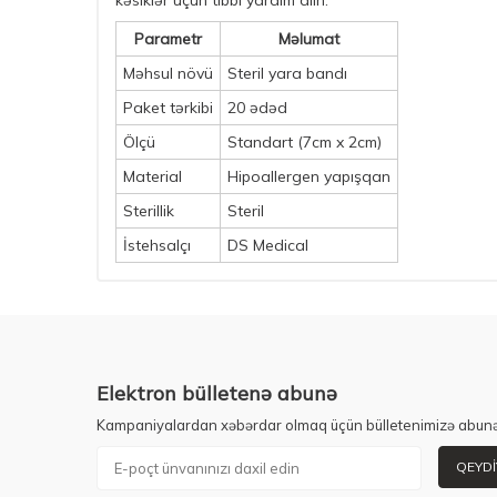
kəsiklər üçün tibbi yardım alın.
Parametr
Məlumat
Məhsul növü
Steril yara bandı
Paket tərkibi
20 ədəd
Ölçü
Standart (7cm x 2cm)
Material
Hipoallergen yapışqan
Sterillik
Steril
İstehsalçı
DS Medical
Elektron bülletenə abunə
Kampaniyalardan xəbərdar olmaq üçün bülletenimizə abunə
QEYDI