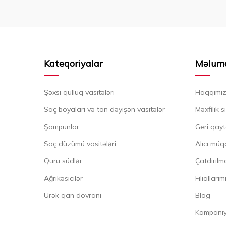
Kateqoriyalar
Məlum
Şəxsi qulluq vasitələri
Haqqımı
Saç boyaları və ton dəyişən vasitələr
Məxfilik s
Şampunlar
Geri qayt
Saç düzümü vasitələri
Alıcı müq
Quru südlər
Çatdırılma
Ağrıkəsicilər
Filiallarım
Ürək qan dövranı
Blog
Kampaniya