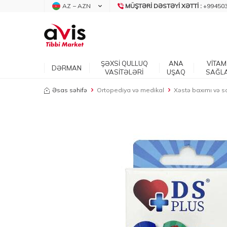
AZ − AZN
MÜŞTƏRI DƏSTƏYI XƏTTI :
+99450
ŞƏXSİ QULLUQ
ANA
VİTAM
DƏRMAN
VASİTƏLƏRİ
UŞAQ
SAĞL
Əsas səhifə
Ortopediya və medikal
Xəstə baxımı və sa