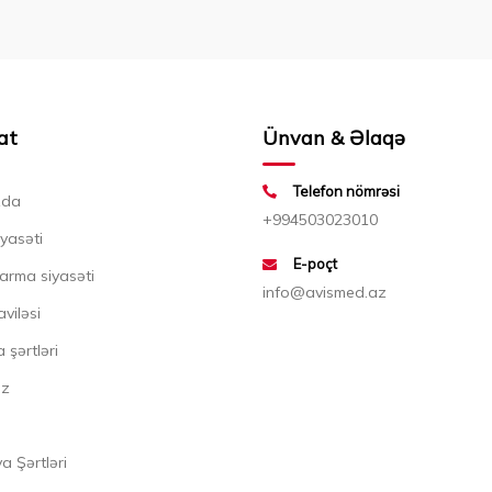
at
Ünvan & Əlaqə
Telefon nömrəsi
zda
+994503023010
iyasəti
E-poçt
arma siyasəti
info@avismed.az
aviləsi
 şərtləri
ız
 Şərtləri