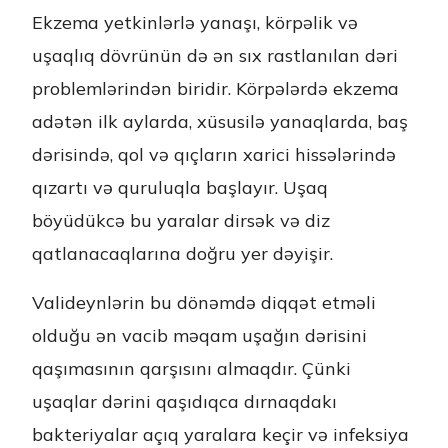
Ekzema yetkinlərlə yanaşı, körpəlik və
uşaqlıq dövrünün də ən sıx rastlanılan dəri
problemlərindən biridir. Körpələrdə ekzema
adətən ilk aylarda, xüsusilə yanaqlarda, baş
dərisində, qol və qıçların xarici hissələrində
qızartı və quruluqla başlayır. Uşaq
böyüdükcə bu yaralar dirsək və diz
qatlanacaqlarına doğru yer dəyişir.
Valideynlərin bu dönəmdə diqqət etməli
olduğu ən vacib məqam uşağın dərisini
qaşımasının qarşısını almaqdır. Çünki
uşaqlar dərini qaşıdıqca dırnaqdakı
bakteriyalar açıq yaralara keçir və infeksiya