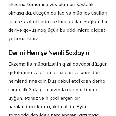
Ekzema tamamilə yox olan bir xəstəlik
olmasa da, düzgün qulluq və müalicə üsulları
ilə nəzarət altında saxlanıla bilər. Sağlam bir
dəriyə qovuşmaq üçün bu addımlara diqqət
yetirməlisiniz:
Dərini Həmişə Nəmli Saxlayın
Ekzema ilə mübarizənin qızıl qaydası düzgün
qidalanma və dərini daxildən və xaricdən
nəmləndirməkdir. Duş qəbul etdikdən dərhal
sonra, ilk 3 dəqiqə ərzində dərinin tipinə
uyğun, ətirsiz və hipoallergen bir
nəmləndirici krem çəkilməlidir. Eyni
zamanda daxildən nəmlənməni artırmaq