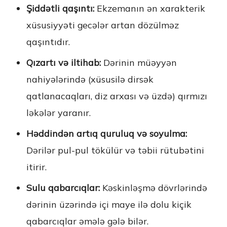
Şiddətli qaşıntı:
Ekzemanın ən xarakterik
xüsusiyyəti gecələr artan dözülməz
qaşıntıdır.
Qızartı və iltihab:
Dərinin müəyyən
nahiyələrində (xüsusilə dirsək
qatlanacaqları, diz arxası və üzdə) qırmızı
ləkələr yaranır.
Həddindən artıq quruluq və soyulma:
Dərilər pul-pul tökülür və təbii rütubətini
itirir.
Sulu qabarcıqlar:
Kəskinləşmə dövrlərində
dərinin üzərində içi maye ilə dolu kiçik
qabarcıqlar əmələ gələ bilər.