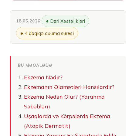
● Dəri Xəstəlikləri
18.05.2026
● 4 dəqiqə oxuma süresi
BU MƏQALƏDƏ
Ekzema Nədir?
Ekzemanın Əlamətləri Hansılardır?
Ekzema Nədən Olur? (Yaranma
Səbəbləri)
Uşaqlarda və Körpələrdə Ekzema
(Atopik Dermatit)
Ekzema Zamanı Ev Şəraitində Edilə