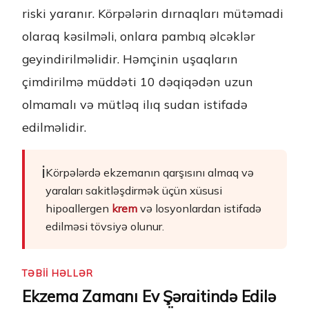
riski yaranır. Körpələrin dırnaqları mütəmadi
olaraq kəsilməli, onlara pambıq əlcəklər
geyindirilməlidir. Həmçinin uşaqların
çimdirilmə müddəti 10 dəqiqədən uzun
olmamalı və mütləq ilıq sudan istifadə
edilməlidir.
ℹ️
Körpələrdə ekzemanın qarşısını almaq və
yaraları sakitləşdirmək üçün xüsusi
hipoallergen
krem
və losyonlardan istifadə
edilməsi tövsiyə olunur.
TƏBİİ HƏLLƏR
Ekzema Zamanı Ev Şəraitində Edilə