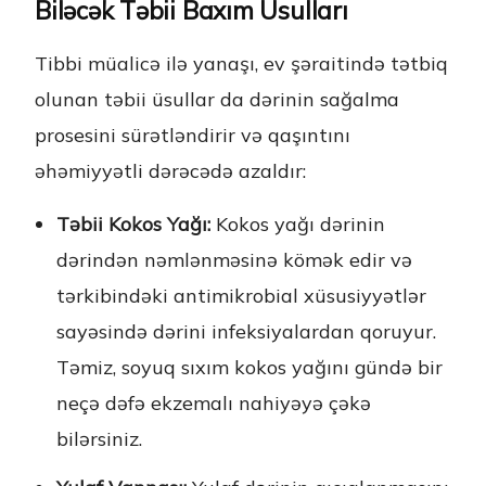
Biləcək Təbii Baxım Üsulları
Tibbi müalicə ilə yanaşı, ev şəraitində tətbiq
olunan təbii üsullar da dərinin sağalma
prosesini sürətləndirir və qaşıntını
əhəmiyyətli dərəcədə azaldır:
Təbii Kokos Yağı:
Kokos yağı dərinin
dərindən nəmlənməsinə kömək edir və
tərkibindəki antimikrobial xüsusiyyətlər
sayəsində dərini infeksiyalardan qoruyur.
Təmiz, soyuq sıxım kokos yağını gündə bir
neçə dəfə ekzemalı nahiyəyə çəkə
bilərsiniz.