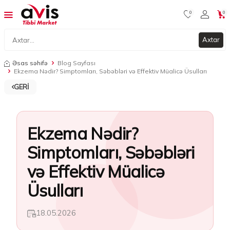
0
0
Axtar
Əsas səhifə
Blog Sayfası
Ekzema Nədir? Simptomları, Səbəbləri və Effektiv Müalicə Üsulları
GERI
Ekzema Nədir?
Simptomları, Səbəbləri
və Effektiv Müalicə
Üsulları
18.05.2026