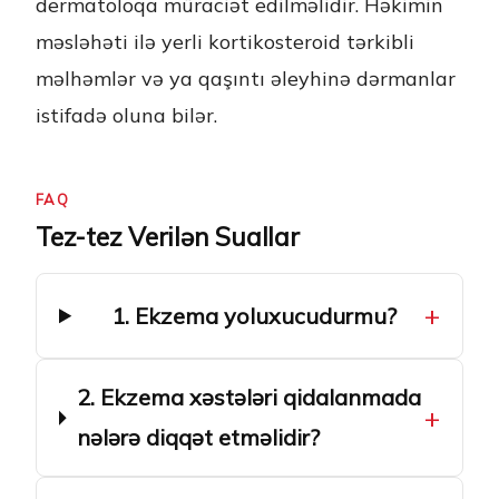
dermatoloqa müraciət edilməlidir. Həkimin
məsləhəti ilə yerli kortikosteroid tərkibli
məlhəmlər və ya qaşıntı əleyhinə dərmanlar
istifadə oluna bilər.
FAQ
Tez-tez Verilən Suallar
+
1. Ekzema yoluxucudurmu?
2. Ekzema xəstələri qidalanmada
+
nələrə diqqət etməlidir?