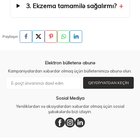
+
3. Ekzema tamamilə sağalırmı?
Paylaşın :
Elektron bülletenə abunə
Kampaniyalardan xəbərdar olmaq üçün bülletenimizə abunə olun.
QEYDIYYATDAN KEÇIN
Sosial Mediya
Yeniliklərdən və aksiyalardan xəbərdar olmaq üçün sosial
şəbəkələrdə bizi izləyin.