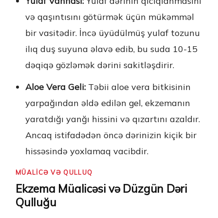
Yulaf Vannası:
Yulaf dərinin qıcıqlanmasını
və qaşıntısını götürmək üçün mükəmməl
bir vasitədir. İncə üyüdülmüş yulaf tozunu
ilıq duş suyuna əlavə edib, bu suda 10-15
dəqiqə gözləmək dərini sakitləşdirir.
Aloe Vera Geli:
Təbii aloe vera bitkisinin
yarpağından əldə edilən gel, ekzemanın
yaratdığı yanğı hissini və qızartını azaldır.
Ancaq istifadədən öncə dərinizin kiçik bir
hissəsində yoxlamaq vacibdir.
MÜALİCƏ VƏ QULLUQ
Ekzema Müalicəsi və Düzgün Dəri
Qulluğu