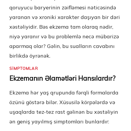
qoruyucu baryerinin zəifləmesi nəticəsində
yaranan və xroniki xarakter daşıyan bir dəri
xəstəliyidir. Bəs ekzema tam olaraq nədir,
niyə yaranır və bu problemlə necə mübarizə
aparmaq olar? Gəlin, bu sualların cavabını
birlikdə öyrənək.
SİMPTOMLAR
Ekzemanın Əlamətləri Hansılardır?
Ekzema hər yaş qrupunda fərqli formalarda
özünü göstərə bilər. Xüsusilə körpələrdə və
uşaqlarda tez-tez rast gəlinən bu xəstəliyin
ən geniş yayılmış simptomları bunlardır: