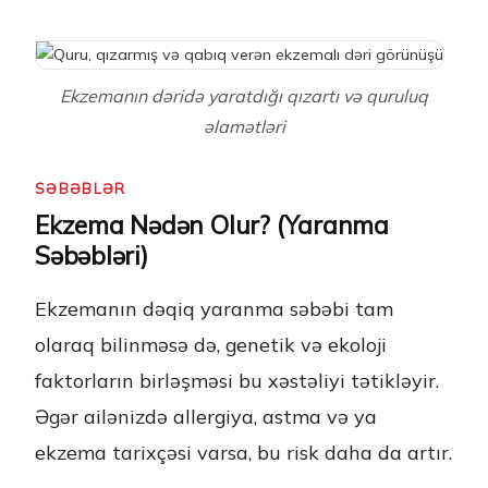
Ekzemanın dəridə yaratdığı qızartı və quruluq
əlamətləri
SƏBƏBLƏR
Ekzema Nədən Olur? (Yaranma
Səbəbləri)
Ekzemanın dəqiq yaranma səbəbi tam
olaraq bilinməsə də, genetik və ekoloji
faktorların birləşməsi bu xəstəliyi tətikləyir.
Əgər ailənizdə allergiya, astma və ya
ekzema tarixçəsi varsa, bu risk daha da artır.