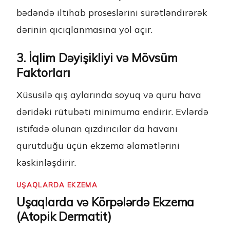
bədəndə iltihab proseslərini sürətləndirərək
dərinin qıcıqlanmasına yol açır.
3. İqlim Dəyişikliyi və Mövsüm
Faktorları
Xüsusilə qış aylarında soyuq və quru hava
dəridəki rütubəti minimuma endirir. Evlərdə
istifadə olunan qızdırıcılar da havanı
qurutduğu üçün ekzema əlamətlərini
kəskinləşdirir.
UŞAQLARDA EKZEMA
Uşaqlarda və Körpələrdə Ekzema
(Atopik Dermatit)