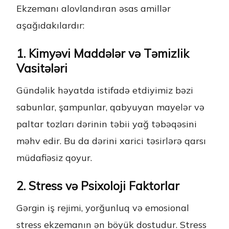
Ekzemanı alovlandıran əsas amillər
aşağıdakılardır:
1. Kimyəvi Maddələr və Təmizlik
Vasitələri
Gündəlik həyatda istifadə etdiyimiz bəzi
sabunlar, şampunlar, qabyuyan mayelər və
paltar tozları dərinin təbii yağ təbəqəsini
məhv edir. Bu da dərini xarici təsirlərə qarsı
müdafiəsiz qoyur.
2. Stress və Psixoloji Faktorlar
Gərgin iş rejimi, yorğunluq və emosional
stress ekzemanın ən böyük dostudur. Stress