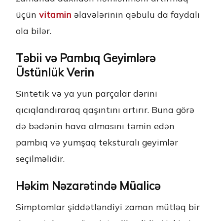
üçün
vitamin
əlavələrinin qəbulu da faydalı
ola bilər.
Təbii və Pambıq Geyimlərə
Üstünlük Verin
Sintetik və ya yun parçalar dərini
qıcıqlandıraraq qaşıntını artırır. Buna görə
də bədənin hava almasını təmin edən
pambıq və yumşaq teksturalı geyimlər
seçilməlidir.
Həkim Nəzarətində Müalicə
Simptomlar şiddətləndiyi zaman mütləq bir