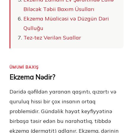
Biləcək Təbii Baxım Üsulları
Ekzema Müalicəsi və Düzgün Dəri
Qulluğu
Tez-tez Verilən Suallar
ÜMUMİ BAXIŞ
Ekzema Nədir?
Dəridə qəfildən yaranan qaşıntı, qızartı və
quruluq hissi bir çox insanın ortaq
problemidir. Gündəlik həyat keyfiyyətinə
birbaşa təsir edən bu narahatlıq, tibbdə
ekzema (dermatit) adlanır. Ekzema, dərinin