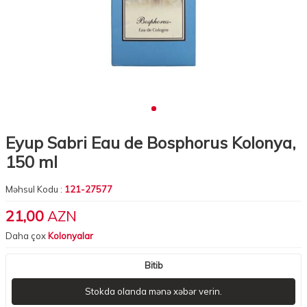
Eyup Sabri Eau de Bosphorus Kolonya,
150 ml
Məhsul Kodu :
121-27577
21,00
AZN
Daha çox
Kolonyalar
Bitib
Stokda olanda mənə xəbər verin.