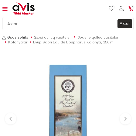
0
0
Axtar
Əsas səhifə
Şəxsi qulluq vasitələri
Bədənə qulluq vasitələri
Kolonyalar
Eyup Sabri Eau de Bosphorus Kolonya, 150 ml