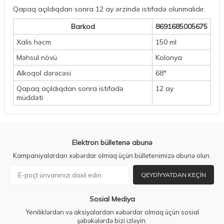
Qapaq açıldıqdan sonra 12 ay ərzində istifadə olunmalıdır.
Barkod
8691685005675
Xalis həcm
150 ml
Məhsul növü
Kolonya
Alkoqol dərəcəsi
68°
Qapaq açıldıqdan sonra istifadə
12 ay
müddəti
Elektron bülletenə abunə
Kampaniyalardan xəbərdar olmaq üçün bülletenimizə abunə olun.
QEYDIYYATDAN KEÇIN
Sosial Mediya
Yeniliklərdən və aksiyalardan xəbərdar olmaq üçün sosial
şəbəkələrdə bizi izləyin.