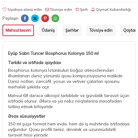
Siyahıya əlavə edin
Tövsiyə edin
Şərh
Qiymət Xəbərdarlığı
Paylaşın
Məhsul təsviri
Ödəniş
Şərhlər
Tövsiyə edin
Qaytarm
Eyüp Sabri Tuncer Bosphorus Kolonya 150 ml
Tərkibi və istifadə qaydası
Bosphorus kolonya İstanbulun boğaz atmosferindən
ilhamlanan dəniz yönümlü qoxu kompozisiyasına malikdir.
Dəniz notları, zəncəfil, yosun və vetiver çalarları qoxunu
mərhələli şəkildə açır.
Məhsul 68 dərəcə alkoqol tərkiblidir və gündəlik təravət üçün
istifadə olunur. Əllərə və ya nəbz nöqtələrinə məsafədən
tətbiq etmək kifayətdir.
Əsas xüsusiyyətlər
150 ml şüşə format həm evdə, həm də iş mühitində istifadəyə
uyğundur. Qoxu profili təmiz, dinamik və uzunmüddətli
təravət hissi yaradır.