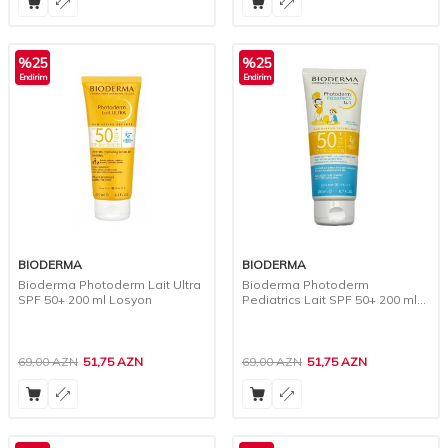
%
25
%
25
Endirim
Endirim
BIODERMA
BIODERMA
Bioderma Photoderm Lait Ultra
Bioderma Photoderm
SPF 50+ 200 ml Losyon
Pediatrics Lait SPF 50+ 200 ml
Süd
69,00
AZN
51,75
AZN
69,00
AZN
51,75
AZN