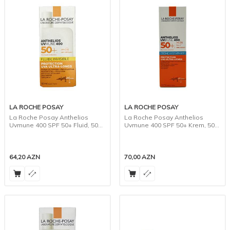
LA ROCHE POSAY
LA ROCHE POSAY
La Roche Posay Anthelios
La Roche Posay Anthelios
Uvmune 400 SPF 50+ Fluid, 50
Uvmune 400 SPF 50+ Krem, 50
ml
ml
64,20
AZN
70,00
AZN