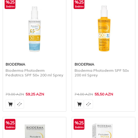
%
25
%
25
Endirim
Endirim
BIODERMA
BIODERMA
Bioderma Photoderm
Bioderma Photoderm SPF 50+
Pediatrics SPF 50+ 200 ml Sprey
200 ml Sprey
79,00
AZN
59,25
AZN
74,00
AZN
55,50
AZN
%
25
%
25
Endirim
Endirim