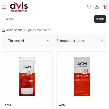
0
0
Axtar
Əsas səhifə
günəş məhsulları
Filtr seçimi
ACM
ACM