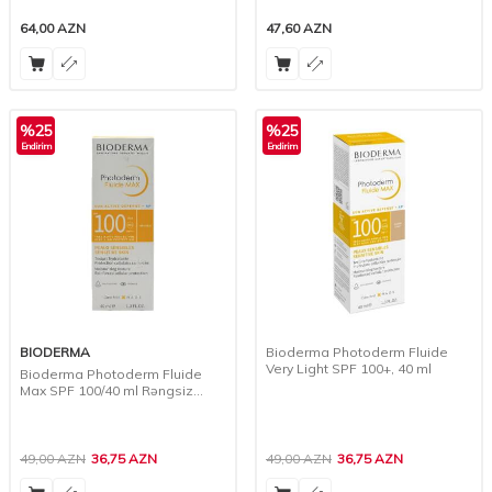
64,00
AZN
47,60
AZN
%
25
%
25
Endirim
Endirim
BIODERMA
Bioderma Photoderm Fluide
Very Light SPF 100+, 40 ml
Bioderma Photoderm Fluide
Max SPF 100/40 ml Rəngsiz
Maye
49,00
AZN
36,75
AZN
49,00
AZN
36,75
AZN