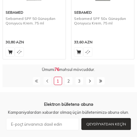
SEBAMED
SEBAMED
Sebamed SPF 50 Günəşdən
Sebamed SPF 50+ Günəşdən
Qoruyucu Krem, 75 ml
Qoruyucu Krem, 75 ml
30,80
AZN
33,60
AZN
Ümumi
76
məhsul mövcuddur.
1
2
3
Elektron bülletenə abunə
Kampaniyalardan xəbərdar olmaq üçün bülletenimizə abunə olun.
QEYDIYYATDAN KEÇIN