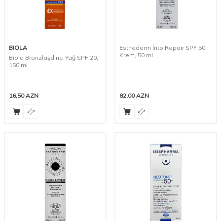
BIOLA
Esthederm İnto Repair SPF 50
Krem, 50 ml
Biola Bronzlaşdırıcı Yağ SPF 20,
150 ml
16,50
AZN
82,00
AZN