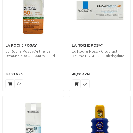
LA ROCHE POSAY
LA ROCHE POSAY
La Roche Posay Anthelius
La Roche Posay Cicaplast
Uvmune 400 Oil Control Fluid
Baume B5 SPF 50 Sakitləşdirici
SPF 50+ Fluid, 50 ml
Vasitə, 40 ml
68,00
AZN
48,00
AZN