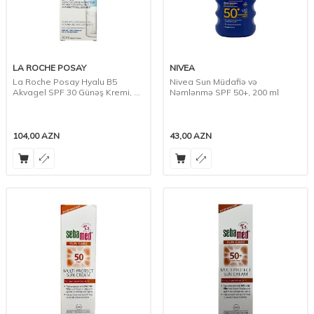
LA ROCHE POSAY
NIVEA
La Roche Posay Hyalu B5
Nivea Sun Müdafiə və
Akvagel SPF 30 Günəş Kremi, 50
Nəmlənmə SPF 50+, 200 ml
ml
104,00
AZN
43,00
AZN