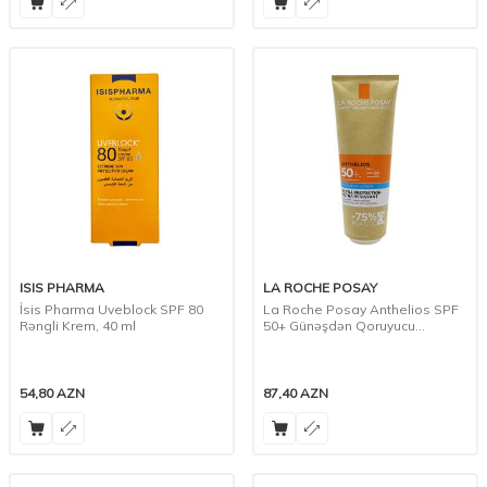
ISIS PHARMA
LA ROCHE POSAY
İsis Pharma Uveblock SPF 80
La Roche Posay Anthelios SPF
Rəngli Krem, 40 ml
50+ Günəşdən Qoruyucu
Kosmetik Süd, 250 ml
54,80
AZN
87,40
AZN