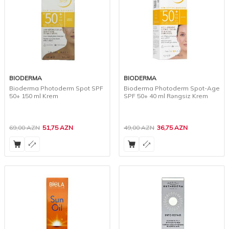
BIODERMA
BIODERMA
Bioderma Photoderm Spot SPF
Bioderma Photoderm Spot-Age
50+ 150 ml Krem
SPF 50+ 40 ml Rəngsiz Krem
69,00
AZN
51,75
AZN
49,00
AZN
36,75
AZN