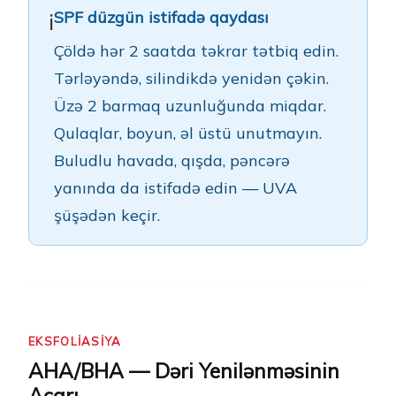
SPF düzgün istifadə qaydası
ℹ️
Çöldə hər 2 saatda təkrar tətbiq edin.
Tərləyəndə, silindikdə yenidən çəkin.
Üzə 2 barmaq uzunluğunda miqdar.
Qulaqlar, boyun, əl üstü unutmayın.
Buludlu havada, qışda, pəncərə
yanında da istifadə edin — UVA
şüşədən keçir.
EKSFOLIASIYA
AHA/BHA — Dəri Yenilənməsinin
Açarı