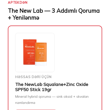
APTEKDƏN
The New Lab — 3 Addımlı Qoruma
+ Yenilənmə
HƏSSAS DƏRI ÜÇÜN
The NewLab Squalane+Zinc Oxide
SPF50 Stick 19gr
Mineral hybrid qoruma — sink oksid + skvalan
nəmləndirmə