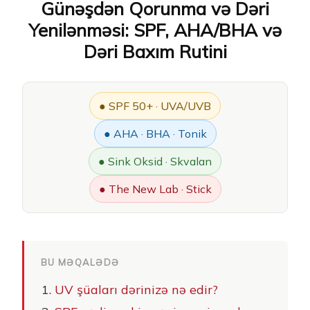
Günəşdən Qorunma və Dəri
Yenilənməsi: SPF, AHA/BHA və
Dəri Baxım Rutini
● SPF 50+ · UVA/UVB
● AHA · BHA · Tonik
● Sink Oksid · Skvalan
● The New Lab · Stick
BU MƏQALƏDƏ
UV şüaları dərinizə nə edir?