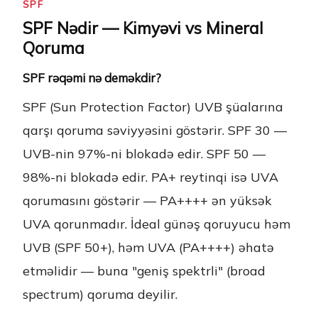
SPF
SPF Nədir — Kimyəvi vs Mineral
Qoruma
SPF rəqəmi nə deməkdir?
SPF (Sun Protection Factor) UVB şüalarına
qarşı qoruma səviyyəsini göstərir. SPF 30 —
UVB-nin 97%-ni blokadə edir. SPF 50 —
98%-ni blokadə edir. PA+ reytinqi isə UVA
qorumasını göstərir — PA++++ ən yüksək
UVA qorunmadır. İdeal günəş qoruyucu həm
UVB (SPF 50+), həm UVA (PA++++) əhatə
etməlidir — buna "geniş spektrli" (broad
spectrum) qoruma deyilir.