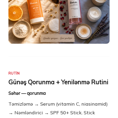
RUTIN
Günəş Qorunma + Yenilənmə Rutini
Səhər — qorunma
Təmizləmə → Serum (vitamin C, niasinamid)
→ Nəmləndirici → SPF 50+ Stick. Stick