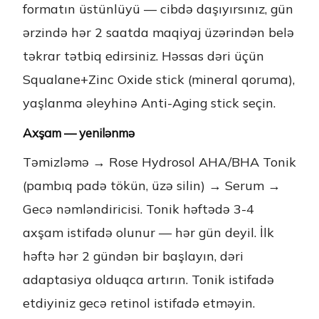
formatın üstünlüyü — cibdə daşıyırsınız, gün
ərzində hər 2 saatda maqiyaj üzərindən belə
təkrar tətbiq edirsiniz. Həssas dəri üçün
Squalane+Zinc Oxide stick (mineral qoruma),
yaşlanma əleyhinə Anti-Aging stick seçin.
Axşam — yenilənmə
Təmizləmə → Rose Hydrosol AHA/BHA Tonik
(pambıq padə tökün, üzə silin) → Serum →
Gecə nəmləndiricisi. Tonik həftədə 3-4
axşam istifadə olunur — hər gün deyil. İlk
həftə hər 2 gündən bir başlayın, dəri
adaptasiya olduqca artırın. Tonik istifadə
etdiyiniz gecə retinol istifadə etməyin.