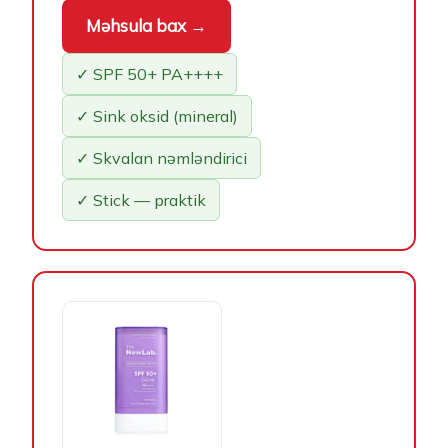
Məhsula bax →
✓ SPF 50+ PA++++
✓ Sink oksid (mineral)
✓ Skvalan nəmləndirici
✓ Stick — praktik