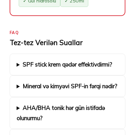
✓ Gül hidrosolu
✓ 250ml
FAQ
Tez-tez Verilən Suallar
SPF stick krem qədər effektivdirmi?
Mineral və kimyəvi SPF-in fərqi nədir?
AHA/BHA tonik hər gün istifadə
olunurmu?