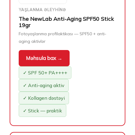
YAŞLANMA ƏLEYHINƏ
The NewLab Anti-Aging SPF50 Stick
19gr
Fotoyaşlanma profilaktikası — SPF50 + anti-
aging aktivlər
Məhsula bax →
✓ SPF 50+ PA++++
✓ Anti-aging aktiv
✓ Kollagen dəstəyi
✓ Stick — praktik