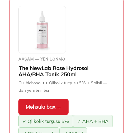
AXŞAM — YENILƏNMƏ
The NewLab Rose Hydrosol
AHA/BHA Tonik 250ml
Gül hidrosolu + Qlikolik turşusu 5% + Salisil —
dəri yenilənməsi
Məhsula bax →
✓ Qlikolik turşusu 5%
✓ AHA + BHA