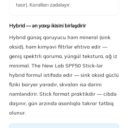
təsir). Koralları zədələyir.
Hybrid — ən yaxşı ikisini birləşdirir
Hybrid günəş qoruyucu həm mineral (sink
oksid), həm kimyəvi filtrlər ehtiva edir —
geniş spektrli qoruma, yüngül tekstura, ağ iz
minimal. The New Lab SPF50 Stick-lər
hybrid formul istifadə edir — sink oksid güclü
fiziki baryer yaradır, skvalan isə dərini
nəmləndirir. Stick format praktikdir — cibdə
daşınır, gün ərzində asanlıqla təkrar tətbiq
olunur.