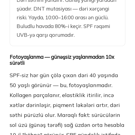
şüadır. DNT mutasiyası — dəri xərçəngi
riski. Yayda, 10:00–16:00 arası ən güclü.
Buludlu havada 80%-i keçir. SPF rəqəmi
UVB-yə qarşı qorumadır.
Fotoyaşlanma — günəşsiz yaşlanmadan 10x
sürətli
SPF-siz hər gün çölə çıxan dəri 40 yaşında
50 yaşlı görünür — bu, fotoyaşlanmadır.
Kollagen parçalanır, elastiklik itirilir, incə
xətlər dərinləşir, piqment ləkələri artır, dəri
səthi pürüzlü olur. Maraqlı fakt: sürücülərin
sol üzü (günəş tərəfi) sağ üzdən orta hesabla
10 il "köhnə" görünür. SPF gündəlik istifadə