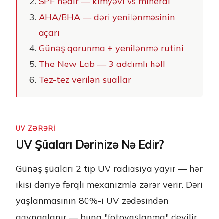
SPF nədir — kimyəvi vs mineral
AHA/BHA — dəri yenilənməsinin
açarı
Günəş qorunma + yenilənmə rutini
The New Lab — 3 addımlı həll
Tez-tez verilən suallar
UV ZƏRƏRI
UV Şüaları Dərinizə Nə Edir?
Günəş şüaları 2 tip UV radiasiya yayır — hər
ikisi dəriyə fərqli mexanizmlə zərər verir. Dəri
yaşlanmasının 80%-i UV zədəsindən
qaynaqlanır — buna "fotoyaşlanma" deyilir.