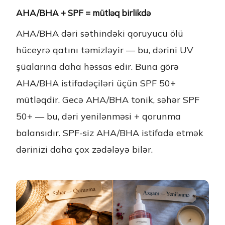
AHA/BHA + SPF = mütləq birlikdə
AHA/BHA dəri səthindəki qoruyucu ölü
hüceyrə qatını təmizləyir — bu, dərini UV
şüalarına daha həssas edir. Buna görə
AHA/BHA istifadəçiləri üçün SPF 50+
mütləqdir. Gecə AHA/BHA tonik, səhər SPF
50+ — bu, dəri yenilənməsi + qorunma
balansıdır. SPF-siz AHA/BHA istifadə etmək
dərinizi daha çox zədələyə bilər.