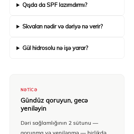
Qışda da SPF lazımdırmı?
Skvalan nədir və dəriyə nə verir?
Gül hidrosolu nə işə yarar?
NƏTICƏ
Gündüz qoruyun, gecə
yeniləyin
Dəri sağlamlığının 2 sütunu —
qorunma və yenilənmə — birlikdə