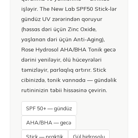
işləyir. The New Lab SPF50 Stick-lər
gündüz UV zərərindən qoruyur
(həssas dəri üçün Zinc Oxide,
yaşlanan dəri üçün Anti-Aging),
Rose Hydrosol AHA/BHA Tonik gecə
dərini yeniləyir, ölü hüceyrələri
təmizləyir, parlaqlıq artırır. Stick
cibinizdə, tonik vannada — gündəlik
rutininizin təbii hissəsinə çevirin.
SPF 50+ — gündüz
AHA/BHA — gecə
Stick — praktik
Gül hidrosolu