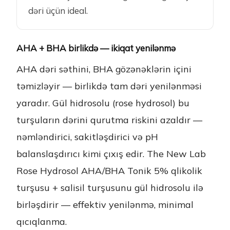
dəri üçün ideal.
AHA + BHA birlikdə — ikiqat yenilənmə
AHA dəri səthini, BHA gözənəklərin içini
təmizləyir — birlikdə tam dəri yenilənməsi
yaradır. Gül hidrosolu (rose hydrosol) bu
turşuların dərini qurutma riskini azaldır —
nəmləndirici, sakitləşdirici və pH
balanslaşdırıcı kimi çıxış edir. The New Lab
Rose Hydrosol AHA/BHA Tonik 5% qlikolik
turşusu + salisil turşusunu gül hidrosolu ilə
birləşdirir — effektiv yenilənmə, minimal
qıcıqlanma.