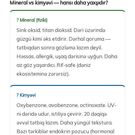
Mineral vs kimyəvi — hansı daha yaxşıdır?
?️ Mineral (fiziki)
Sink oksid, titan dioksid. Dəri üzərində
güzgü kimi əks etdirir. Dərhal qoruma —
tətbiqdən sonra gözləmə lazım deyil.
Həssas, allergik, uşaq dərisinə uyğun. Daha
az göz yaşardıcı. Rif-safe (dəniz
ekosisteminə zərərsiz).
? Kimyəvi
Oxybenzone, avobenzone, octinoxate. UV-
ni dəridə udur, istiliyə çevirir. 20 dəqiqə
əvvəl tətbiq lazım. Daha yüngül tekstura.
Bəzi tərkiblər endokrin pozucu (hormonal