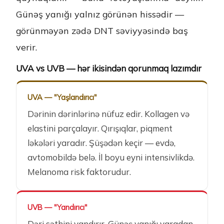
Günəş yanığı yalnız görünən hissədir —
görünməyən zədə DNT səviyyəsində baş
verir.
UVA vs UVB — hər ikisindən qorunmaq lazımdır
UVA — "Yaşlandırıcı"
Dərinin dərinlərinə nüfuz edir. Kollagen və
elastini parçalayır. Qırışıqlar, piqment
ləkələri yaradır. Şüşədən keçir — evdə,
avtomobildə belə. İl boyu eyni intensivlikdə.
Melanoma risk faktorudur.
UVB — "Yandırıcı"
Dəri səthini yandırır. Günəş yanığı yaradan