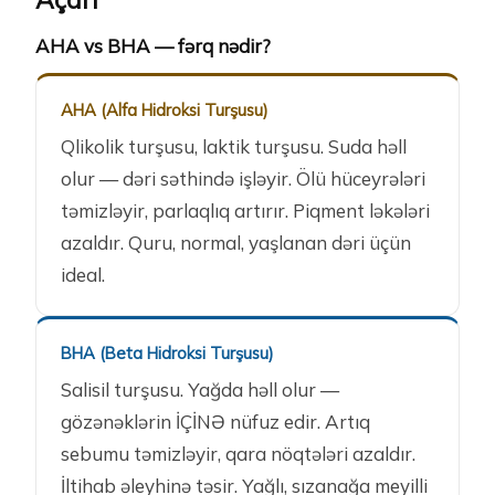
AHA vs BHA — fərq nədir?
AHA (Alfa Hidroksi Turşusu)
Qlikolik turşusu, laktik turşusu. Suda həll
olur — dəri səthində işləyir. Ölü hüceyrələri
təmizləyir, parlaqlıq artırır. Piqment ləkələri
azaldır. Quru, normal, yaşlanan dəri üçün
ideal.
BHA (Beta Hidroksi Turşusu)
Salisil turşusu. Yağda həll olur —
gözənəklərin İÇİNƏ nüfuz edir. Artıq
sebumu təmizləyir, qara nöqtələri azaldır.
İltihab əleyhinə təsir. Yağlı, sızanağa meyilli