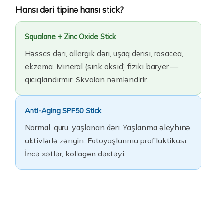
Hansı dəri tipinə hansı stick?
Squalane + Zinc Oxide Stick
Həssas dəri, allergik dəri, uşaq dərisi, rosacea,
ekzema. Mineral (sink oksid) fiziki baryer —
qıcıqlandırmır. Skvalan nəmləndirir.
Anti-Aging SPF50 Stick
Normal, quru, yaşlanan dəri. Yaşlanma əleyhinə
aktivlərlə zəngin. Fotoyaşlanma profilaktikası.
İncə xətlər, kollagen dəstəyi.