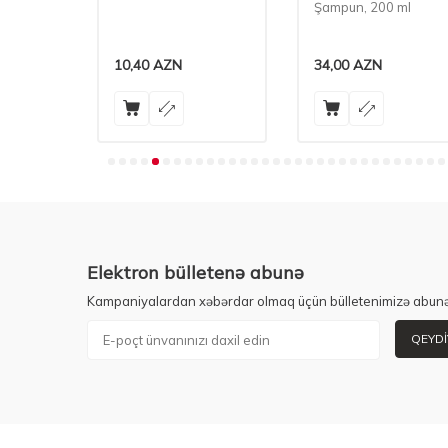
Şampun, 200 ml
10,40
AZN
34,00
AZN
Elektron bülletenə abunə
Kampaniyalardan xəbərdar olmaq üçün bülletenimizə abunə
QEYDI