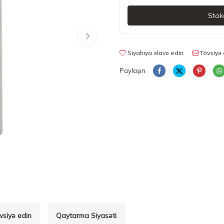
Stok
Siyahıya əlavə edin
Tövsiyə 
Paylaşın
vsiyə edin
Qaytarma Siyasəti