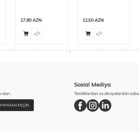
17,80
AZN
12,50
AZN
Sosial Mediya
 olun.
Yeniliklərdən və aksiyalardan xəbə
YYATDAN KEÇIN