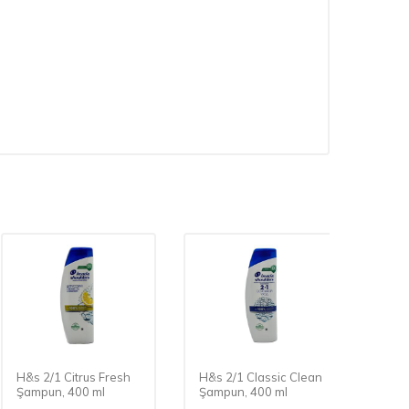
H&s 2/1 Citrus Fresh
H&s 2/1 Classic Clean
Skin-
Şampun, 400 ml
Şampun, 400 ml
Şamp