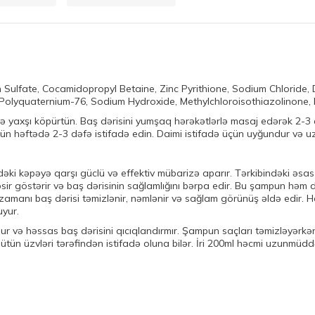
 Sulfate, Cocamidopropyl Betaine, Zinc Pyrithione, Sodium Chloride, 
olyquaternium-76, Sodium Hydroxide, Methylchloroisothiazolinone, 
 yaxşı köpürtün. Baş dərisini yumşaq hərəkətlərlə masaj edərək 2-3 d
ün həftədə 2-3 dəfə istifadə edin. Daimi istifadə üçün uyğundur və uz
i kəpəyə qarşı güclü və effektiv mübarizə aparır. Tərkibindəki əsas 
ir göstərir və baş dərisinin sağlamlığını bərpa edir. Bu şampun həm d
zamanı baş dərisi təmizlənir, nəmlənir və sağlam görünüş əldə edir. H
uyur.
ur və həssas baş dərisini qıcıqlandırmır. Şampun saçları təmizləyərkən
bütün üzvləri tərəfindən istifadə oluna bilər. İri 200ml həcmi uzunmüddə