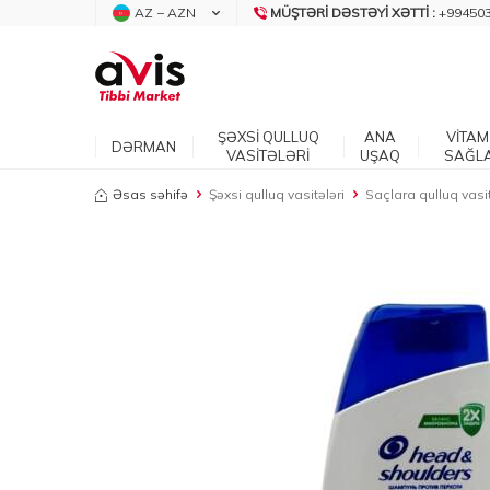
AZ − AZN
MÜŞTƏRI DƏSTƏYI XƏTTI :
+99450
ŞƏXSİ QULLUQ
ANA
VİTAM
DƏRMAN
VASİTƏLƏRİ
UŞAQ
SAĞL
Əsas səhifə
Şəxsi qulluq vasitələri
Saçlara qulluq vasit