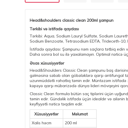
Head&shoulders classic clean 200ml şampun
Tərkibi və istifadə qaydası
Tərkibi: Aqua, Sodium Lauryl Sulfate, Sodium Laureth
Sodium Benzoate, Tetrasodium EDTA, Trideceth-10, P
İstifadə qaydası: Şampunu nəm saçlara tətbiq edin və
Daha sonra bol su ilə yaxalamayın. Optimal nəticə üç
Əsas xüsusiyyətlər
Head&Shoulders Classic Clean şampunu baş dərisindək
gəlməsinə səbəb olan göbələklərə qarşı antifungal təs
uzunmüddətli rahatlıq təmin edir. Müntəzəm istifadə 
kəpəyə qarşı mübarizədə dünya lideri mövqeyini qor
Classic Clean formula bütün saç tiplərini üçün uyğund
təmin edir. Gündəlik istifadə üçün idealdır və ailənin 
keyfiyyətli nəticə təqdim edir.
Xüsusiyyətlər
Məlumat
Xalis həcm
200 ml