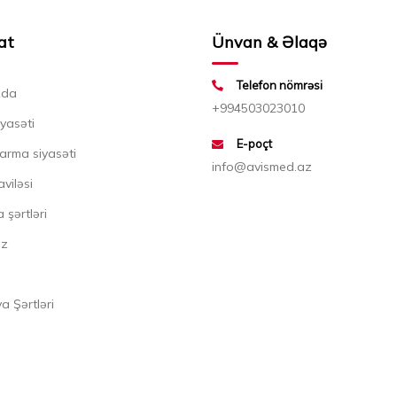
at
Ünvan & Əlaqə
Telefon nömrəsi
zda
+994503023010
iyasəti
E-poçt
arma siyasəti
info@avismed.az
aviləsi
 şərtləri
ız
 Şərtləri