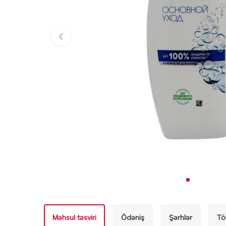
Məhsul təsviri
Ödəniş
Şərhlər
Tö