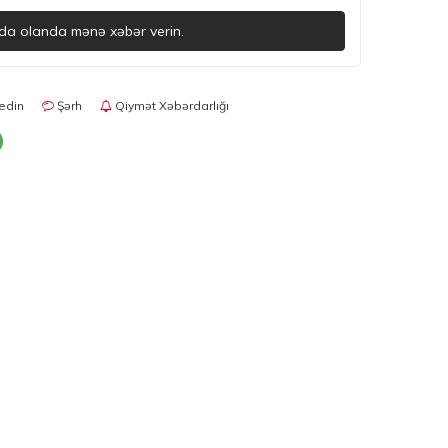
da olanda mənə xəbər verin.
edin
Şərh
Qiymət Xəbərdarlığı