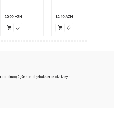
10,00
AZN
12,40
AZN
59,80
rdar olmaq üçün sosial şəbəkələrdə bizi izləyin.