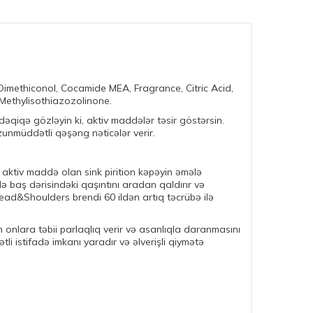
Dimethiconol, Cocamide MEA, Fragrance, Citric Acid,
Methylisothiazozolinone.
əqiqə gözləyin ki, aktiv maddələr təsir göstərsin.
unmüddətli qəşəng nəticələr verir.
aktiv maddə olan sink pirition kəpəyin əmələ
ə baş dərisindəki qaşıntını aradan qaldırır və
ead&Shoulders brendi 60 ildən artıq təcrübə ilə
 onlara təbii parlaqlıq verir və asanlıqla daranmasını
tli istifadə imkanı yaradır və əlverişli qiymətə