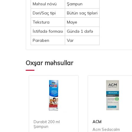
Məhsul növü
Şampun
Dəri/Saç tipi
Bütün saç tipləri
Tekstura
Maye
İstifadə forması
Gündə 1 dəfə
Paraben
Var
Oxşar məhsullar
Durabit 200 ml
ACM
Şampun
Acm Sedacalm