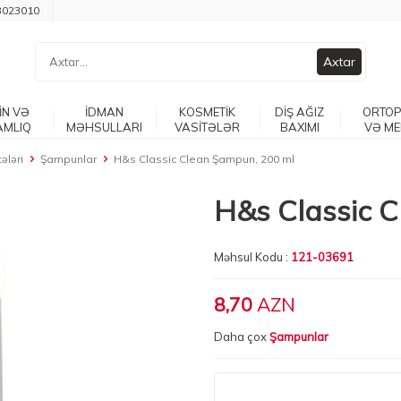
3023010
Axtar
İN VƏ
İDMAN
KOSMETİK
DİŞ AĞIZ
ORTOP
AMLIQ
MƏHSULLARI
VASİTƏLƏR
BAXIMI
VƏ ME
ələri
Şampunlar
H&s Classic Clean Şampun, 200 ml
H&s Classic 
Məhsul Kodu :
121-03691
8,70
AZN
Daha çox
Şampunlar