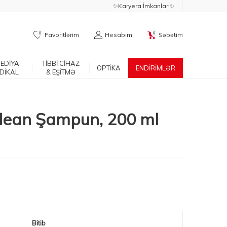
✨Karyera İmkanları✨
0
0
Favoritlərim
Hesabım
Səbətim
EDİYA
TİBBİ CİHAZ
OPTİKA
ENDİRİMLƏR
DİKAL
& EŞİTMƏ
Clean Şampun, 200 ml
Bitib