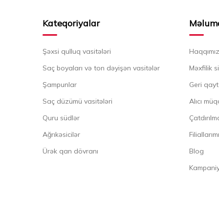
Kateqoriyalar
Məlum
Şəxsi qulluq vasitələri
Haqqımı
Saç boyaları və ton dəyişən vasitələr
Məxfilik s
Şampunlar
Geri qayt
Saç düzümü vasitələri
Alıcı müq
Quru südlər
Çatdırılma
Ağrıkəsicilər
Filiallarım
Ürək qan dövranı
Blog
Kampaniya