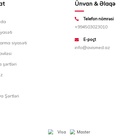
at
Ünvan & Əlaqə
Telefon nömrəsi
zda
+994503023010
iyasəti
E-poçt
arma siyasəti
info@avismed.az
aviləsi
 şərtləri
ız
 Şərtləri