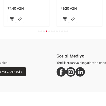
74,40
AZN
49,20
AZN
Sosial Mediya
 olun.
Yeniliklərdən və aksiyalardan xəbə
YYATDAN KEÇIN