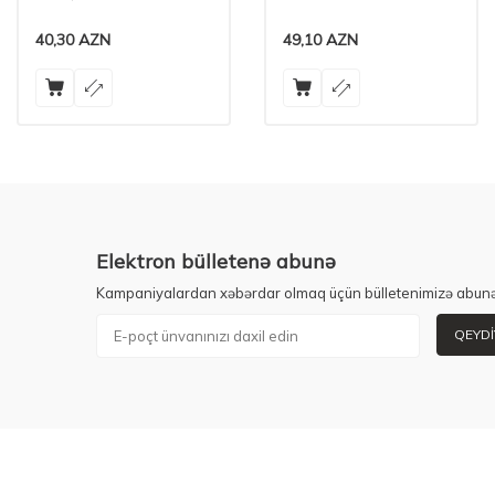
40,30
AZN
49,10
AZN
Elektron bülletenə abunə
Kampaniyalardan xəbərdar olmaq üçün bülletenimizə abunə
QEYDI