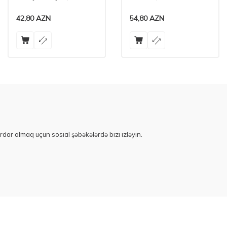
42,80
AZN
54,80
AZN
rdar olmaq üçün sosial şəbəkələrdə bizi izləyin.