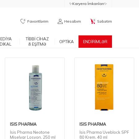
✨Karyera İmkanları✨
0
0
Favoritlərim
Hesabım
Səbətim
EDİYA
TİBBİ CİHAZ
OPTİKA
ENDİRİMLƏR
DİKAL
& EŞİTMƏ
ISIS PHARMA
ISIS PHARMA
İsis Pharma Neotone
İsis Pharma Uveblock SPF
Miselyar Losyon, 250 ml
80 Krem, 40 ml