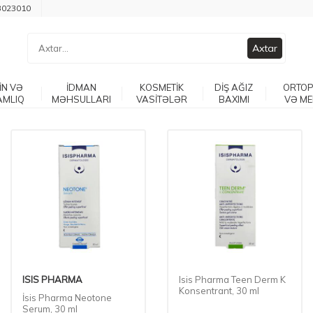
3023010
Axtar
İN VƏ
İDMAN
KOSMETİK
DİŞ AĞIZ
ORTOP
AMLIQ
MƏHSULLARI
VASİTƏLƏR
BAXIMI
VƏ ME
ISIS PHARMA
Isis Pharma Teen Derm K
Konsentrant, 30 ml
İsis Pharma Neotone
Serum, 30 ml