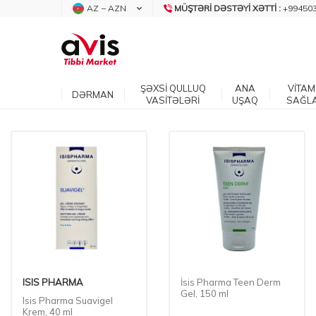
AZ − AZN
MÜŞTƏRI DƏSTƏYI XƏTTI :
+99450
ŞƏXSİ QULLUQ
ANA
VİTAM
DƏRMAN
VASİTƏLƏRİ
UŞAQ
SAĞL
ISIS PHARMA
İsis Pharma Teen Derm
Gel, 150 ml
Isis Pharma Suavigel
Krem, 40 ml