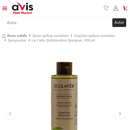
0
0
Axtar
Əsas səhifə
Şəxsi qulluq vasitələri
Saçlara qulluq vasitələri
Şampunlar
Le Cafe Qidalandırıcı Şampun, 300 ml