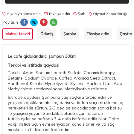
Siyahıya əlavə edin
Tövsiyə edin
Şərh
Qiymət Xəbərdarlığı
Paylaşın
Məhsul təsviri
Ödəniş
Şərhlər
Tövsiyə edin
Qaytarm
Le cafe qidalandırıcı şampun 300ml
Tərkibi və istifadə qaydası
Tərkibi: Aqua, Sodium Laureth Sulfate, Cocamidopropyl
Betaine, Sodium Chloride, Coffea Arabica Seed Extract,
Panthenol, Keratin Hydrolyzed, Glycerin, Parfum, Citric Acid,
Methylchloroisothiazolinone, Methylisothiazolinone.
İstifadə qaydası: Şampunu yaş saçlara tətbiq edin və
yaxşıca köpükləndirib, saç dərisi və bütün saça nazik masaj
hərəkətləri ilə sürtün. 2-3 dəqiqə saxladıqdan sonra bol su
ilə yaxşıca yuyun. Gündəlik istifadə üçün nəzərdə
tutulmuşdur və həftədə 3-4 dəfə istifadə edilə bilər. Daha
yaxşı nəticə üçün eyni seriyadan kondisioner və ya saç
maskası ilə birlikdə istifadə edin.