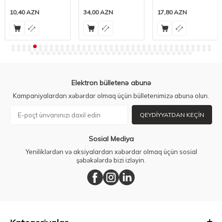
10,40
AZN
34,00
AZN
17,80
AZN
Elektron bülletenə abunə
Kampaniyalardan xəbərdar olmaq üçün bülletenimizə abunə olun.
QEYDIYYATDAN KEÇIN
Sosial Mediya
Yeniliklərdən və aksiyalardan xəbərdar olmaq üçün sosial
şəbəkələrdə bizi izləyin.