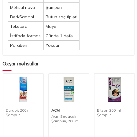
Məhsul növü
Şampun
Dəri/Saç tipi
Bütün saç tipləri
Tekstura
Maye
İstifadə forması
Gündə 1 dəfə
Paraben
Yoxdur
Oxşar məhsullar
Durabit 200 ml
ACM
Bitson 200 ml
Şampun
Şampun
Acm Sedacalm
Şampun, 200 ml