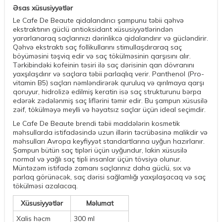
Əsas xüsusiyyətlər
Le Cafe De Beaute qidalandırıcı şampunu təbii qəhvə
ekstraktının güclü antioksidant xüsusiyyətlərindən
yararlanaraq saçlarınızı dərinlikcə qidalandırır və gücləndirir.
Qəhvə ekstraktı saç follikullarını stimullaşdıraraq saç
böyüməsini təşviq edir və saç tökülməsinin qarşısını alır.
Tərkibindəki kofeinin təsiri ilə saç dərisinin qan dövranını
yaxşılaşdırır və saçlara təbii parlaqlıq verir. Panthenol (Pro-
vitamin B5) saçları nəmləndirərək quruluq və qırılmaya qarşı
qoruyur, hidrolizə edilmiş keratin isə saç strukturunu bərpa
edərək zədələnmiş saç liflərini təmir edir. Bu şampun xüsusilə
zəif, tökülməyə meylli və həyatsız saçlar üçün ideal seçimdir.
Le Cafe De Beaute brendi təbii maddələrin kosmetik
məhsullarda istifadəsində uzun illərin təcrübəsinə malikdir və
məhsulları Avropa keyfiyyət standartlarına uyğun hazırlanır.
Şampun bütün saç tipləri üçün uyğundur, lakin xüsusilə
normal və yağlı saç tipli insanlar üçün tövsiyə olunur.
Müntəzəm istifadə zamanı saçlarınız daha güclü, sıx və
parlaq görünəcək, saç dərisi sağlamlığı yaxşılaşacaq və saç
tökülməsi azalacaq.
Xüsusiyyətlər
Məlumat
Xalis həcm
300 ml