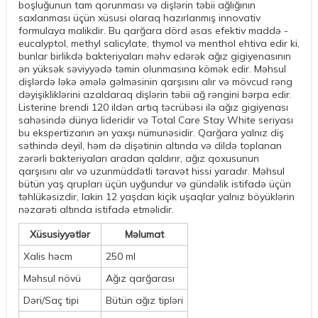
boşluğunun tam qorunması və dişlərin təbii ağlığının
saxlanması üçün xüsusi olaraq hazırlanmış innovativ
formulaya malikdir. Bu qarğara dörd əsas efektiv maddə -
eucalyptol, methyl salicylate, thymol və menthol ehtiva edir ki,
bunlar birlikdə bakteriyaları məhv edərək ağız gigiyenasının
ən yüksək səviyyədə təmin olunmasına kömək edir. Məhsul
dişlərdə ləkə əmələ gəlməsinin qarşısını alır və mövcud rəng
dəyişikliklərini azaldaraq dişlərin təbii ağ rəngini bərpa edir.
Listerine brendi 120 ildən artıq təcrübəsi ilə ağız gigiyenası
sahəsində dünya lideridir və Total Care Stay White seriyası
bu ekspertizanın ən yaxşı nümunəsidir. Qarğara yalnız diş
səthində deyil, həm də dişətinin altında və dildə toplanan
zərərli bakteriyaları aradan qaldırır, ağız qoxusunun
qarşısını alır və uzunmüddətli təravət hissi yaradır. Məhsul
bütün yaş qrupları üçün uyğundur və gündəlik istifadə üçün
təhlükəsizdir, lakin 12 yaşdan kiçik uşaqlar yalnız böyüklərin
nəzarəti altında istifadə etməlidir.
Xüsusiyyətlər
Məlumat
Xalis həcm
250 ml
Məhsul növü
Ağız qarğarası
Dəri/Saç tipi
Bütün ağız tipləri