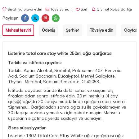
Siyahıya əlavə edin
Tövsiyə edin
Şərh
Qiymət Xəbərdarlığı
Paylaşın
Məhsul təsviri
Ödəniş
Şərhlər
Tövsiyə edin
Qaytarm
Listerine total care stay white 250ml ağız qarğarası
Tərkibi və istifadə qaydası
Tərkibi: Aqua, Alcohol, Sorbitol, Poloxamer 407, Benzoic
Acid, Sodium Saccharin, Eucalyptol, Methyl Salicylate,
Thymol, Menthol, Sodium Benzoate, CI 42053.
İstifadə qaydası: Gündə iki dəfə, səhər və axşam diş
fırçaladıqdan sonra istifadə edin. 20 ml məhlulu (4 çay
qaşığı) ağızda 30 saniyə müddətində qarğara edin, sonra
tüpməhsul. Qarğaradan sonra ağızı su ilə çaykalamayın və
30 dəqiqə ərzində yemək və içki qəbul etməyin. Məhsulu
uşaqların əlçatmaz yerdə saxlayın və udmayın.
Əsas xüsusiyyətlər
Listerine 1902 Total Care Stay White ağız qarğarası ağız