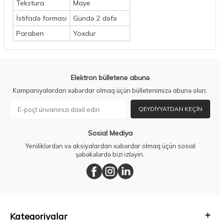
Tekstura
Maye
İstifadə forması
Gündə 2 dəfə
Paraben
Yoxdur
Elektron bülletenə abunə
Kampaniyalardan xəbərdar olmaq üçün bülletenimizə abunə olun.
QEYDIYYATDAN KEÇIN
Sosial Mediya
Yeniliklərdən və aksiyalardan xəbərdar olmaq üçün sosial
şəbəkələrdə bizi izləyin.
Kateqoriyalar