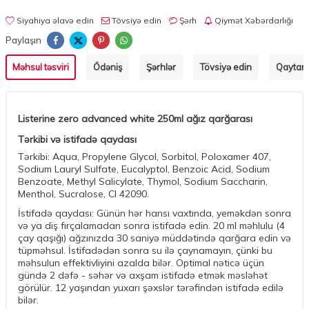
Siyahıya əlavə edin
Tövsiyə edin
Şərh
Qiymət Xəbərdarlığı
Paylaşın
Məhsul təsviri
Ödəniş
Şərhlər
Tövsiyə edin
Qaytarm
Listerine zero advanced white 250ml ağız qarğarası
Tərkibi və istifadə qaydası
Tərkibi: Aqua, Propylene Glycol, Sorbitol, Poloxamer 407,
Sodium Lauryl Sulfate, Eucalyptol, Benzoic Acid, Sodium
Benzoate, Methyl Salicylate, Thymol, Sodium Saccharin,
Menthol, Sucralose, CI 42090.
İstifadə qaydası: Günün hər hansı vaxtında, yeməkdən sonra
və ya diş fırçalamadan sonra istifadə edin. 20 ml məhlulu (4
çay qaşığı) ağzınızda 30 saniyə müddətində qarğara edin və
tüpməhsul. İstifadədən sonra su ilə çaynamayın, çünki bu
məhsulun effektivliyini azalda bilər. Optimal nəticə üçün
gündə 2 dəfə - səhər və axşam istifadə etmək məsləhət
görülür. 12 yaşından yuxarı şəxslər tərəfindən istifadə edilə
bilər.