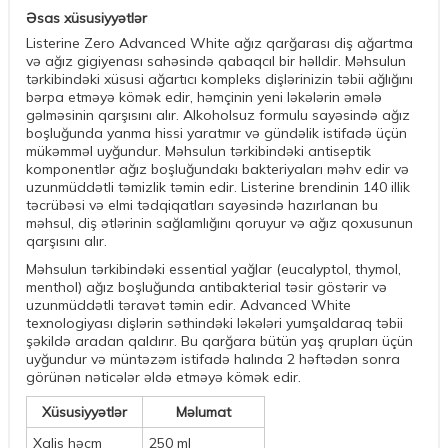
Əsas xüsusiyyətlər
Listerine Zero Advanced White ağız qarğarası diş ağartma
və ağız gigiyenası sahəsində qabaqcıl bir həlldir. Məhsulun
tərkibindəki xüsusi ağartıcı kompleks dişlərinizin təbii ağlığını
bərpa etməyə kömək edir, həmçinin yeni ləkələrin əmələ
gəlməsinin qarşısını alır. Alkoholsuz formulu sayəsində ağız
boşluğunda yanma hissi yaratmır və gündəlik istifadə üçün
mükəmməl uyğundur. Məhsulun tərkibindəki antiseptik
komponentlər ağız boşluğundakı bakteriyaları məhv edir və
uzunmüddətli təmizlik təmin edir. Listerine brendinin 140 illik
təcrübəsi və elmi tədqiqatları sayəsində hazırlanan bu
məhsul, diş ətlərinin sağlamlığını qoruyur və ağız qoxusunun
qarşısını alır.
Məhsulun tərkibindəki essential yağlar (eucalyptol, thymol,
menthol) ağız boşluğunda antibakterial təsir göstərir və
uzunmüddətli təravət təmin edir. Advanced White
texnologiyası dişlərin səthindəki ləkələri yumşaldaraq təbii
şəkildə aradan qaldırır. Bu qarğara bütün yaş qrupları üçün
uyğundur və müntəzəm istifadə halında 2 həftədən sonra
görünən nəticələr əldə etməyə kömək edir.
Xüsusiyyətlər
Məlumat
Xalis həcm
250 ml