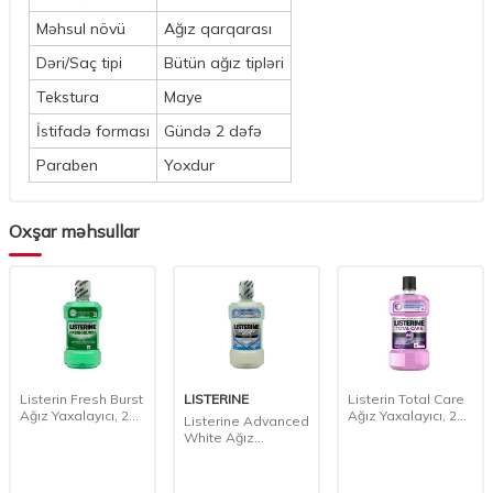
Məhsul növü
Ağız qarqarası
Dəri/Saç tipi
Bütün ağız tipləri
Tekstura
Maye
İstifadə forması
Gündə 2 dəfə
Paraben
Yoxdur
Oxşar məhsullar
rin Fresh Burst
LISTERINE
Listerin Total Care
Curap
Yaxalayıcı, 250
Ağız Yaxalayıcı, 250
Plus 
Listerine Advanced
ml
Ağız Y
White Ağız
200 m
Yaxalayıcı, 500 ml