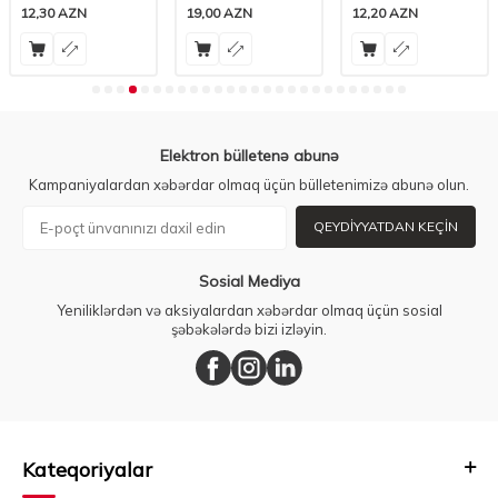
AZN
19,00
AZN
12,20
AZN
23,00
Elektron bülletenə abunə
Kampaniyalardan xəbərdar olmaq üçün bülletenimizə abunə olun.
QEYDIYYATDAN KEÇIN
Sosial Mediya
Yeniliklərdən və aksiyalardan xəbərdar olmaq üçün sosial
şəbəkələrdə bizi izləyin.
Kateqoriyalar