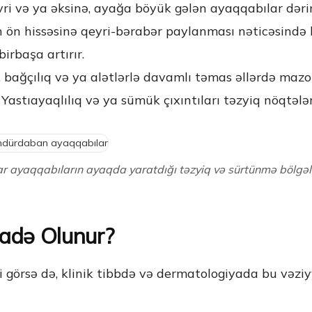
ivri və ya əksinə, ayağa böyük gələn ayaqqabılar dəri
 ön hissəsinə qeyri-bərabər paylanması nəticəsində 
rbaşa artırır.
 bağçılıq və ya alətlərlə davamlı təmas əllərdə mazol
Yastıayaqlılıq və ya sümük çıxıntıları təzyiq nöqtələri
r ayaqqabıların ayaqda yaratdığı təzyiq və sürtünmə bölgəl
fadə Olunur?
imi görsə də, klinik tibbdə və dermatologiyada bu və