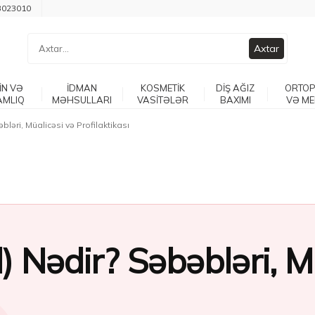
3023010
Axtar
İN VƏ
İDMAN
KOSMETİK
DİŞ AĞIZ
ORTOP
AMLIQ
MƏHSULLARI
VASİTƏLƏR
BAXIMI
VƏ ME
ləri, Müalicəsi və Profilaktikası
 Nədir? Səbəbləri, M