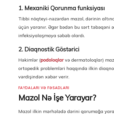
1. Mexaniki Qorunma funksiyası
Tibbi nöqteyi-nəzərdən mazol, dərinin altın
üçün yaranır. Əgər bədən bu sərt təbəqəni ə
infeksiyalaşmaya səbəb olardı.
2. Diaqnostik Göstərici
Həkimlər (
podoloqlar
və dermatoloqlar) mazo
ortopedik problemləri haqqında ilkin diaqn
vərdişindən xəbər verir.
FAYDALARI VƏ FƏSADLARI
Mazol Nə İşe Yarayar?
Mazol ilkin mərhələdə dərini qorumağa yara