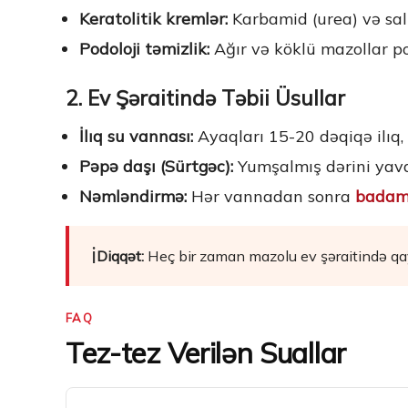
Keratolitik kremlər:
Karbamid (urea) və salis
Podoloji təmizlik:
Ağır və köklü mazollar pod
2. Ev Şəraitində Təbii Üsullar
İlıq su vannası:
Ayaqları 15-20 dəqiqə ilıq,
Pəpə daşı (Sürtgəc):
Yumşalmış dərini ya
Nəmləndirmə:
Hər vannadan sonra
badam
ℹ️
Diqqət:
Heç bir zaman mazolu ev şəraitində qayç
FAQ
Tez-tez Verilən Suallar