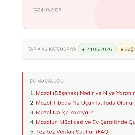
24.05.2026
● 24.05.2026
● Sağl
TARİX VƏ KATEQORİYA
BU MƏQALƏDƏ
Mazol (Döşənək) Nədir və Niyə Yaranır
Mazol Tibbdə Nə Üçün İstifadə Olunur
Mazol Nə İşe Yarayar?
Mazolun Müalicəsi və Ev Şəraitində Qu
Tez-tez Verilən Suallar (FAQ)