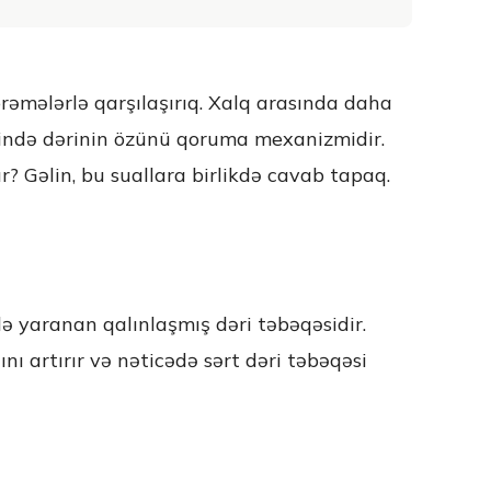
rəmələrlə qarşılaşırıq. Xalq arasında daha
slində dərinin özünü qoruma mexanizmidir.
? Gəlin, bu suallara birlikdə cavab tapaq.
ə yaranan qalınlaşmış dəri təbəqəsidir.
 artırır və nəticədə sərt dəri təbəqəsi