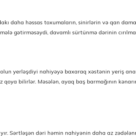
dakı daha həssas toxumaların, sinirlərin və qan dama
mələ gətirməsəydi, davamlı sürtünmə dərinin cırılma
lun yerləşdiyi nahiyəyə baxaraq xəstənin yeriş ana
oz qoya bilirlər. Məsələn, ayaq baş barmağının kənar
yır. Sərtləşən dəri həmin nahiyənin daha az zədələn