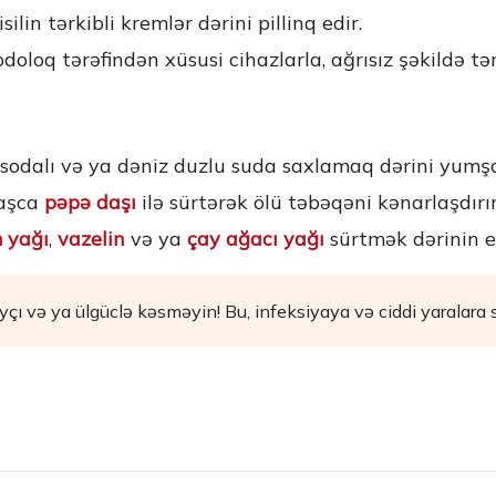
ilin tərkibli kremlər dərini pillinq edir.
oloq tərəfindən xüsusi cihazlarla, ağrısız şəkildə təm
 sodalı və ya dəniz duzlu suda saxlamaq dərini yumşa
vaşca
pəpə daşı
ilə sürtərək ölü təbəqəni kənarlaşdırı
 yağı
,
vazelin
və ya
çay ağacı yağı
sürtmək dərinin el
ı və ya ülgüclə kəsməyin! Bu, infeksiyaya və ciddi yaralara s