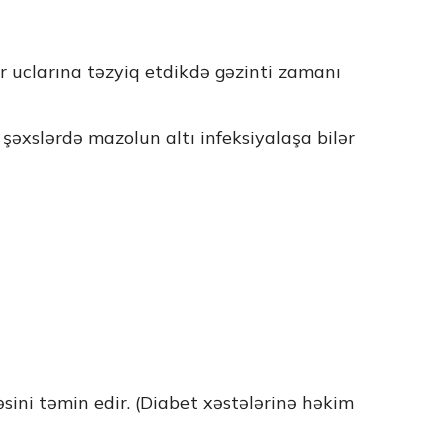
 uclarına təzyiq etdikdə gəzinti zamanı
şəxslərdə mazolun altı infeksiyalaşa bilər
ini təmin edir. (Diabet xəstələrinə həkim