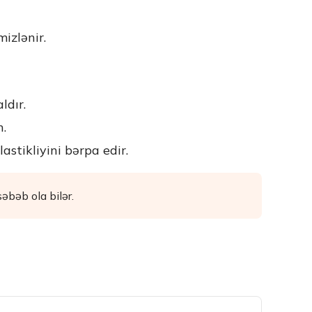
izlənir.
ldır.
n.
astikliyini bərpa edir.
əbəb ola bilər.