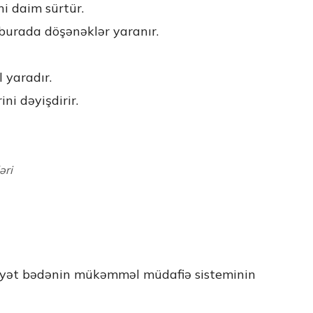
ni daim sürtür.
burada döşənəklər yaranır.
 yaradır.
ni dəyişdirir.
əri
ziyyət bədənin mükəmməl müdafiə sisteminin