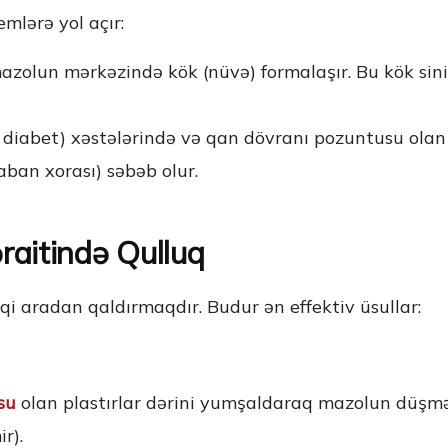
lərə yol açır:
olun mərkəzində kök (nüvə) formalaşır. Bu kök sinir
i diabet) xəstələrində və qan dövranı pozuntusu olan 
aban xorası) səbəb olur.
raitində Qulluq
i aradan qaldırmaqdır. Budur ən effektiv üsullar:
usu
olan plastırlar dərini yumşaldaraq mazolun düşməs
r).