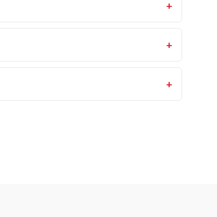
+
+
+