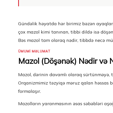
Gündəlik həyatda hər birimiz bəzən ayaqları
çox mazol kimi tanınan, tibbi dildə isə döş
Bəs mazol tam olaraq nədir, tibbdə necə müal
ÜMUMİ MƏLUMAT
Mazol (Döşənək) Nədir və N
Mazol, dərinin davamlı olaraq sürtünməyə, 
Orqanizmimiz təzyiqə məruz qalan həssas böl
formalaşır.
Mazolların yaranmasının əsas səbəbləri aşağ