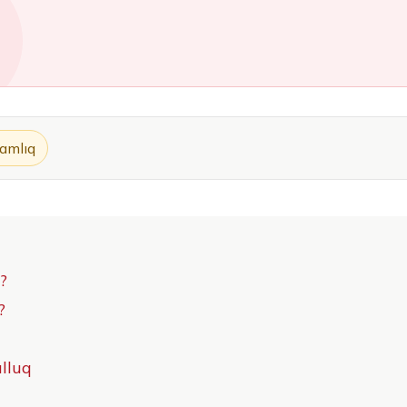
amlıq
?
?
lluq