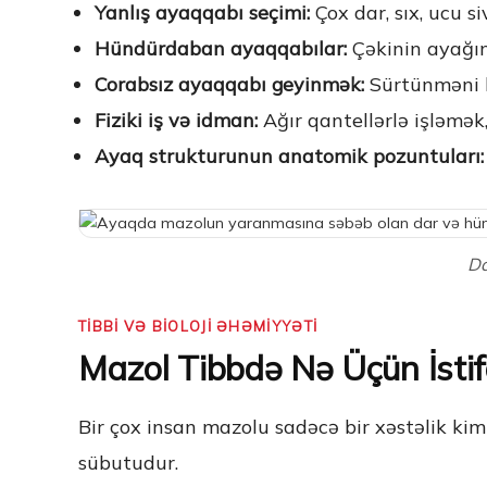
Yanlış ayaqqabı seçimi:
Çox dar, sıx, ucu s
Hündürdaban ayaqqabılar:
Çəkinin ayağın
Corabsız ayaqqabı geyinmək:
Sürtünməni bi
Fiziki iş və idman:
Ağır qantellərlə işləmək,
Ayaq strukturunun anatomik pozuntuları:
Da
TİBBİ VƏ BİOLOJİ ƏHƏMİYYƏTİ
Mazol Tibbdə Nə Üçün İsti
Bir çox insan mazolu sadəcə bir xəstəlik k
sübutudur.