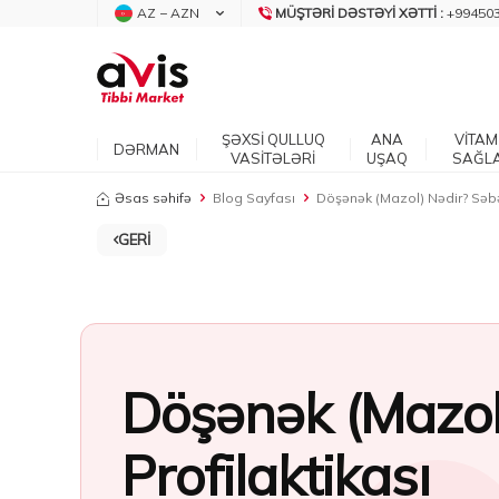
AZ − AZN
MÜŞTƏRI DƏSTƏYI XƏTTI :
+99450
ŞƏXSİ QULLUQ
ANA
VİTAM
DƏRMAN
VASİTƏLƏRİ
UŞAQ
SAĞL
Əsas səhifə
Blog Sayfası
Döşənək (Mazol) Nədir? Səbəb
GERI
Döşənək (Mazol)
Profilaktikası