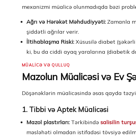
mexanizmi müalicə olunmadıqda bəzi problem
Ağrı və Hərəkət Məhdudiyyəti:
Zamanla maz
şiddətli ağrılar verir.
İltihablaşma Riski:
Xüsusilə diabet (şəkərl
ki, bu da ciddi ayaq yaralarına (diabetik d
MÜALİCƏ VƏ QULLUQ
Mazolun Müalicəsi və Ev Şə
Döşənəklərin müalicəsində əsas qayda təzyiq
1. Tibbi və Aptek Müalicəsi
Mazol plastırları:
Tərkibində
salisilin turş
məsləhəti olmadan istifadəsi tövsiyə edilmi