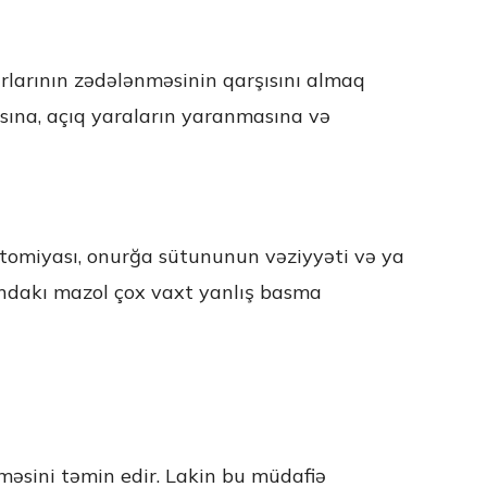
rlarının zədələnməsinin qarşısını almaq
sına, açıq yaraların yaranmasına və
tomiyası, onurğa sütununun vəziyyəti və ya
ındakı mazol çox vaxt yanlış basma
məsini təmin edir. Lakin bu müdafiə