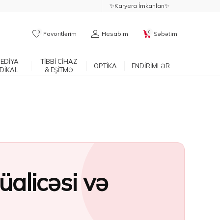
✨Karyera İmkanları✨
0
0
Favoritlərim
Hesabım
Səbətim
EDİYA
TİBBİ CİHAZ
OPTİKA
ENDİRİMLƏR
DİKAL
& EŞİTMƏ
üalicəsi və