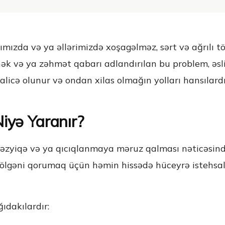
mızda və ya əllərimizdə xoşagəlməz, sərt və ağrılı tö
ənək və ya zəhmət qabarı adlandırılan bu problem, ə
icə olunur və ondan xilas olmağın yolları hansılardır
iyə Yaranır?
təzyiqə və ya qıcıqlanmaya məruz qalması nəticəsind
gəni qorumaq üçün həmin hissədə hüceyrə istehsalını
ıdakılardır: