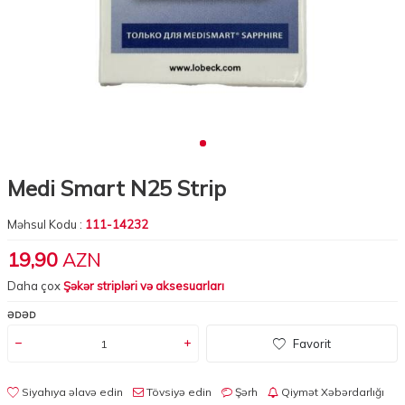
Medi Smart N25 Strip
Məhsul Kodu :
111-14232
19,90
AZN
Daha çox
Şəkər stripləri və aksesuarları
ƏDƏD
Favorit
Siyahıya əlavə edin
Tövsiyə edin
Şərh
Qiymət Xəbərdarlığı