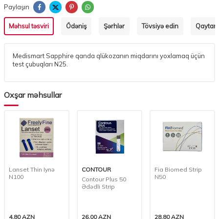
Paylaşın
Məhsul təsviri
Ödəniş
Şərhlər
Tövsiyə edin
Qaytarm
Medismart Sapphire qanda qlükozanın miqdarını yoxlamaq üçün
test çubuqları N25.
Oxşar məhsullar
Lanset Thin Iynə
CONTOUR
Fia Biomed Strip
N100
N50
Contour Plus 50
Ədədli Strip
4,80
AZN
26,00
AZN
28,80
AZN