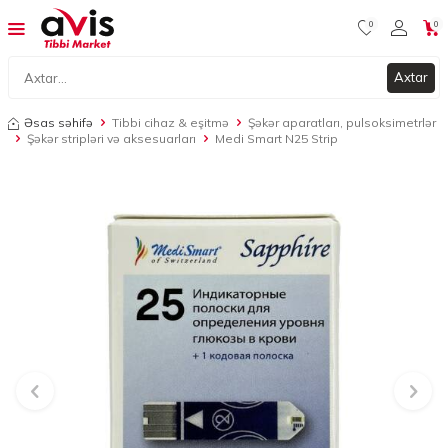
0
0
Axtar
Əsas səhifə
Tibbi cihaz & eşitmə
Şəkər aparatları, pulsoksimetrlər
Şəkər stripləri və aksesuarları
Medi Smart N25 Strip