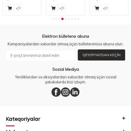
Elektron bülletenə abunə
Kampaniyalardan xəbərdar olmaq üçün bülletenimizə abunə olun.
QEYDIYYATDAN KEÇIN
Sosial Mediya
Yeniliklərdən və aksiyalardan xəbərdar olmaq üçün sosial
şəbəkələrdə bizi izləyin.
Kateqoriyalar