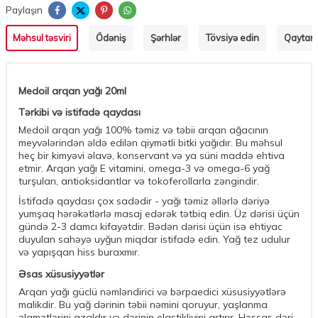
Paylaşın
Məhsul təsviri
Ödəniş
Şərhlər
Tövsiyə edin
Qaytarm
Medoil arqan yağı 20ml
Tərkibi və istifadə qaydası
Medoil arqan yağı 100% təmiz və təbii arqan ağacının
meyvələrindən əldə edilən qiymətli bitki yağıdır. Bu məhsul
heç bir kimyəvi əlavə, konservant və ya süni maddə ehtiva
etmir. Arqan yağı E vitamini, omega-3 və omega-6 yağ
turşuları, antioksidantlar və tokoferollarla zəngindir.
İstifadə qaydası çox sadədir - yağı təmiz əllərlə dəriyə
yumşaq hərəkətlərlə masaj edərək tətbiq edin. Üz dərisi üçün
gündə 2-3 damcı kifayətdir. Bədən dərisi üçün isə ehtiyac
duyulan sahəyə uyğun miqdar istifadə edin. Yağ tez udulur
və yapışqan hiss buraxmır.
Əsas xüsusiyyətlər
Arqan yağı güclü nəmləndirici və bərpaedici xüsusiyyətlərə
malikdir. Bu yağ dərinin təbii nəmini qoruyur, yaşlanma
əlamətlərini azaldır və dərinin elastikliyini artırır. Həssas dəri