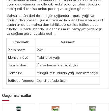
üçün də uyğundur və allergik reaksiyalar yaratmır. Saçlara
tətbiq edildikdə isə onları parlaq və sağlam göstərir.
Məhsul bütün dəri tipləri üçün uyğundur - quru, yağlı və
qarışıq dəri növləri üçün istifadə edilə bilər. Hamilə və emzikli
qadınlar da bu məhsuldan təhlükəsiz şəkildə istifadə edə
bilərlər. Düzenli istifadə ilə dərinin ümumi vəziyyəti yaxşılaşır
və sağlam görünüş əldə edilir.
Parametr
Məlumat
Xalis həcm
20ml
Məhsul növü
Təbii bitki yağı
Təsir sahəsi
Üz və bədən dərisi, saçlar
Tekstura
Yüngül, tez udulan yağlı konsistensiya
İstifadə forması
Xarici istifadə üçün
Oxşar məhsullar