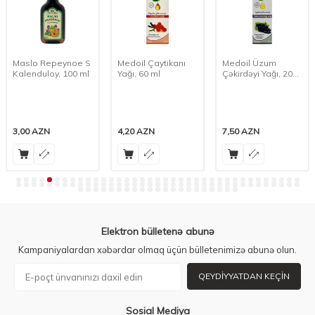
Maslo Repeynoe S
Medoil Çaytikanı
Medoil Üzum
Kalenduloy, 100 ml
Yağı, 60 ml
Çəkirdəyi Yağı, 20
ml
3,00
AZN
4,20
AZN
7,50
AZN
Elektron bülletenə abunə
Kampaniyalardan xəbərdar olmaq üçün bülletenimizə abunə olun.
QEYDIYYATDAN KEÇIN
Sosial Mediya