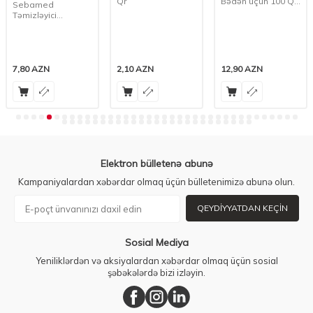
Qr
Bədən üçün 100 Qr
Sebamed
Sabun
Təmizləyici
Kompakt 100 Qr
7,80
AZN
2,10
AZN
12,90
AZN
Elektron bülletenə abunə
Kampaniyalardan xəbərdar olmaq üçün bülletenimizə abunə olun.
QEYDIYYATDAN KEÇIN
Sosial Mediya
Yeniliklərdən və aksiyalardan xəbərdar olmaq üçün sosial
şəbəkələrdə bizi izləyin.