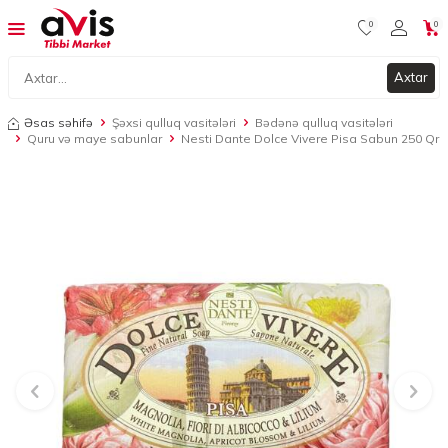
0
0
Axtar
Əsas səhifə
Şəxsi qulluq vasitələri
Bədənə qulluq vasitələri
Quru və maye sabunlar
Nesti Dante Dolce Vivere Pisa Sabun 250 Qr