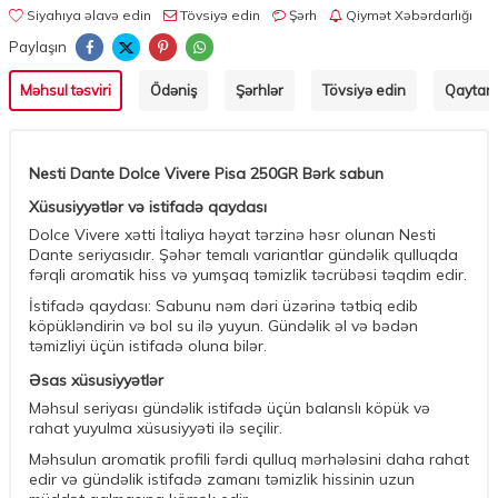
Siyahıya əlavə edin
Tövsiyə edin
Şərh
Qiymət Xəbərdarlığı
Paylaşın
Məhsul təsviri
Ödəniş
Şərhlər
Tövsiyə edin
Qaytarm
Nesti Dante Dolce Vivere Pisa 250GR Bərk sabun
Xüsusiyyətlər və istifadə qaydası
Dolce Vivere xətti İtaliya həyat tərzinə həsr olunan Nesti
Dante seriyasıdır. Şəhər temalı variantlar gündəlik qulluqda
fərqli aromatik hiss və yumşaq təmizlik təcrübəsi təqdim edir.
İstifadə qaydası: Sabunu nəm dəri üzərinə tətbiq edib
köpükləndirin və bol su ilə yuyun. Gündəlik əl və bədən
təmizliyi üçün istifadə oluna bilər.
Əsas xüsusiyyətlər
Məhsul seriyası gündəlik istifadə üçün balanslı köpük və
rahat yuyulma xüsusiyyəti ilə seçilir.
Məhsulun aromatik profili fərdi qulluq mərhələsini daha rahat
edir və gündəlik istifadə zamanı təmizlik hissinin uzun