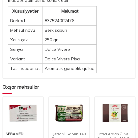
müddət qalmasına kömək edir.
Xüsusiyyətlər
Məlumat
Barkod
837524002476
Məhsul növü
Bərk sabun
Xalis çəki
250 qr
Seriya
Dolce Vivere
Variant
Dolce Vivere Pisa
Təsir istiqaməti
Aromatik gündəlik qulluq
Oxşar məhsullar
SEBAMED
Qətranlı Sabun 140
Otaci Arqan Əl və