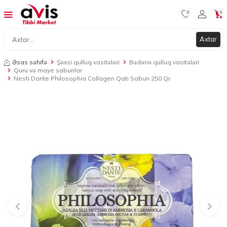
0
0
Axtar
Əsas səhifə
Şəxsi qulluq vasitələri
Bədənə qulluq vasitələri
Quru və maye sabunlar
Nesti Dante Philosophia Collagen Qatı Sabun 250 Qr