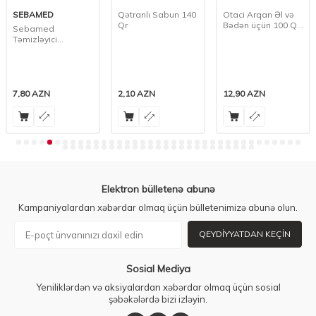
SEBAMED
Qətranlı Sabun 140
Otaci Arqan Əl və
Qr
Bədən üçün 100 Qr
Sebamed
Sabun
Təmizləyici
Kompakt 100 Qr
7,80
AZN
2,10
AZN
12,90
AZN
Elektron bülletenə abunə
Kampaniyalardan xəbərdar olmaq üçün bülletenimizə abunə olun.
QEYDIYYATDAN KEÇIN
Sosial Mediya
Yeniliklərdən və aksiyalardan xəbərdar olmaq üçün sosial
şəbəkələrdə bizi izləyin.