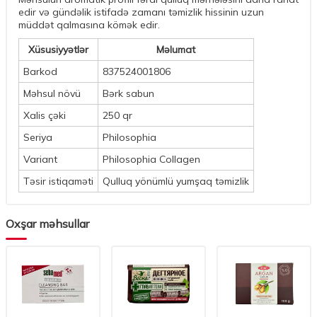
edir və gündəlik istifadə zamanı təmizlik hissinin uzun
müddət qalmasına kömək edir.
Xüsusiyyətlər
Məlumat
Barkod
837524001806
Məhsul növü
Bərk sabun
Xalis çəki
250 qr
Seriya
Philosophia
Variant
Philosophia Collagen
Təsir istiqaməti
Qulluq yönümlü yumşaq təmizlik
Oxşar məhsullar