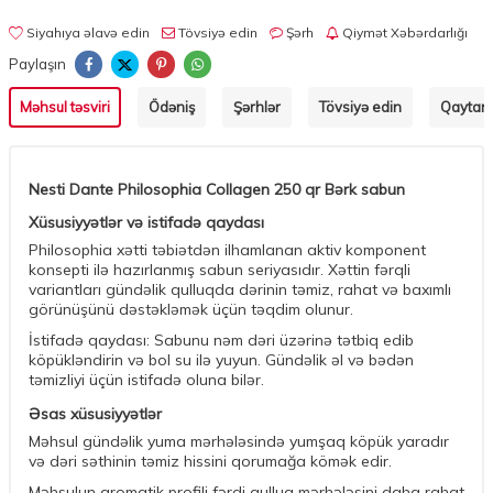
Siyahıya əlavə edin
Tövsiyə edin
Şərh
Qiymət Xəbərdarlığı
Paylaşın
Məhsul təsviri
Ödəniş
Şərhlər
Tövsiyə edin
Qaytarm
Nesti Dante Philosophia Collagen 250 qr Bərk sabun
Xüsusiyyətlər və istifadə qaydası
Philosophia xətti təbiətdən ilhamlanan aktiv komponent
konsepti ilə hazırlanmış sabun seriyasıdır. Xəttin fərqli
variantları gündəlik qulluqda dərinin təmiz, rahat və baxımlı
görünüşünü dəstəkləmək üçün təqdim olunur.
İstifadə qaydası: Sabunu nəm dəri üzərinə tətbiq edib
köpükləndirin və bol su ilə yuyun. Gündəlik əl və bədən
təmizliyi üçün istifadə oluna bilər.
Əsas xüsusiyyətlər
Məhsul gündəlik yuma mərhələsində yumşaq köpük yaradır
və dəri səthinin təmiz hissini qorumağa kömək edir.
Məhsulun aromatik profili fərdi qulluq mərhələsini daha rahat