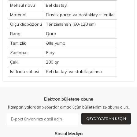
Məhsul növü
Bel dəstəyi
Material
Elastik parça və dəstəkləyici lentlər
Ölçü diapazonu
Tənzimlənən (60-120 sm)
Rəng
Qara
Təmizlik
Əllə yuma
Zəmanət
6 ay
Çəki
280 qr
Istifadə sahəsi
Bel dəstəyi və stabilləşdirmə
Elektron bülletenə abunə
Kampaniyalardan xəbərdar olmaq üçün bülletenimizə abunə olun.
QEYDIYYATDAN KEÇIN
Sosial Mediya