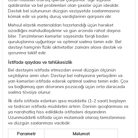
qaldıranlar və bel problemləri olan şəxslər üçün idealdır.
Dəstək bel sütununun düzgün vəziyyətdə saxlanmasına
kömək edir və yanlış duruş vərdişlərinin qarşısını alır.
Məhsul elastik materialdan hazırlandığı üçün hərəkət
azadlığını məhdudlaşdırmır və gün ərzində rahat daşına
bilər. Tənzimlənən kəmərlər sayəsində fərqli bədən
quruluşlarına uyğunlaşır və optimal sıxılma təmin edir. Bel
dəstəyi həmçinin fiziki aktivitətlər zamanı əlavə dəstək və
qorunma təklif edir.
İstifadə qaydası və təhlükəsizlik
Bel dəstəyini istifadə etməzdən əvvəl düzgün ölçünün
seçildiyinə əmin olun. Dəstəyi bel nahiyəsinə yerləşdirin və
yan kəmərləri istifadə edərək optimal sıxılma təmin edin. Çox
sıx bağlamaq qan dövranını pozacağı üçün orta dərəcədə
sıxılma tövsiyə olunur.
İlk dəfə istifadə edərkən qısa müddətlə (1-2 saat) başlayın
və tədricən istifadə müddətini artırın. Dərinin qıcıqlanması və
ya narahatlıq hiss edildikdə istifadəni dayandırın.
Uzunmüddətli istifadə üçün mütəmadi olaraq təmizlənməsi
və düzgün saxlanması vacibdir.
Parametr
Məlumat