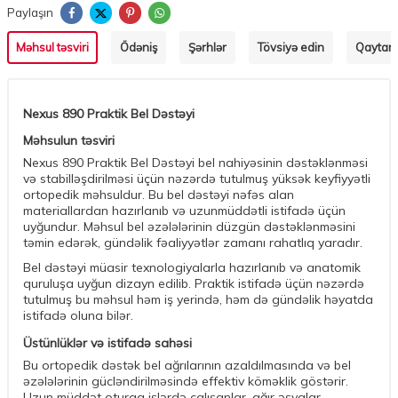
Paylaşın
Məhsul təsviri
Ödəniş
Şərhlər
Tövsiyə edin
Qaytarm
Nexus 890 Praktik Bel Dəstəyi
Məhsulun təsviri
Nexus 890 Praktik Bel Dəstəyi bel nahiyəsinin dəstəklənməsi
və stabilləşdirilməsi üçün nəzərdə tutulmuş yüksək keyfiyyətli
ortopedik məhsuldur. Bu bel dəstəyi nəfəs alan
materiallardan hazırlanıb və uzunmüddətli istifadə üçün
uyğundur. Məhsul bel əzələlərinin düzgün dəstəklənməsini
təmin edərək, gündəlik fəaliyyətlər zamanı rahatlıq yaradır.
Bel dəstəyi müasir texnologiyalarla hazırlanıb və anatomik
quruluşa uyğun dizayn edilib. Praktik istifadə üçün nəzərdə
tutulmuş bu məhsul həm iş yerində, həm də gündəlik həyatda
istifadə oluna bilər.
Üstünlüklər və istifadə sahəsi
Bu ortopedik dəstək bel ağrılarının azaldılmasında və bel
əzələlərinin gücləndirilməsində effektiv köməklik göstərir.
Uzun müddət oturaq işlərdə çalışanlar, ağır əşyalar