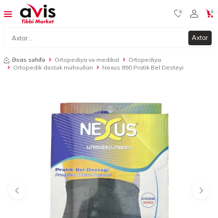
0
0
Axtar
Əsas səhifə
Ortopediya və medikal
Ortopediya
Ortopedik dəstək məhsulları
Nexus 890 Pratik Bel Desteyi